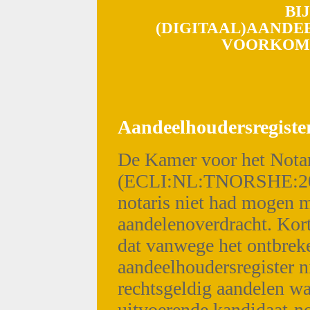
BI
(DIGITAAL)AANDE
VOORKOMI
Aandeelhoudersregister
De Kamer voor het Nota
(ECLI:NL:TNORSHE:2022
notaris niet had mogen 
aandelenoverdracht. Kor
dat vanwege het ontbrek
aandeelhoudersregister ni
rechtsgeldig aandelen wa
uitvoerende kandidaat-no