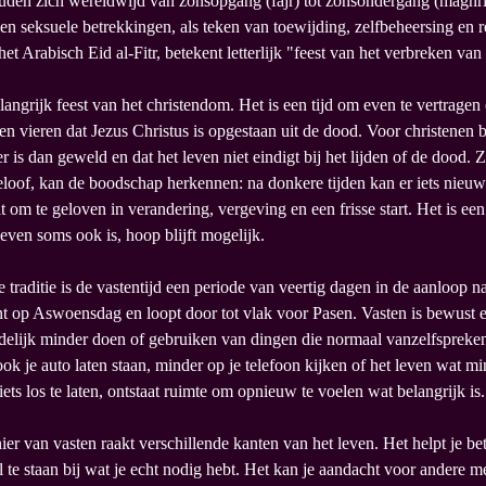
den zich wereldwijd van zonsopgang (fajr) tot zonsondergang (maghri
en seksuele betrekkingen, als teken van toewijding, zelfbeheersing en re
 het Arabisch Eid al-Fitr, betekent letterlijk "feest van het verbreken van
langrijk feest van het christendom. Het is een tijd om even te vertragen
en vieren dat Jezus Christus is opgestaan uit de dood. Voor christenen 
ker is dan geweld en dat het leven niet eindigt bij het lijden of de dood. 
eloof, kan de boodschap herkennen: na donkere tijden kan er iets nieuw
t om te geloven in verandering, vergeving en een frisse start. Het is een 
even soms ook is, hoop blijft mogelijk.
e traditie is de vastentijd een periode van veertig dagen in de aanloop 
int op Aswoensdag en loopt door tot vlak voor Pasen. Vasten is bewust 
jdelijk minder doen of gebruiken van dingen die normaal vanzelfspreken
ok je auto laten staan, minder op je telefoon kijken of het leven wat mi
ets los te laten, ontstaat ruimte om opnieuw te voelen wat belangrijk is.
r van vasten raakt verschillende kanten van het leven. Het helpt je bet
il te staan bij wat je echt nodig hebt. Het kan je aandacht voor andere 