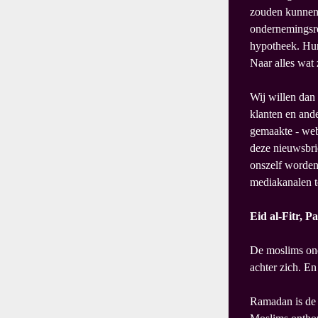
zouden kunnen z
ondernemingsre
hypotheek. Hun
Naar alles wat
Wij willen dan 
klanten en ande
gemaakte - web
deze nieuwsbrie
onszelf worden
mediakanalen 
Eid al-Fitr, P
De moslims onder ons he
achter zich. E
Ramadan is de 