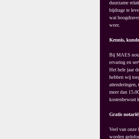
duurzame relat
bijdrage te lev
wat hoogdraven
weer.
Kennis, kunde
Bij MAES notar
ervaring en ser
Het hele jaar d
hebben wij toeg
attenderingen,
meer dan 15.00
kostenbewust k
Gratis notarië
Veel van onze k
worden geïnfor