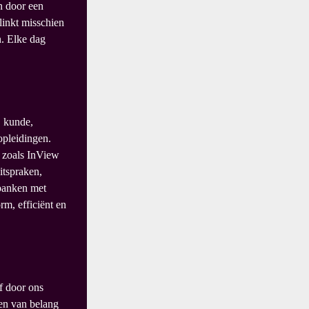
n door een
linkt misschien
. Elke dag
, kunde,
opleidingen.
n zoals InView
itspraken,
abanken met
m, efficiënt en
ef door ons
hen van belang