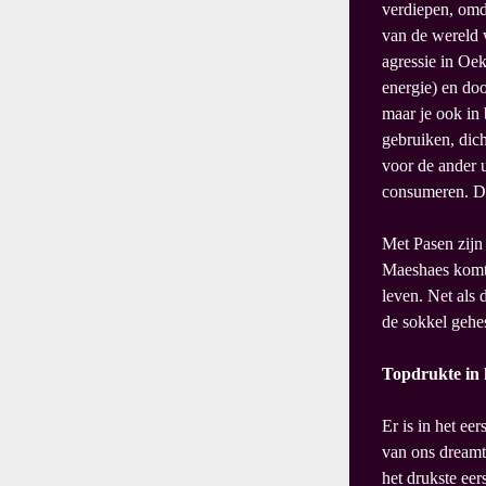
verdiepen, omd
van de wereld 
agressie in Oek
energie) en door
maar je ook in
gebruiken, dich
voor de ander u
consumeren. Da
Met Pasen zijn
Maeshaes komt 
leven. Net als
de sokkel gehes
Topdrukte in 
Er is in het ee
van ons dreamt
het drukste eer