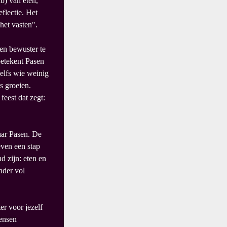
b) van eten,
flectie. Het
 het vasten".
 en bewuster te
betekent Pasen
Zelfs wie weinig
s groeien.
feest dat zegt:
naar Pasen. De
even een stap
d zijn: eten en
nder vol
er voor jezelf
mensen