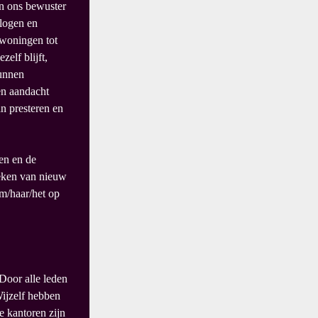
en ons bewuster
logen en
 woningen tot
zelf blijft,
kunnen
 en aandacht
an presteren en
en en de
teken van nieuw
m/haar/het op
 Door alle leden
Wijzelf hebben
e kantoren zijn