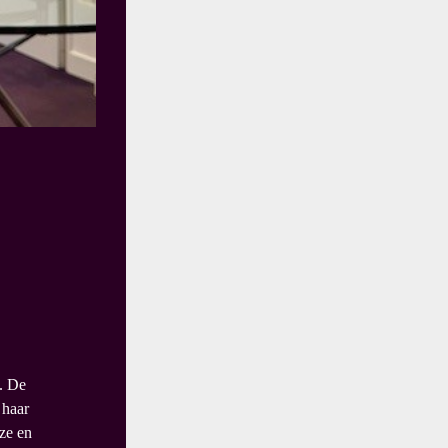
6. De
 haar
ze en