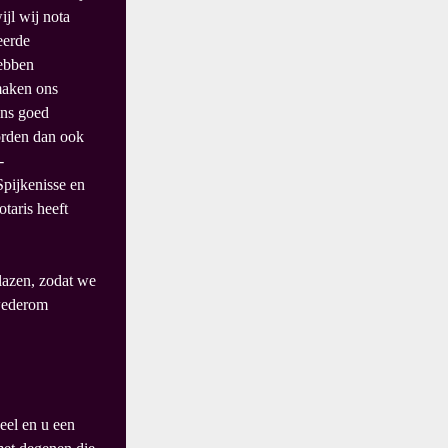
ijl wij nota
eerde
hebben
maken ons
ons goed
orden dan ook
-
pijkenisse en
taris heeft
lazen, zodat we
wederom
eel en u een