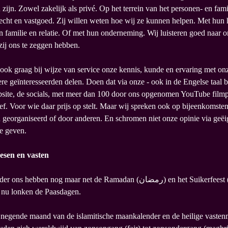
ijn. Zowel zakelijk als privé. Op het terrein van het personen- en famil
cht en vastgoed. Zij willen weten hoe wij ze kunnen helpen. Met hun 
 familie en relatie. Of met hun onderneming. Wij luisteren goed naar o
 zij ons te zeggen hebben.
ook graag bij wijze van service onze kennis, kunde en ervaring met onz
re geïnteresseerden delen. Doen dat via onze - ook in de Engelse taal 
site, de socials, met meer dan 100 door ons opgenomen YouTube filmp
f. Voor wie daar prijs op stelt. Maar wij spreken ook op bijeenkomsten
 georganiseerd of door anderen. En schromen niet onze opinie via geë
te geven.
aesen en vasten
bben nog maar net de Ramadan (رمضان) en het Suikerfeest (عید الفطر)
n nu lonken de Paasdagen.
negende maand van de islamitische maankalender en de heilige vaste