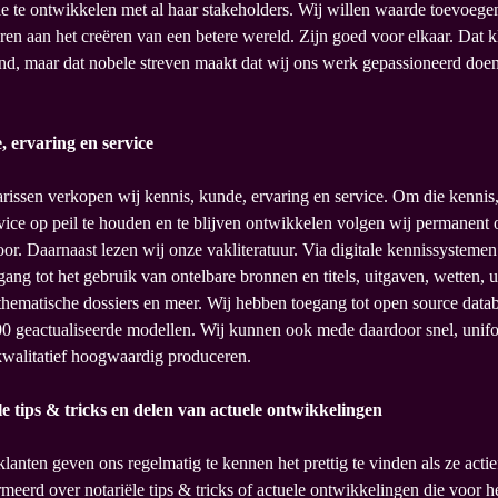
ie te ontwikkelen met al haar stakeholders. Wij willen waarde toevoege
eren aan het creëren van een betere wereld. Zijn goed voor elkaar. Dat k
d, maar dat nobele streven maakt dat wij ons werk gepassioneerd doen
, ervaring en service
issen verkopen wij kennis, kunde, ervaring en service. Om die kennis
vice op peil te houden en te blijven ontwikkelen volgen wij permanent 
oor. Daarnaast lezen wij onze vakliteratuur. Via digitale kennissysteme
ang tot het gebruik van ontelbare bronnen en titels, uitgaven, wetten, u
 thematische dossiers en meer. Wij hebben toegang tot open source dat
0 geactualiseerde modellen. Wij kunnen ook mede daardoor snel, unifor
walitatief hoogwaardig produceren.
le tips & tricks en delen van actuele ontwikkelingen
lanten geven ons regelmatig te kennen het prettig te vinden als ze acti
meerd over notariële tips & tricks of actuele ontwikkelingen die voor 