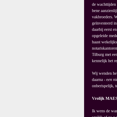
de wachttijden 
bene aanzienli
vakbroeders. W
geïnvesteerd i
daarbij eerst 
opgeleide mede
haast wekelijk
notariskantore
Tilburg met een
kennelijk het 
Wij wenden het
daarna - e
en ni
onberispelijk, 
Vrolijk MAE
Ik wens de wan