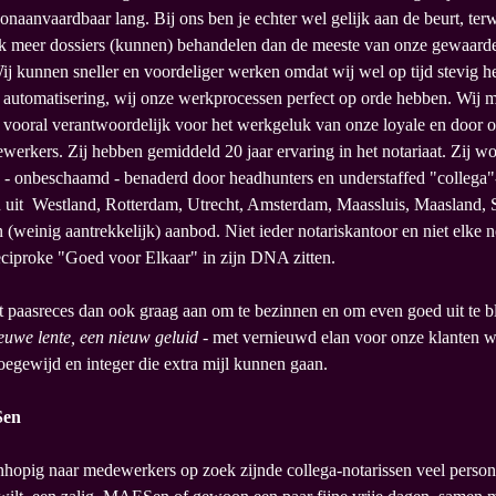
onaanvaardbaar lang. Bij ons ben je echter wel gelijk aan de beurt, terw
jk meer dossiers (kunnen) behandelen dan de meeste van onze gewaard
ij kunnen sneller en voordeliger werken omdat wij wel op tijd stevig 
n automatisering, wij onze werkprocessen perfect op orde hebben. Wij 
en vooral verantwoordelijk voor het werkgeluk van onze loyale en door 
werkers. Zij hebben gemiddeld 20 jaar ervaring in het notariaat. Zij w
s - onbeschaamd - benaderd door headhunters en understaffed "collega"
n uit Westland, Rotterdam, Utrecht, Amsterdam, Maassluis, Maasland, S
 (weinig aantrekkelijk) aanbod. Niet ieder notariskantoor en niet elke no
reciproke "Goed voor Elkaar" in zijn DNA zitten.
 paasreces dan ook graag aan om te bezinnen en om even goed uit te b
euwe lente, een nieuw geluid
- met vernieuwd elan voor onze klanten 
toegewijd en integer die extra mijl kunnen gaan.
Sen
hopig naar medewerkers op zoek zijnde collega-notarissen veel person