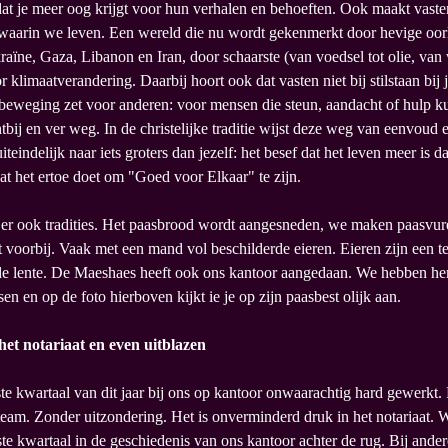
at je meer oog krijgt voor hun verhalen en behoeften. Ook maakt vast
waarin we leven. Een wereld die nu wordt gekenmerkt door hevige oor
raïne, Gaza, Libanon en Iran, door schaarste (van voedsel tot olie, van
 klimaatverandering. Daarbij hoort ook dat vasten niet bij stilstaan bij je
 beweging zet voor anderen: voor mensen die steun, aandacht of hulp 
tbij en ver weg. In de christelijke traditie wijst deze weg van eenvoud
iteindelijk naar iets groters dan jezelf: het besef dat het leven meer is d
t het ertoe doet om "Goed voor Elkaar" te zijn.
 er ook tradities. Het paasbrood wordt aangesneden, we maken paasvur
voorbij. Vaak met een mand vol beschilderde eieren. Eieren zijn een 
 de lente. De Maeshaes heeft ook ons kantoor aangedaan. We hebben he
en en op de foto hierboven kijkt ie je op zijn paasbest olijk aan.
het notariaat en even uitblazen
rste kwartaal van dit jaar bij ons op kantoor onwaarachtig hard gewerkt.
eam. Zonder uitzondering. Het is onverminderd druk in het notariaat. 
ste kwartaal in de geschiedenis van ons kantoor achter de rug. Bij ander