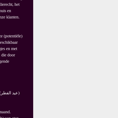
ierecht, het
huis en
nze klanten.
e (potentiële)
beschikbaar
jes en met
 die door
igende
nmaand.