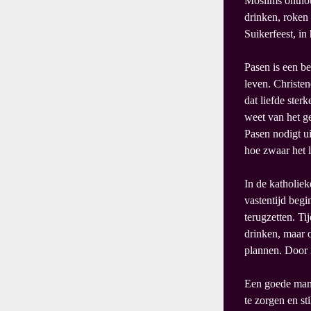
Moslims onthou
drinken, roken 
Suikerfeest, in
Pasen is een be
leven. Christen
dat liefde ster
weet van het g
Pasen nodigt ui
hoe zwaar het l
In de katholiek
vastentijd beg
terugzetten. Ti
drinken, maar o
plannen. Door i
Een goede manie
te zorgen en st