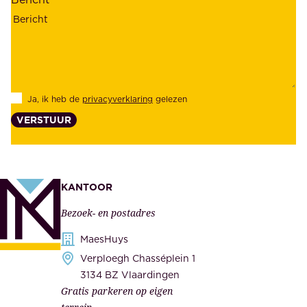
r
n
h
z
e
e
i
k
d
l
Ja, ik heb de
privacyverklaring
gelezen
e
a
VERSTUUR
n
n
z
t
e
e
k
n
KANTOOR
e
,
Bezoek- en postadres
r
o
h
MaesHuys
n
e
Verploegh Chasséplein 1
z
i
3134 BZ Vlaardingen
e
Gratis parkeren op eigen
d
m