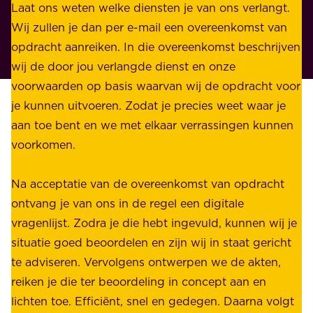
n
Laat ons weten welke diensten je van ons verlangt.
e
p
Wij zullen je dan per e-mail een overeenkomst van
w
r
opdracht aanreiken. In die overeenkomst beschrijven
i
i
wij de door jou verlangde dienst en onze
j
v
voorwaarden op basis waarvan wij de opdracht voor
d
é
je kunnen uitvoeren. Zodat je precies weet waar je
r
.
aan toe bent en we met elkaar verrassingen kunnen
a
voorkomen.
g
W
e
i
Na acceptatie van de overeenkomst van opdracht
n
j
ontvang je van ons in de regel een digitale
v
b
vragenlijst. Zodra je die hebt ingevuld, kunnen wij je
o
i
situatie goed beoordelen en zijn wij in staat gericht
o
e
te adviseren. Vervolgens ontwerpen we de akten,
r
d
reiken je die ter beoordeling in concept aan en
o
e
lichten toe. Efficiënt, snel en gedegen. Daarna volgt
n