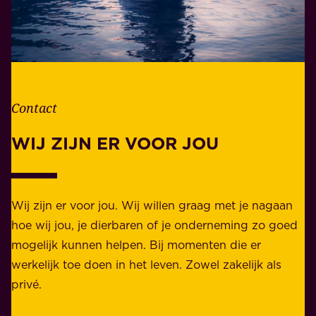
t
w
l
o
e
o
v
r
e
d
n
Contact
e
.
l
WIJ ZIJN ER VOOR JOU
Z
i
a
j
k
k
e
Wij zijn er voor jou. Wij willen graag met je nagaan
h
l
hoe wij jou, je dierbaren of je onderneming zo goed
e
i
mogelijk kunnen helpen. Bij momenten die er
i
j
werkelijk toe doen in het leven. Zowel zakelijk als
d
k
privé.
d
e
i