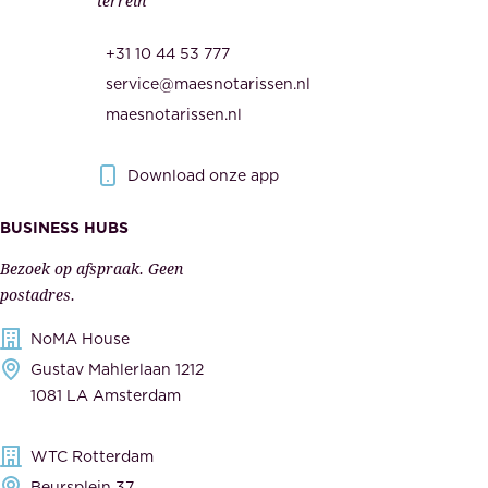
terrein
.
e
O
d
+31 10 44 53 777
n
e
service@maesnotarissen.nl
b
w
maesnotarissen.nl
e
e
r
r
Download onze app
i
k
s
BUSINESS HUBS
e
p
r
Bezoek op afspraak. Geen
e
s
postadres.
l
,
NoMA House
i
l
Gustav Mahlerlaan 1212
j
e
1081 LA Amsterdam
k
v
,
e
WTC Rotterdam
t
r
Beursplein 37