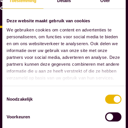
Toestemming
Details
Over
A
ook
A
R
Deze website maakt gebruik van cookies
O
We gebruiken cookies om content en advertenties te
M
personaliseren, om functies voor social media te bieden
M
en om ons websiteverkeer te analyseren. Ook delen we
A
informatie over uw gebruik van onze site met onze
E
partners voor social media, adverteren en analyse. Deze
S
partners kunnen deze gegevens combineren met andere
N
informatie die u aan ze heeft verstrekt of die ze hebben
O
verzameld op basis van uw gebruik van hun services.
T
A
Toestemmingsselectie
R
Noodzakelijk
I
S
S
Voorkeuren
E