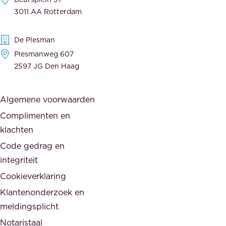
o
a
3011 AA Rotterdam
e
n
g
c
De Plesman
e
i
Plesmanweg 607
w
e
2597 JG Den Haag
i
r
j
s
Algemene voorwaarden
d
,
Complimenten en
e
d
klachten
n
e
i
Code gedrag en
o
n
integriteit
v
t
Cookieverklaring
e
e
r
Klantenonderzoek en
g
h
meldingsplicht
e
e
Notaristaal