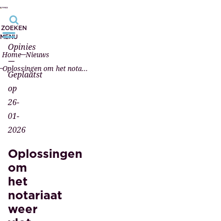
ZOEKEN
MENU
Opinies
Home
Nieuws
—
Oplossingen om het notariaat weer vlot te trekken
Geplaatst
op
26-
01-
2026
Oplossingen
om
het
notariaat
weer