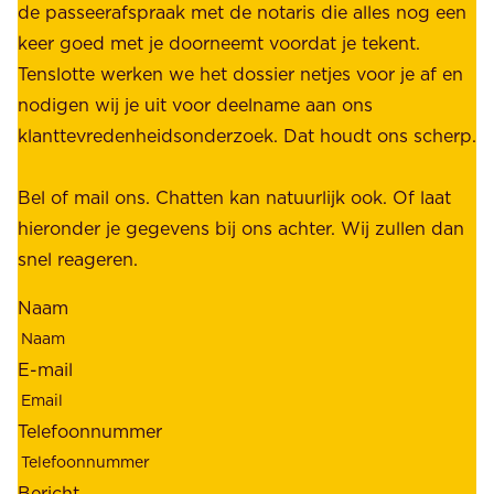
n
de passeerafspraak met de notaris die alles nog een
z
r
keer goed met je doorneemt voordat je tekent.
e
u
Tenslotte werken we het dossier netjes voor je af en
s
s
nodigen wij je uit voor deelname aan ons
t
t
klanttevredenheidsonderzoek. Dat houdt ons scherp.
a
,
k
b
Bel of mail ons. Chatten kan natuurlijk ook. Of laat
e
e
hieronder je gegevens bij ons achter. Wij zullen dan
h
t
snel reageren.
o
r
l
Naam
o
d
u
e
E-mail
w
r
b
s
Telefoonnummer
a
;
a
o
Bericht