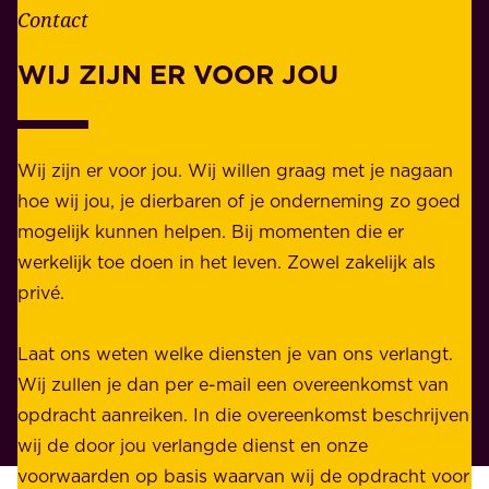
n
Contact
e
.
l
WIJ ZIJN ER VOOR JOU
Z
i
a
j
k
k
e
Wij zijn er voor jou. Wij willen graag met je nagaan
h
l
hoe wij jou, je dierbaren of je onderneming zo goed
e
i
mogelijk kunnen helpen. Bij momenten die er
i
j
werkelijk toe doen in het leven. Zowel zakelijk als
d
k
privé.
d
e
i
n
Laat ons weten welke diensten je van ons verlangt.
e
p
Wij zullen je dan per e-mail een overeenkomst van
w
r
opdracht aanreiken. In die overeenkomst beschrijven
i
i
wij de door jou verlangde dienst en onze
j
v
voorwaarden op basis waarvan wij de opdracht voor
d