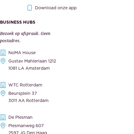
r
r
Download onze app
i
k
s
BUSINESS HUBS
e
p
r
Bezoek op afspraak. Geen
e
s
postadres.
l
,
NoMA House
i
l
Gustav Mahlerlaan 1212
j
e
1081 LA Amsterdam
k
v
,
e
WTC Rotterdam
t
r
Beursplein 37
o
a
3011 AA Rotterdam
e
n
g
c
De Plesman
e
i
Plesmanweg 607
w
e
2597 JG Den Haag