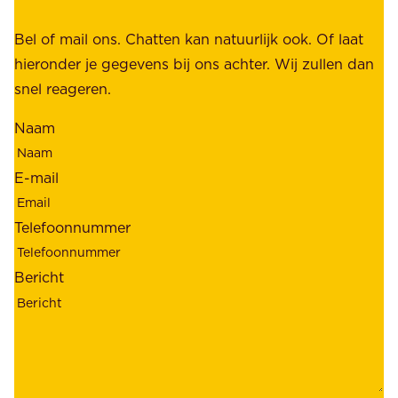
,
k
b
Bel of mail ons. Chatten kan natuurlijk ook. Of laat
e
e
hieronder je gegevens bij ons achter. Wij zullen dan
h
t
snel reageren.
o
r
l
Naam
o
d
u
e
E-mail
w
r
b
s
Telefoonnummer
a
;
a
o
Bericht
r
n
h
z
e
e
i
k
d
l