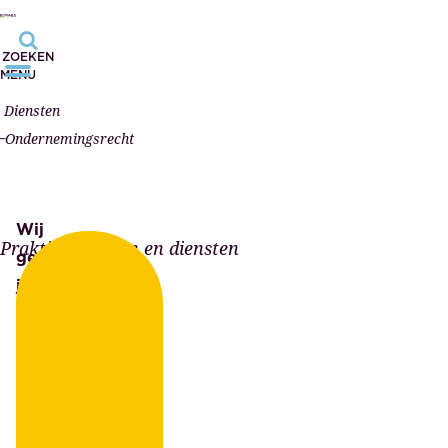
ZOEKEN
MENU
Diensten
Ondernemingsrecht
Wij
Praktijkgebieden en diensten
geven
juridisch
en
notarieel
advies
en
leggen