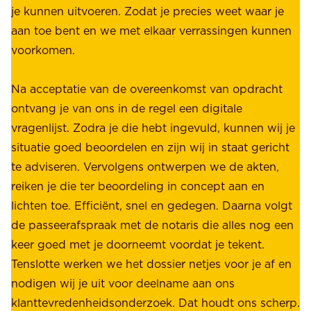
é
je kunnen uitvoeren. Zodat je precies weet waar je
r
.
aan toe bent en we met elkaar verrassingen kunnen
a
voorkomen.
g
W
e
i
Na acceptatie van de overeenkomst van opdracht
n
j
ontvang je van ons in de regel een digitale
v
b
vragenlijst. Zodra je die hebt ingevuld, kunnen wij je
o
i
situatie goed beoordelen en zijn wij in staat gericht
o
e
te adviseren. Vervolgens ontwerpen we de akten,
r
d
reiken je die ter beoordeling in concept aan en
o
e
lichten toe. Efficiënt, snel en gedegen. Daarna volgt
n
n
de passeerafspraak met de notaris die alles nog een
z
r
keer goed met je doorneemt voordat je tekent.
e
u
Tenslotte werken we het dossier netjes voor je af en
s
s
nodigen wij je uit voor deelname aan ons
t
t
klanttevredenheidsonderzoek. Dat houdt ons scherp.
a