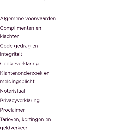
i
r
j
s
Algemene voorwaarden
d
,
Complimenten en
e
d
klachten
n
e
i
Code gedrag en
o
n
integriteit
v
t
Cookieverklaring
e
e
r
Klantenonderzoek en
g
h
meldingsplicht
e
e
Notaristaal
r
i
Privacyverklaring
.
d
Proclaimer
e
Tarieven, kortingen en
n
geldverkeer