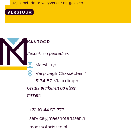
Ja, ik heb de
privacyverklaring
gelezen
e
a
VERSTUUR
n
n
z
t
e
e
k
n
KANTOOR
e
,
Bezoek- en postadres
r
o
h
MaesHuys
n
e
Verploegh Chasséplein 1
z
i
3134 BZ Vlaardingen
e
Gratis parkeren op eigen
d
m
terrein
.
e
O
d
+31 10 44 53 777
n
e
service@maesnotarissen.nl
b
w
maesnotarissen.nl
e
e