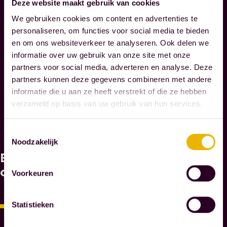
Deze website maakt gebruik van cookies
Juridische (af)splitsing
We gebruiken cookies om content en advertenties te
personaliseren, om functies voor social media te bieden
Aandeelhoudersovereenkomst
en om ons websiteverkeer te analyseren. Ook delen we
informatie over uw gebruik van onze site met onze
partners voor social media, adverteren en analyse. Deze
Liquidatie
partners kunnen deze gegevens combineren met andere
informatie die u aan ze heeft verstrekt of die ze hebben
Legalisaties
verzameld op basis van uw gebruik van hun services.
Toestemmingsselectie
Offerte aanvragen
Noodzakelijk
Bekijk
W
A
ook
Voorkeuren
A
R
O
Statistieken
M