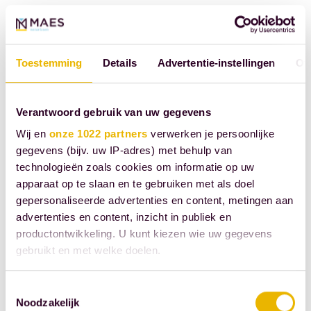
Toestemming
Details
Advertentie-instellingen
Ov
Verantwoord gebruik van uw gegevens
Wij en
onze 1022 partners
verwerken je persoonlijke
gegevens (bijv. uw IP-adres) met behulp van
technologieën zoals cookies om informatie op uw
apparaat op te slaan en te gebruiken met als doel
gepersonaliseerde advertenties en content, metingen aan
advertenties en content, inzicht in publiek en
productontwikkeling. U kunt kiezen wie uw gegevens
gebruikt en met welke doelen.
Als u het toestaat, willen we ook graag:
Toestemmingsselectie
Noodzakelijk
Informatie verzamelen over uw geografische