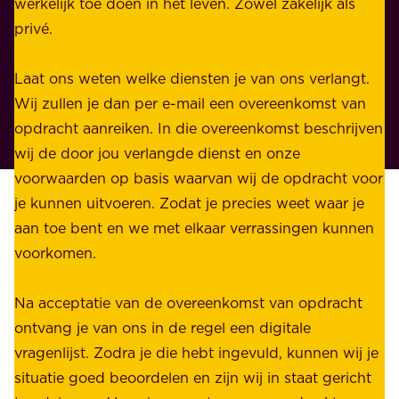
j
werkelijk toe doen in het leven. Zowel zakelijk als
d
zodat
k
privé.
d
de
e
i
wederpartij
n
Laat ons weten welke diensten je van ons verlangt.
e
zich
p
Wij zullen je dan per e-mail een overeenkomst van
w
ook
r
opdracht aanreiken. In die overeenkomst beschrijven
i
kan
i
wij de door jou verlangde dienst en onze
j
laten
v
voorwaarden op basis waarvan wij de opdracht voor
d
bijstaan
é
je kunnen uitvoeren. Zodat je precies weet waar je
r
door
.
aan toe bent en we met elkaar verrassingen kunnen
a
een
voorkomen.
g
eigen
W
e
partijnotaris
i
Na acceptatie van de overeenkomst van opdracht
n
of
j
ontvang je van ons in de regel een digitale
v
advocaat.
b
vragenlijst. Zodra je die hebt ingevuld, kunnen wij je
o
i
situatie goed beoordelen en zijn wij in staat gericht
o