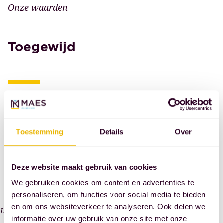
aan
alle
Onze waarden
aan
retour-
partijen
professionaliteit
provisies
gelijk
en
Toegewijd
of
moet
kwaliteit.
kick
behandelen
Elke
backs.
Tot
en
klant
ons
in
heeft
Onze
netwerk
dezelfde
onze
ambitie
behoren
mate
persoonlijke
is
advocaten,
van
Toestemming
Details
Over
aandacht.
om
accountants,
informatie
Wij
zorgzaam
belastingadviseurs,
dient
luisteren
Deze website maakt gebruik van cookies
en
corporate
te
naar
dienstbaar
We gebruiken cookies om content en advertenties te
finance
voorzien.
alles
personaliseren, om functies voor social media te bieden
te
adviseurs,
Onpartijdig
wat
en om ons websiteverkeer te analyseren. Ook delen we
zijn
Lees verder
vermogensbeheerders,
handelen
informatie over uw gebruik van onze site met onze
hij