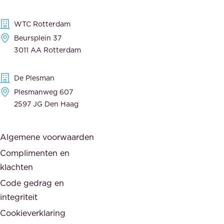
k
v
,
e
WTC Rotterdam
t
r
Beursplein 37
o
a
3011 AA Rotterdam
e
n
g
c
De Plesman
e
i
Plesmanweg 607
w
e
2597 JG Den Haag
i
r
j
s
Algemene voorwaarden
d
,
Complimenten en
e
d
klachten
n
e
i
Code gedrag en
o
n
integriteit
v
t
Cookieverklaring
e