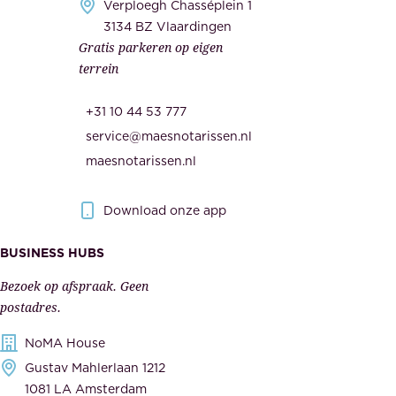
e
Verploegh Chasséplein 1
z
i
3134 BZ Vlaardingen
e
Gratis parkeren op eigen
d
m
terrein
.
e
O
d
+31 10 44 53 777
n
e
service@maesnotarissen.nl
b
w
maesnotarissen.nl
e
e
r
r
Download onze app
i
k
s
BUSINESS HUBS
e
p
r
Bezoek op afspraak. Geen
e
s
postadres.
l
,
NoMA House
i
l
Gustav Mahlerlaan 1212
j
e
1081 LA Amsterdam