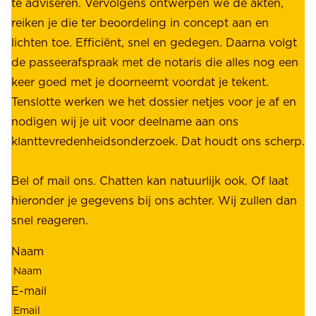
e
te adviseren. Vervolgens ontwerpen we de akten,
r
d
reiken je die ter beoordeling in concept aan en
o
e
lichten toe. Efficiënt, snel en gedegen. Daarna volgt
n
n
de passeerafspraak met de notaris die alles nog een
z
r
keer goed met je doorneemt voordat je tekent.
e
u
Tenslotte werken we het dossier netjes voor je af en
s
s
nodigen wij je uit voor deelname aan ons
t
t
klanttevredenheidsonderzoek. Dat houdt ons scherp.
a
,
k
b
Bel of mail ons. Chatten kan natuurlijk ook. Of laat
e
e
hieronder je gegevens bij ons achter. Wij zullen dan
h
t
snel reageren.
o
r
l
Naam
o
d
u
e
E-mail
w
r