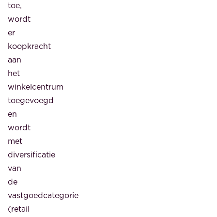
Oosthavenkade
toe,
en
wordt
de
er
rivier
koopkracht
zijn
aan
circa
het
255
winkelcentrum
woningen
toegevoegd
gepland.
en
Aan
wordt
de
met
rivier
diversificatie
moeten
van
dan
de
vier
vastgoedcategorie
woongebouwen
(retail