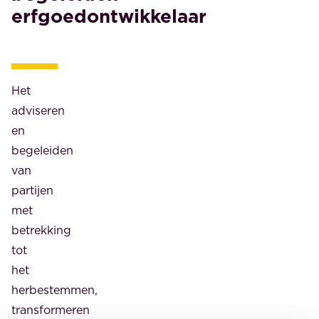
het
erfgoedontwikkelaar
schiereiland
(Eiland
van
Speyk)
Het
is
adviseren
door
en
OMA
begeleiden
Amsterdam
van
B.V.
partijen
een
met
wijk
betrekking
gepland
tot
met
het
zo’n
herbestemmen,
110
transformeren