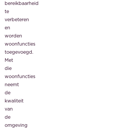
het
bereikbaarheid
deelplan
te
Stationsgebied.
verbeteren
Doelstelling
en
is
worden
om
woonfuncties
daarna
toegevoegd.
te
Met
starten
die
met
woonfuncties
het
neemt
Schiereiland.
de
Tussen
kwaliteit
de
van
Waterleidingstraat,
de
de
omgeving