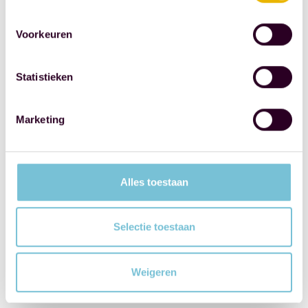
en
het
Voorkeuren
verzorgen
van
Statistieken
de
levering,
Marketing
financiering
en
splitsing
Alles toestaan
in
appartementsrechten.
Selectie toestaan
Weigeren
Ervaring