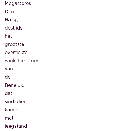
Maas.
Megastores
wij
Tussen
Den
maakten
het
Haag,
een
centrum
destijds
familiestatuut
en
het
en
de
grootste
een
Galgkade
overdekte
veiligheidsplan.
(deelplan
winkelcentrum
Nieuw
van
Sluis)
de
zijn
Benelux,
zo’n
dat
245
sindsdien
eengezinswoningen
kampt
gepland.
met
Behalve
leegstand