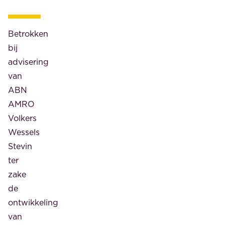
van
vennootschappen,
de
de
in
Betrokken
juridische
totaal
bij
fusie
355
advisering
van
eengezinswoningen
van
een
en
ABN
verkrijgende
155
AMRO
en
appartementen
Volkers
verdwijnende
tussen
Wessels
vennootschap,
het
Stevin
de
centrum
ter
overdracht
en
zake
van
de
de
aandelen,
rivier
ontwikkeling
statutenwijzigingen
Nieuwe
van
en