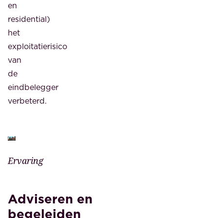
tot
en
circa
residential)
10
het
hoog
exploitatierisico
komen
van
met
de
ongeveer
eindbelegger
145
verbeterd.
appartementen
in
het
middel
Ervaring
en
duurdere
Adviseren en
segment.
Op
begeleiden