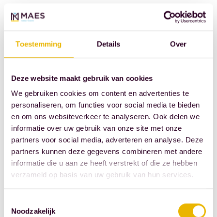
eengezinswoningen.
en
laten
herleven
Toestemming
Details
Over
van
beeldbepalende
monumentale
Deze website maakt gebruik van cookies
gebouwen
We gebruiken cookies om content en advertenties te
met
personaliseren, om functies voor social media te bieden
beschermd
en om ons websiteverkeer te analyseren. Ook delen we
stadsgezicht,
informatie over uw gebruik van onze site met onze
partners voor social media, adverteren en analyse. Deze
de
partners kunnen deze gegevens combineren met andere
erfgoed-
informatie die u aan ze heeft verstrekt of die ze hebben
en
verzameld op basis van uw gebruik van hun services.
omgevingswet,
de
Toestemmingsselectie
subsidieaanvraag
Noodzakelijk