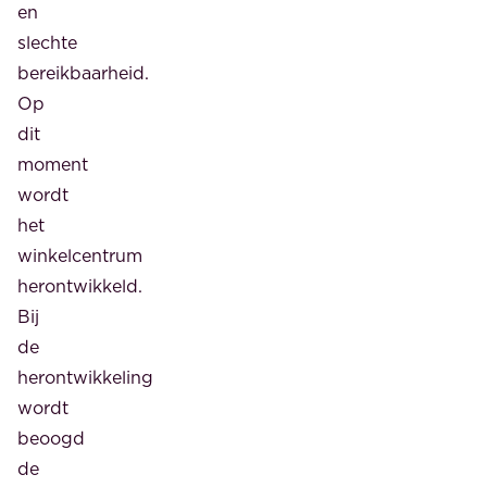
eengezinswoningen
en
komen
slechte
er
bereikbaarheid.
ook
Op
zo’n
dit
25
moment
appartementen
wordt
in
het
het
winkelcentrum
prijssegment
herontwikkeld.
vanaf
Bij
circa
de
€
herontwikkeling
250.000
wordt
v.o.n.
beoogd
in
de