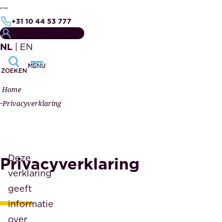
+31 10 44 53 777
MIJN NOTARISDOSSIER
NL
|
EN
MENU
ZOEKEN
Home
Privacyverklaring
Deze
Privacyverklaring
verklaring
geeft
informatie
over