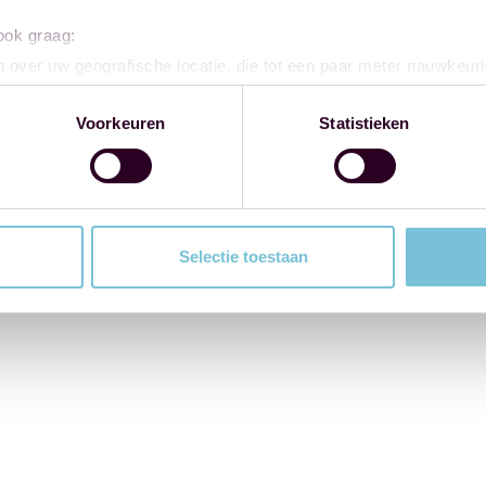
 ook graag:
 over uw geografische locatie, die tot een paar meter nauwkeuri
eren door het actief te scannen op specifieke eigenschappen (fing
onlijke gegevens worden verwerkt en stel uw voorkeuren in he
Voorkeuren
Statistieken
jzigen of intrekken in de Cookieverklaring.
ent en advertenties te personaliseren, om functies voor social
. Ook delen we informatie over uw gebruik van onze site met on
e. Deze partners kunnen deze gegevens combineren met andere i
Selectie toestaan
erzameld op basis van uw gebruik van hun services.