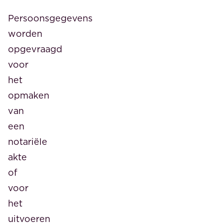
Persoonsgegevens
worden
opgevraagd
voor
het
opmaken
van
een
notariële
akte
of
voor
het
uitvoeren