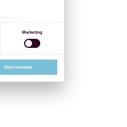
g kan zijn
erprinting)
t
detailgedeelte
in. U kunt uw
Marketing
 media te bieden en om ons
ze partners voor social
nformatie die u aan ze heeft
Alles toestaan