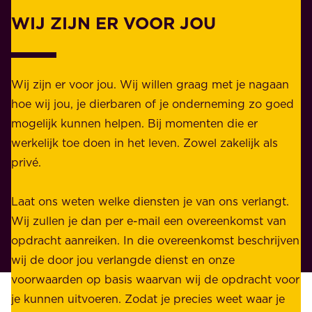
.
l
WIJ ZIJN ER VOOR JOU
Z
i
a
j
k
k
e
Wij zijn er voor jou. Wij willen graag met je nagaan
h
l
hoe wij jou, je dierbaren of je onderneming zo goed
e
i
mogelijk kunnen helpen. Bij momenten die er
i
j
werkelijk toe doen in het leven. Zowel zakelijk als
d
k
privé.
d
e
i
n
Laat ons weten welke diensten je van ons verlangt.
e
p
Wij zullen je dan per e-mail een overeenkomst van
w
r
opdracht aanreiken. In die overeenkomst beschrijven
i
i
wij de door jou verlangde dienst en onze
j
v
voorwaarden op basis waarvan wij de opdracht voor
d
é
je kunnen uitvoeren. Zodat je precies weet waar je
r