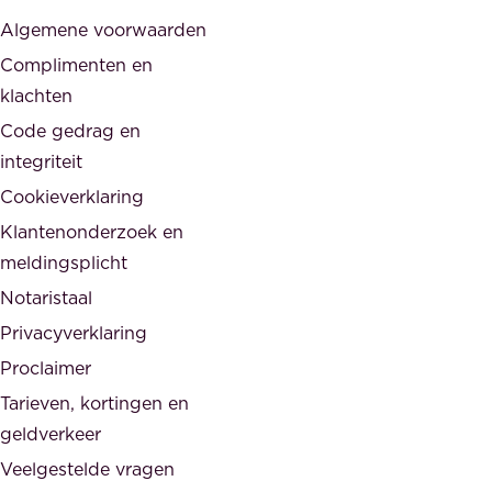
j
s
Algemene voorwaarden
d
,
Complimenten en
e
d
klachten
n
e
i
Code gedrag en
o
n
integriteit
v
t
Cookieverklaring
e
e
r
Klantenonderzoek en
g
h
meldingsplicht
e
e
Notaristaal
r
i
Privacyverklaring
.
d
Proclaimer
e
Tarieven, kortingen en
n
geldverkeer
Veelgestelde vragen
d