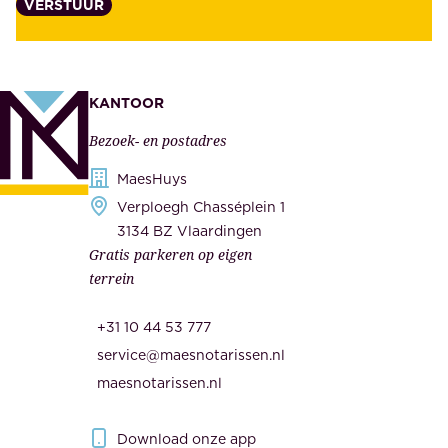
VERSTUUR
n
n
z
t
e
e
k
n
KANTOOR
e
,
Bezoek- en postadres
r
o
h
MaesHuys
n
e
Verploegh Chasséplein 1
z
i
3134 BZ Vlaardingen
e
Gratis parkeren op eigen
d
m
terrein
.
e
O
d
+31 10 44 53 777
n
e
service@maesnotarissen.nl
b
w
maesnotarissen.nl
e
e
r
r
Download onze app