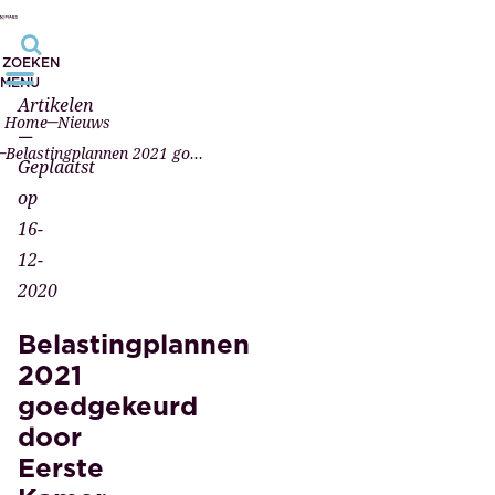
ZOEKEN
MENU
Artikelen
Home
Nieuws
—
Belastingplannen 2021 goedgekeurd door Eerste Kamer
Geplaatst
op
16-
12-
2020
Belastingplannen
2021
goedgekeurd
door
Eerste