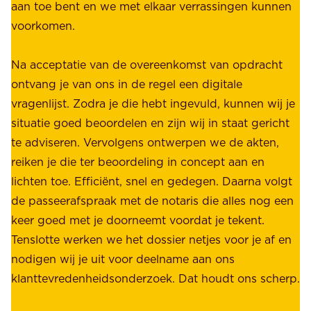
.
aan toe bent en we met elkaar verrassingen kunnen
a
voorkomen.
g
W
e
i
Na acceptatie van de overeenkomst van opdracht
n
j
ontvang je van ons in de regel een digitale
v
b
vragenlijst. Zodra je die hebt ingevuld, kunnen wij je
o
i
situatie goed beoordelen en zijn wij in staat gericht
o
e
te adviseren. Vervolgens ontwerpen we de akten,
r
d
reiken je die ter beoordeling in concept aan en
o
e
lichten toe. Efficiënt, snel en gedegen. Daarna volgt
n
n
de passeerafspraak met de notaris die alles nog een
z
r
keer goed met je doorneemt voordat je tekent.
e
u
Tenslotte werken we het dossier netjes voor je af en
s
s
nodigen wij je uit voor deelname aan ons
t
t
klanttevredenheidsonderzoek. Dat houdt ons scherp.
a
,
k