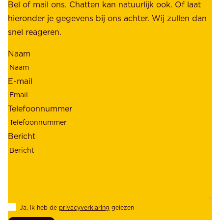
b
Bel of mail ons. Chatten kan natuurlijk ook. Of laat
e
e
hieronder je gegevens bij ons achter. Wij zullen dan
h
t
snel reageren.
o
r
l
Naam
o
d
u
e
E-mail
w
r
b
s
Telefoonnummer
a
;
a
o
Bericht
r
n
h
z
e
e
i
k
d
l
Ja, ik heb de
privacyverklaring
gelezen
e
a