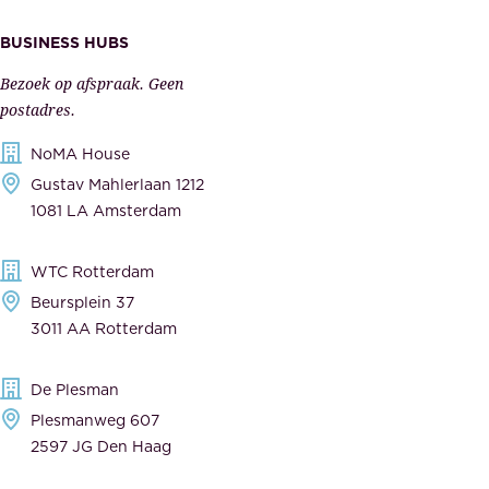
i
k
s
BUSINESS HUBS
e
p
r
Bezoek op afspraak. Geen
e
s
postadres.
l
,
NoMA House
i
l
Gustav Mahlerlaan 1212
j
e
1081 LA Amsterdam
k
v
,
e
WTC Rotterdam
t
r
Beursplein 37
o
a
3011 AA Rotterdam
e
n
g
c
De Plesman
e
i
Plesmanweg 607
w
e
2597 JG Den Haag
i
r