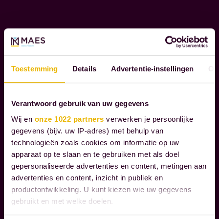
e
g
Lees verder
e
l
M
e
A
Toestemming
Details
Advertentie-instellingen
Ov
i
A
d
T
e
S
Verantwoord gebruik van uw gegevens
n
C
Wij en
onze 1022 partners
verwerken je persoonlijke
o
H
gegevens (bijv. uw IP-adres) met behulp van
A
n
technologieën zoals cookies om informatie op uw
P
z
apparaat op te slaan en te gebruiken met als doel
P
gepersonaliseerde advertenties en content, metingen aan
e
E
advertenties en content, inzicht in publiek en
k
L
productontwikkeling. U kunt kiezen wie uw gegevens
l
I
gebruikt en met welke doelen.
a
J