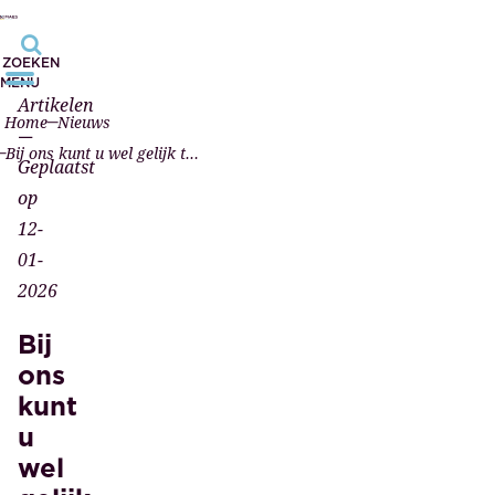
ZOEKEN
MENU
Artikelen
Home
Nieuws
—
Bij ons kunt u wel gelijk terecht!
Geplaatst
op
12-
01-
2026
Bij
ons
kunt
u
wel