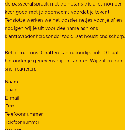
n
de passeerafspraak met de notaris die alles nog een
z
r
keer goed met je doorneemt voordat je tekent.
e
u
Tenslotte werken we het dossier netjes voor je af en
s
s
nodigen wij je uit voor deelname aan ons
t
t
klanttevredenheidsonderzoek. Dat houdt ons scherp.
a
,
k
b
Bel of mail ons. Chatten kan natuurlijk ook. Of laat
e
e
hieronder je gegevens bij ons achter. Wij zullen dan
h
t
snel reageren.
o
r
l
Naam
o
d
u
e
E-mail
w
r
b
s
Telefoonnummer
a
;
a
o