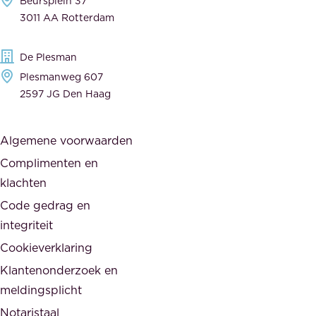
Beursplein 37
o
a
3011 AA Rotterdam
e
n
g
c
De Plesman
e
i
Plesmanweg 607
w
e
2597 JG Den Haag
i
r
j
s
Algemene voorwaarden
d
,
Complimenten en
e
d
klachten
n
e
i
Code gedrag en
o
n
integriteit
v
t
Cookieverklaring
e
e
r
Klantenonderzoek en
g
h
meldingsplicht
e
e
Notaristaal