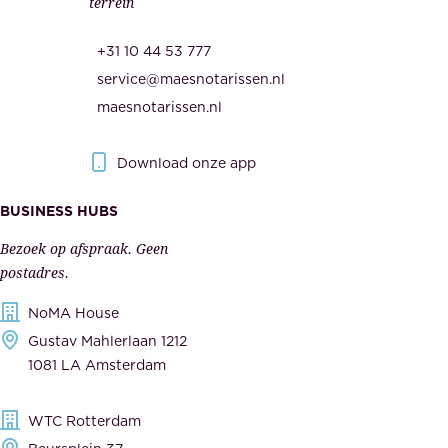
terrein
.
e
O
d
+31 10 44 53 777
n
e
service@maesnotarissen.nl
b
w
maesnotarissen.nl
e
e
r
r
Download onze app
i
k
s
BUSINESS HUBS
e
p
r
Bezoek op afspraak. Geen
e
s
postadres.
l
,
NoMA House
i
l
Gustav Mahlerlaan 1212
j
e
1081 LA Amsterdam
k
v
,
e
WTC Rotterdam
t
r