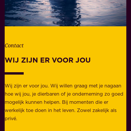
t
w
l
o
e
o
v
r
e
d
n
Contact
e
.
l
WIJ ZIJN ER VOOR JOU
Z
i
a
j
k
k
e
Wij zijn er voor jou. Wij willen graag met je nagaan
h
l
hoe wij jou, je dierbaren of je onderneming zo goed
e
i
mogelijk kunnen helpen. Bij momenten die er
i
j
werkelijk toe doen in het leven. Zowel zakelijk als
d
k
privé.
d
e
i