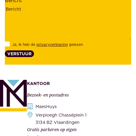
Bericht
r
n
h
z
e
e
i
k
d
l
Ja, ik heb de
privacyverklaring
gelezen
e
a
VERSTUUR
n
n
z
t
e
e
k
n
KANTOOR
e
,
Bezoek- en postadres
r
o
h
MaesHuys
n
e
Verploegh Chasséplein 1
z
i
3134 BZ Vlaardingen
e
Gratis parkeren op eigen
d
m