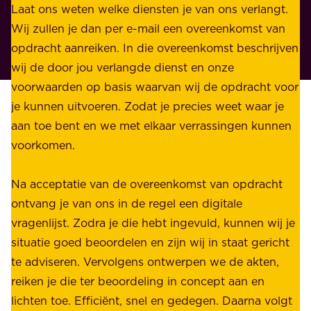
n
Laat ons weten welke diensten je van ons verlangt.
e
p
Wij zullen je dan per e-mail een overeenkomst van
w
r
opdracht aanreiken. In die overeenkomst beschrijven
i
i
wij de door jou verlangde dienst en onze
j
v
voorwaarden op basis waarvan wij de opdracht voor
d
é
je kunnen uitvoeren. Zodat je precies weet waar je
r
.
aan toe bent en we met elkaar verrassingen kunnen
a
voorkomen.
g
W
e
i
Na acceptatie van de overeenkomst van opdracht
n
j
ontvang je van ons in de regel een digitale
v
b
vragenlijst. Zodra je die hebt ingevuld, kunnen wij je
o
i
situatie goed beoordelen en zijn wij in staat gericht
o
e
te adviseren. Vervolgens ontwerpen we de akten,
r
d
reiken je die ter beoordeling in concept aan en
o
e
lichten toe. Efficiënt, snel en gedegen. Daarna volgt
n