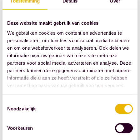
Toestemming
Details
Over
opname in een ziekenhuis,
verzorgingstehuis of
hospice.
Deze website maakt gebruik van cookies
We gebruiken cookies om content en advertenties te
Reach out.
personaliseren, om functies voor social media te bieden
en om ons websiteverkeer te analyseren. Ook delen we
Heb je behoefte aan
informatie over uw gebruik van onze site met onze
partners voor social media, adverteren en analyse. Deze
juridische, fiscale of
partners kunnen deze gegevens combineren met andere
notariële ondersteuning,
informatie die u aan ze heeft verstrekt of die ze hebben
of moet er een akte
verzameld op basis van uw gebruik van hun services.
worden opgemaakt, laat
het ons weten. Wij zitten
Toestemmingsselectie
voor je klaar. Mail ons op
Noodzakelijk
service@maesnotarissen.nl
met je verzoek. Chatten
Voorkeuren
kan natuurlijk ook. Wij