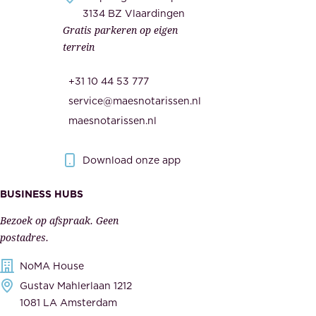
i
3134 BZ Vlaardingen
e
Gratis parkeren op eigen
d
m
terrein
.
e
O
d
+31 10 44 53 777
n
e
service@maesnotarissen.nl
b
w
maesnotarissen.nl
e
e
r
r
Download onze app
i
k
s
BUSINESS HUBS
e
p
r
Bezoek op afspraak. Geen
e
s
postadres.
l
,
NoMA House
i
l
Gustav Mahlerlaan 1212
j
e
1081 LA Amsterdam
k
v