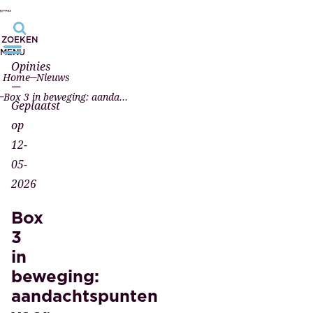
ZOEKEN
MENU
Opinies
Home
Nieuws
—
Box 3 in beweging: aandachtspunten voor vastgoedeigenaren
Geplaatst
op
12-
05-
2026
Box
3
in
beweging:
aandachtspunten