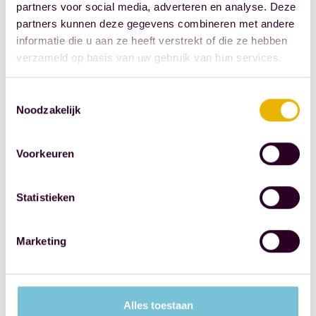
partners voor social media, adverteren en analyse. Deze
uitvoerbaar is.
partners kunnen deze gegevens combineren met andere
informatie die u aan ze heeft verstrekt of die ze hebben
Voor vastgoedeigenaren is
verzameld op basis van uw gebruik van hun services.
2027 vooral het jaar om
keuzes voor te bereiden.
Toestemmingsselectie
Verkoop niet uitsluitend
Noodzakelijk
omdat een nieuw stelsel
nadert, maar toets wel of de
Voorkeuren
portefeuille nog past bij het
beoogde rendement na
Statistieken
belasting. Herfinancier niet
alleen op rente, maar ook op
Marketing
aftrekbaarheid en kasstroom.
Leg kosten nog beter vast
dan voorheen. Actualiseer
Alles toestaan
huurdossiers. Controleer of