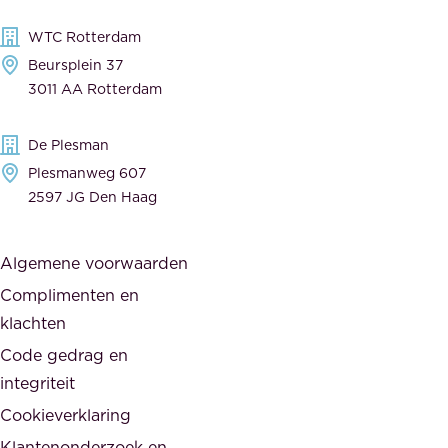
,
e
WTC Rotterdam
t
r
Beursplein 37
o
a
3011 AA Rotterdam
e
n
g
c
De Plesman
e
i
Plesmanweg 607
w
e
2597 JG Den Haag
i
r
j
s
Algemene voorwaarden
d
,
Complimenten en
e
d
klachten
n
e
i
Code gedrag en
o
n
integriteit
v
t
Cookieverklaring
e
e
r
Klantenonderzoek en