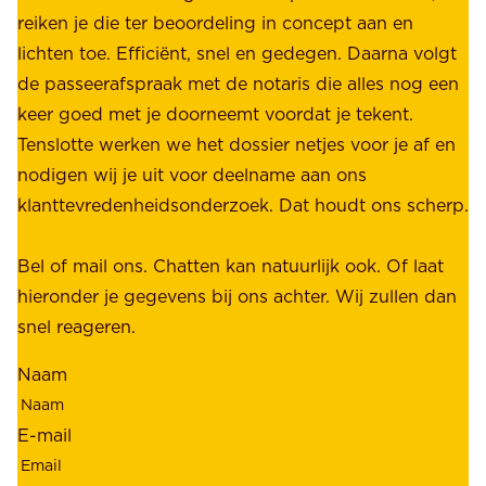
d
reiken je die ter beoordeling in concept aan en
o
e
lichten toe. Efficiënt, snel en gedegen. Daarna volgt
n
n
de passeerafspraak met de notaris die alles nog een
z
r
keer goed met je doorneemt voordat je tekent.
e
u
Tenslotte werken we het dossier netjes voor je af en
s
s
nodigen wij je uit voor deelname aan ons
t
t
klanttevredenheidsonderzoek. Dat houdt ons scherp.
a
,
k
b
Bel of mail ons. Chatten kan natuurlijk ook. Of laat
e
e
hieronder je gegevens bij ons achter. Wij zullen dan
h
t
snel reageren.
o
r
l
Naam
o
d
u
e
E-mail
w
r
b
s