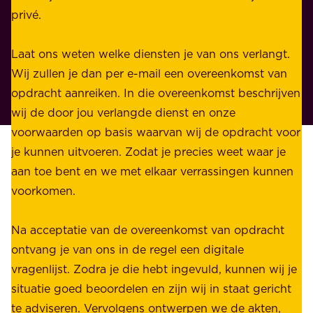
k
privé.
d
e
i
n
Laat ons weten welke diensten je van ons verlangt.
e
p
Wij zullen je dan per e-mail een overeenkomst van
w
r
opdracht aanreiken. In die overeenkomst beschrijven
i
i
wij de door jou verlangde dienst en onze
j
v
voorwaarden op basis waarvan wij de opdracht voor
d
é
je kunnen uitvoeren. Zodat je precies weet waar je
r
.
aan toe bent en we met elkaar verrassingen kunnen
a
voorkomen.
g
W
e
i
Na acceptatie van de overeenkomst van opdracht
n
j
ontvang je van ons in de regel een digitale
v
b
vragenlijst. Zodra je die hebt ingevuld, kunnen wij je
o
i
situatie goed beoordelen en zijn wij in staat gericht
o
e
te adviseren. Vervolgens ontwerpen we de akten,
r