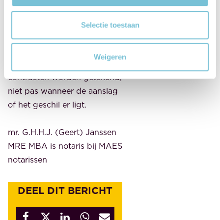
privévastgoed nog logisch in
box 3 thuishoort of dat een
Selectie toestaan
andere structuur
bespreekbaar is. En betrek
Weigeren
notaris en fiscalist vóórdat
contracten worden getekend,
niet pas wanneer de aanslag
of het geschil er ligt.
mr. G.H.H.J. (Geert) Janssen
MRE MBA is notaris bij MAES
notarissen
DEEL DIT BERICHT