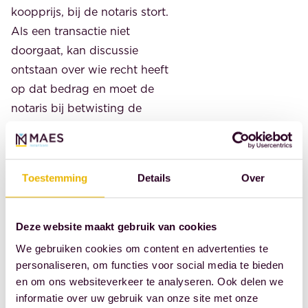
koopprijs, bij de notaris stort.
Als een transactie niet
doorgaat, kan discussie
ontstaan over wie recht heeft
op dat bedrag en moet de
notaris bij betwisting de
gelden soms aanhouden
totdat partijen
overeenstemming bereiken of
Toestemming
Details
Over
de rechter beslist. Dat raakt
rechtstreeks aan liquiditeit en
timing. Een belegger die
Deze website maakt gebruik van cookies
fiscaal wil herstructureren
We gebruiken cookies om content en advertenties te
maar contractueel vastloopt,
personaliseren, om functies voor social media te bieden
kan een planning op papier
en om ons websiteverkeer te analyseren. Ook delen we
informatie over uw gebruik van onze site met onze
hebben die in de praktijk niet