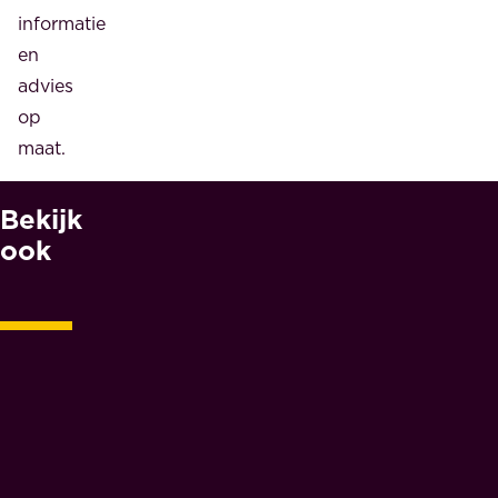
informatie
en
advies
op
maat.
Bekijk
W
A
ook
A
R
O
M
M
A
E
S
N