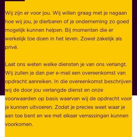
k
k
e
Wij zijn er voor jou. Wij willen graag met je nagaan
h
l
hoe wij jou, je dierbaren of je onderneming zo goed
e
i
mogelijk kunnen helpen. Bij momenten die er
i
j
werkelijk toe doen in het leven. Zowel zakelijk als
d
k
privé.
d
e
i
n
Laat ons weten welke diensten je van ons verlangt.
e
p
Wij zullen je dan per e-mail een overeenkomst van
w
r
opdracht aanreiken. In die overeenkomst beschrijven
i
i
wij de door jou verlangde dienst en onze
j
v
voorwaarden op basis waarvan wij de opdracht voor
d
é
je kunnen uitvoeren. Zodat je precies weet waar je
r
.
aan toe bent en we met elkaar verrassingen kunnen
a
voorkomen.
g
W
e