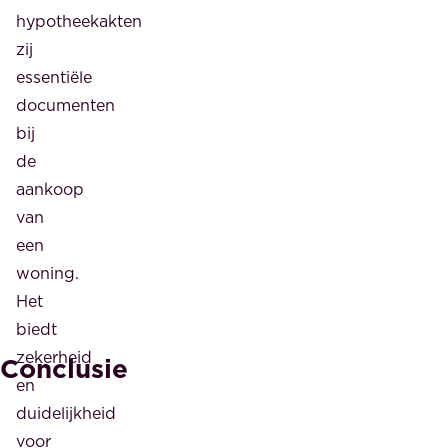
hypotheekakten
zij
essentiële
documenten
bij
de
aankoop
van
een
woning.
Het
biedt
zekerheid
Conclusie
en
duidelijkheid
voor