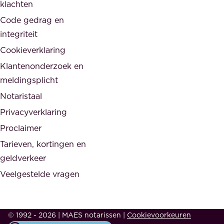
klachten
n
e
i
Code gedrag en
o
n
integriteit
v
t
Cookieverklaring
e
e
r
Klantenonderzoek en
g
h
meldingsplicht
e
e
Notaristaal
r
i
Privacyverklaring
.
d
Proclaimer
e
Tarieven, kortingen en
n
geldverkeer
Veelgestelde vragen
d
e
s
© 1992 - 2026 | MAES notarissen
|
Cookievoorkeuren
a