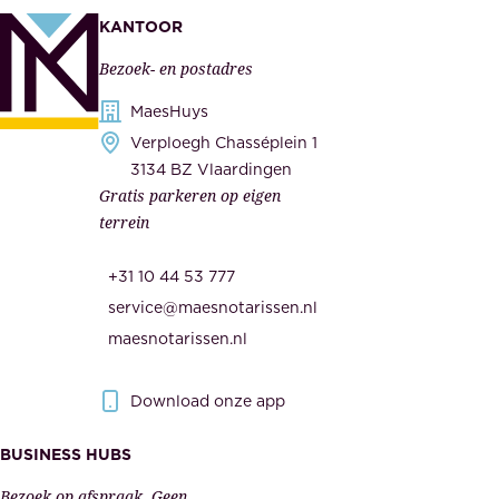
k
n
KANTOOR
e
,
Bezoek- en postadres
r
o
h
MaesHuys
n
e
Verploegh Chasséplein 1
z
i
3134 BZ Vlaardingen
e
Gratis parkeren op eigen
d
m
terrein
.
e
O
d
+31 10 44 53 777
n
e
service@maesnotarissen.nl
b
w
maesnotarissen.nl
e
e
r
r
Download onze app
i
k
s
BUSINESS HUBS
e
p
r
Bezoek op afspraak. Geen