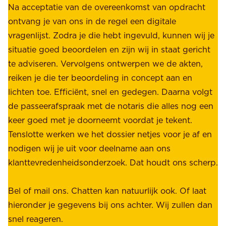
i
Na acceptatie van de overeenkomst van opdracht
n
j
ontvang je van ons in de regel een digitale
v
b
vragenlijst. Zodra je die hebt ingevuld, kunnen wij je
o
i
situatie goed beoordelen en zijn wij in staat gericht
o
e
te adviseren. Vervolgens ontwerpen we de akten,
r
d
reiken je die ter beoordeling in concept aan en
o
e
lichten toe. Efficiënt, snel en gedegen. Daarna volgt
n
n
de passeerafspraak met de notaris die alles nog een
z
r
keer goed met je doorneemt voordat je tekent.
e
u
Tenslotte werken we het dossier netjes voor je af en
s
s
nodigen wij je uit voor deelname aan ons
t
t
klanttevredenheidsonderzoek. Dat houdt ons scherp.
a
,
k
b
Bel of mail ons. Chatten kan natuurlijk ook. Of laat
e
e
hieronder je gegevens bij ons achter. Wij zullen dan
h
t
snel reageren.
o