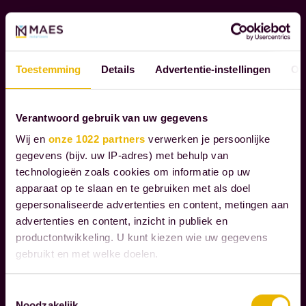
R
n
A
b
N
i
T
W
j
Toestemming
Details
Advertentie-instellingen
Ov
O
d
O
e
R
Verantwoord gebruik van uw gegevens
m
D
Wij en
onze 1022 partners
verwerken je persoonlijke
o
O
gegevens (bijv. uw IP-adres) met behulp van
m
N
technologieën zoals cookies om informatie op uw
D
e
apparaat op te slaan en te gebruiken met als doel
E
n
gepersonaliseerde advertenties en content, metingen aan
R
t
advertenties en content, inzicht in publiek en
N
e
productontwikkeling. U kunt kiezen wie uw gegevens
E
gebruikt en met welke doelen.
n
M
d
E
Als u het toestaat, willen we ook graag:
Toestemmingsselectie
N
i
Noodzakelijk
Informatie verzamelen over uw geografische