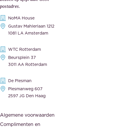
e
s
postadres.
l
,
NoMA House
i
l
Gustav Mahlerlaan 1212
j
e
1081 LA Amsterdam
k
v
,
e
WTC Rotterdam
t
r
Beursplein 37
o
a
3011 AA Rotterdam
e
n
g
c
De Plesman
e
i
Plesmanweg 607
w
e
2597 JG Den Haag
i
r
j
s
Algemene voorwaarden
d
,
Complimenten en
e
d