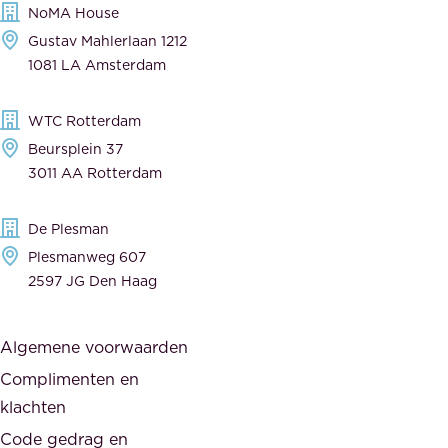
NoMA House
i
l
Gustav Mahlerlaan 1212
j
e
1081 LA Amsterdam
k
v
,
e
WTC Rotterdam
t
r
Beursplein 37
o
a
3011 AA Rotterdam
e
n
g
c
De Plesman
e
i
Plesmanweg 607
w
e
2597 JG Den Haag
i
r
j
s
Algemene voorwaarden
d
,
Complimenten en
e
d
klachten
n
e
i
Code gedrag en
o