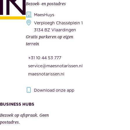
Bezoek- en postadres
r
o
h
MaesHuys
n
e
Verploegh Chasséplein 1
z
i
3134 BZ Vlaardingen
e
Gratis parkeren op eigen
d
m
terrein
.
e
O
d
+31 10 44 53 777
n
e
service@maesnotarissen.nl
b
w
maesnotarissen.nl
e
e
r
r
Download onze app
i
k
s
BUSINESS HUBS
e
p
r
Bezoek op afspraak. Geen
e
s
postadres.
l
,