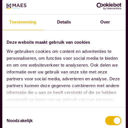
i
T
W
j
O
d
Toestemming
Details
Over
O
e
R
m
D
Deze website maakt gebruik van cookies
o
O
We gebruiken cookies om content en advertenties te
m
N
personaliseren, om functies voor social media te bieden
D
e
en om ons websiteverkeer te analyseren. Ook delen we
E
n
informatie over uw gebruik van onze site met onze
R
t
partners voor social media, adverteren en analyse. Deze
N
e
partners kunnen deze gegevens combineren met andere
E
informatie die u aan ze heeft verstrekt of die ze hebben
n
M
verzameld op basis van uw gebruik van hun services.
d
E
N
i
Toestemmingsselectie
e
Noodzakelijk
e
W