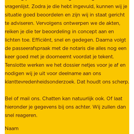
b
vragenlijst. Zodra je die hebt ingevuld, kunnen wij je
o
i
situatie goed beoordelen en zijn wij in staat gericht
o
e
te adviseren. Vervolgens ontwerpen we de akten,
r
d
reiken je die ter beoordeling in concept aan en
o
e
lichten toe. Efficiënt, snel en gedegen. Daarna volgt
n
n
de passeerafspraak met de notaris die alles nog een
z
r
keer goed met je doorneemt voordat je tekent.
e
u
Tenslotte werken we het dossier netjes voor je af en
s
s
nodigen wij je uit voor deelname aan ons
t
t
klanttevredenheidsonderzoek. Dat houdt ons scherp.
a
,
k
b
Bel of mail ons. Chatten kan natuurlijk ook. Of laat
e
e
hieronder je gegevens bij ons achter. Wij zullen dan
h
t
snel reageren.
o
r
l
Naam
o
d