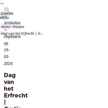
ZOEKEN
MENU
Artikelen
Home
Nieuws
—
Dag van het Erfrecht | Gratis testament check
Geplaatst
op
19-
03-
2024
Dag
van
het
Erfrecht
|