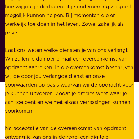
l
hoe wij jou, je dierbaren of je onderneming zo goed
e
i
mogelijk kunnen helpen. Bij momenten die er
i
j
werkelijk toe doen in het leven. Zowel zakelijk als
d
k
privé.
d
e
i
n
Laat ons weten welke diensten je van ons verlangt.
e
p
Wij zullen je dan per e-mail een overeenkomst van
w
r
opdracht aanreiken. In die overeenkomst beschrijven
i
i
wij de door jou verlangde dienst en onze
j
v
voorwaarden op basis waarvan wij de opdracht voor
d
é
je kunnen uitvoeren. Zodat je precies weet waar je
r
.
aan toe bent en we met elkaar verrassingen kunnen
a
voorkomen.
g
W
e
i
Na acceptatie van de overeenkomst van opdracht
n
j
ontvang je van ons in de regel een digitale
v