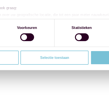
 ook graag:
 over uw geografische locatie, die tot een paar meter nauwkeuri
eren door het actief te scannen op specifieke eigenschappen (fing
onlijke gegevens worden verwerkt en stel uw voorkeuren in he
Voorkeuren
Statistieken
jzigen of intrekken in de Cookieverklaring.
ent en advertenties te personaliseren, om functies voor social
. Ook delen we informatie over uw gebruik van onze site met on
e. Deze partners kunnen deze gegevens combineren met andere i
Selectie toestaan
erzameld op basis van uw gebruik van hun services.