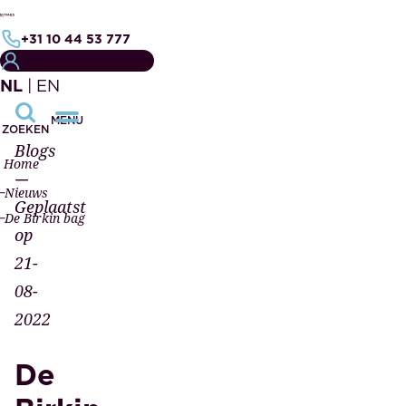
+31 10 44 53 777
MIJN NOTARISDOSSIER
NL
|
EN
MENU
ZOEKEN
Blogs
Home
—
Nieuws
Geplaatst
De Birkin bag
op
21-
08-
2022
De