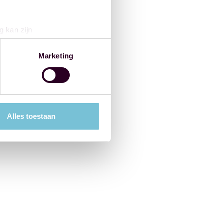
g kan zijn
erprinting)
t
detailgedeelte
in. U kunt uw
Marketing
 media te bieden en om ons
ze partners voor social
nformatie die u aan ze heeft
Alles toestaan