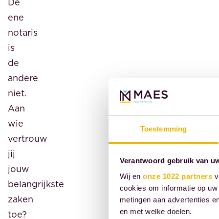
De
ene
notaris
is
de
andere
niet.
Aan
wie
Toestemming
vertrouw
jij
Verantwoord gebruik van u
jouw
Wij en
onze 1022 partners
v
belangrijkste
cookies om informatie op uw 
zaken
metingen aan advertenties en
en met welke doelen.
toe?