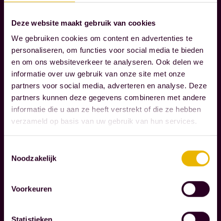
D
e
E
n
Deze website maakt gebruik van cookies
R
t
We gebruiken cookies om content en advertenties te
N
e
personaliseren, om functies voor social media te bieden
E
n
en om ons websiteverkeer te analyseren. Ook delen we
M
d
informatie over uw gebruik van onze site met onze
E
partners voor social media, adverteren en analyse. Deze
N
i
partners kunnen deze gegevens combineren met andere
e
informatie die u aan ze heeft verstrekt of die ze hebben
e
W
verzameld op basis van uw gebruik van hun services.
r
i
w
j
Toestemmingsselectie
e
Noodzakelijk
o
r
n
k
d
Voorkeuren
Lees verder
e
e
l
r
Statistieken