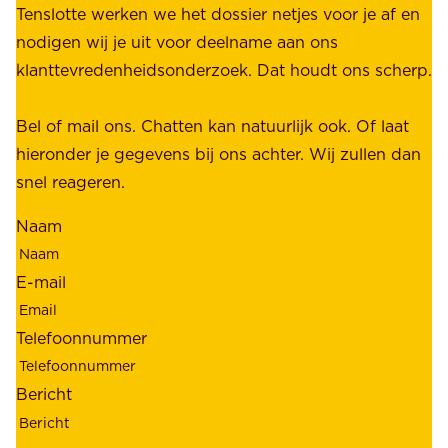
u
Tenslotte werken we het dossier netjes voor je af en
s
s
nodigen wij je uit voor deelname aan ons
t
t
klanttevredenheidsonderzoek. Dat houdt ons scherp.
a
,
k
b
Bel of mail ons. Chatten kan natuurlijk ook. Of laat
e
e
hieronder je gegevens bij ons achter. Wij zullen dan
h
t
snel reageren.
o
r
l
Naam
o
d
u
e
E-mail
w
r
b
s
Telefoonnummer
a
;
a
o
Bericht
r
n
h
z