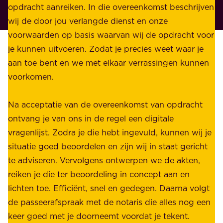
r
opdracht aanreiken. In die overeenkomst beschrijven
i
i
wij de door jou verlangde dienst en onze
j
v
voorwaarden op basis waarvan wij de opdracht voor
d
é
je kunnen uitvoeren. Zodat je precies weet waar je
r
.
aan toe bent en we met elkaar verrassingen kunnen
a
voorkomen.
g
W
e
i
Na acceptatie van de overeenkomst van opdracht
n
j
ontvang je van ons in de regel een digitale
v
b
vragenlijst. Zodra je die hebt ingevuld, kunnen wij je
o
i
situatie goed beoordelen en zijn wij in staat gericht
o
e
te adviseren. Vervolgens ontwerpen we de akten,
r
d
reiken je die ter beoordeling in concept aan en
o
e
lichten toe. Efficiënt, snel en gedegen. Daarna volgt
n
n
de passeerafspraak met de notaris die alles nog een
z
r
keer goed met je doorneemt voordat je tekent.
e