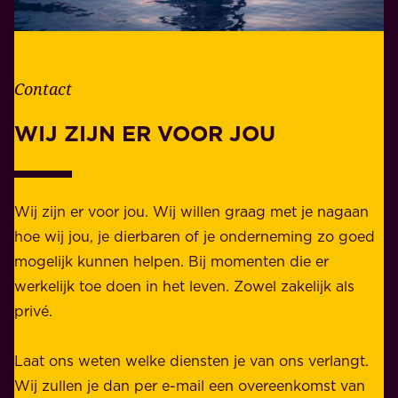
e
o
v
r
e
d
n
Contact
e
.
l
WIJ ZIJN ER VOOR JOU
Z
i
a
j
k
k
e
Wij zijn er voor jou. Wij willen graag met je nagaan
h
l
hoe wij jou, je dierbaren of je onderneming zo goed
e
i
mogelijk kunnen helpen. Bij momenten die er
i
j
werkelijk toe doen in het leven. Zowel zakelijk als
d
k
privé.
d
e
i
n
Laat ons weten welke diensten je van ons verlangt.
e
p
Wij zullen je dan per e-mail een overeenkomst van
w