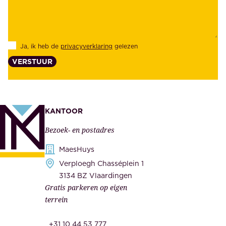
e
e
i
k
d
l
Ja, ik heb de
privacyverklaring
gelezen
e
a
VERSTUUR
n
n
z
t
e
e
k
n
KANTOOR
e
,
Bezoek- en postadres
r
o
h
MaesHuys
n
e
Verploegh Chasséplein 1
z
i
3134 BZ Vlaardingen
e
Gratis parkeren op eigen
d
m
terrein
.
e
O
d
+31 10 44 53 777