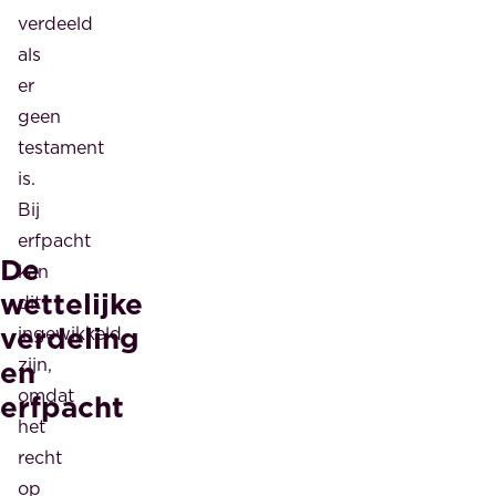
verdeeld
als
er
geen
testament
is.
Bij
erfpacht
De
kan
wettelijke
dit
verdeling
ingewikkeld
en
zijn,
omdat
erfpacht
het
recht
op