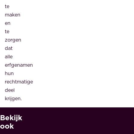
te
maken
en
te
zorgen
dat
alle
erfgenamen
hun
rechtmatige
deel
krijgen.
Bekijk
W
A
ook
A