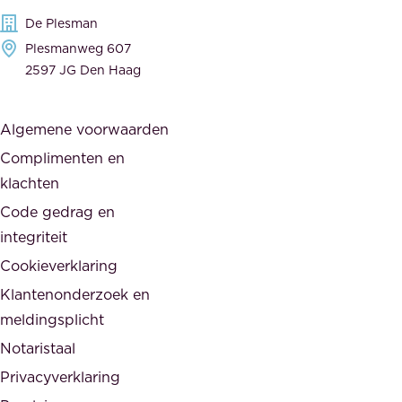
g
c
De Plesman
e
i
Plesmanweg 607
w
e
2597 JG Den Haag
i
r
j
s
Algemene voorwaarden
d
,
Complimenten en
e
d
klachten
n
e
i
Code gedrag en
o
n
integriteit
v
t
Cookieverklaring
e
e
r
Klantenonderzoek en
g
h
meldingsplicht
e
e
Notaristaal
r
i
Privacyverklaring
.
d