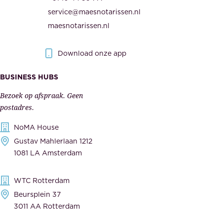
n
e
service@maesnotarissen.nl
b
w
maesnotarissen.nl
e
e
r
r
Download onze app
i
k
s
BUSINESS HUBS
e
p
r
Bezoek op afspraak. Geen
e
s
postadres.
l
,
NoMA House
i
l
Gustav Mahlerlaan 1212
j
e
1081 LA Amsterdam
k
v
,
e
WTC Rotterdam
t
r
Beursplein 37
o
a
3011 AA Rotterdam
e
n