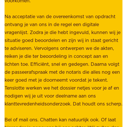
voorkomen.
g
W
e
i
Na acceptatie van de overeenkomst van opdracht
n
j
ontvang je van ons in de regel een digitale
v
b
vragenlijst. Zodra je die hebt ingevuld, kunnen wij je
o
i
situatie goed beoordelen en zijn wij in staat gericht
o
e
te adviseren. Vervolgens ontwerpen we de akten,
r
d
reiken je die ter beoordeling in concept aan en
o
e
lichten toe. Efficiënt, snel en gedegen. Daarna volgt
n
n
de passeerafspraak met de notaris die alles nog een
z
r
keer goed met je doorneemt voordat je tekent.
e
u
Tenslotte werken we het dossier netjes voor je af en
s
s
nodigen wij je uit voor deelname aan ons
t
t
klanttevredenheidsonderzoek. Dat houdt ons scherp.
a
,
k
b
Bel of mail ons. Chatten kan natuurlijk ook. Of laat
e
e