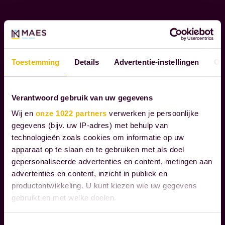
akte
S
het
willen
N
je
erfrecht;
immers
O
ook
de
T
ondernemen.
nodig
overgang
A
Met
hebt,
R
Toestemming
Details
Advertentie-instellingen
Ov
van
focus.
wij
I
vermogen.
Gewoon
kunnen
S
De
vol
S
Verantwoord gebruik van uw gegevens
je
rechtsgebieden
gaan.
E
helpen.
Wij en
onze 1022 partners
verwerken je persoonlijke
geven
N
Willen
gegevens (bijv. uw IP-adres) met behulp van
Onze
het
niet
technologieën zoals cookies om informatie op uw
vastgoeddiensten
juridisch
apparaat op te slaan en te gebruiken met als doel
afgeleid
W
zien
kader
gepersonaliseerde advertenties en content, metingen aan
worden
i
op
advertenties en content, inzicht in publiek en
en
door
j
vastgoedkundig
productontwikkeling. U kunt kiezen wie uw gegevens
bieden
bijzaken.
b
en
gebruikt en met welke doelen.
houvast.
Als
e
juridisch
Maar
het
Als u het toestaat, willen we ook graag:
g