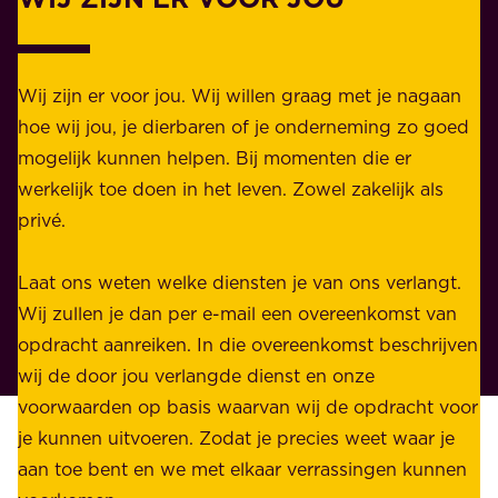
i
a
j
k
k
e
Wij zijn er voor jou. Wij willen graag met je nagaan
h
l
hoe wij jou, je dierbaren of je onderneming zo goed
e
i
mogelijk kunnen helpen. Bij momenten die er
i
j
werkelijk toe doen in het leven. Zowel zakelijk als
d
k
privé.
d
e
i
n
Laat ons weten welke diensten je van ons verlangt.
e
p
Wij zullen je dan per e-mail een overeenkomst van
w
r
opdracht aanreiken. In die overeenkomst beschrijven
i
i
wij de door jou verlangde dienst en onze
j
v
voorwaarden op basis waarvan wij de opdracht voor
d
é
je kunnen uitvoeren. Zodat je precies weet waar je
r
.
aan toe bent en we met elkaar verrassingen kunnen
a