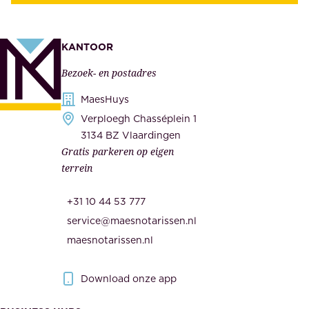
t
e
e
k
n
KANTOOR
e
,
Bezoek- en postadres
r
o
h
MaesHuys
n
e
Verploegh Chasséplein 1
z
i
3134 BZ Vlaardingen
e
Gratis parkeren op eigen
d
m
terrein
.
e
O
d
+31 10 44 53 777
n
e
service@maesnotarissen.nl
b
w
maesnotarissen.nl
e
e
r
r
Download onze app
i
k
s