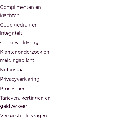
,
Complimenten en
e
d
klachten
n
e
i
Code gedrag en
o
n
integriteit
v
t
Cookieverklaring
e
e
r
Klantenonderzoek en
g
h
meldingsplicht
e
e
Notaristaal
r
i
Privacyverklaring
.
d
Proclaimer
e
Tarieven, kortingen en
n
geldverkeer
Veelgestelde vragen
d
e