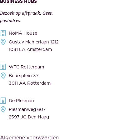
BUSINESS HUBS
e
p
r
Bezoek op afspraak. Geen
e
s
postadres.
l
,
NoMA House
i
l
Gustav Mahlerlaan 1212
j
e
1081 LA Amsterdam
k
v
,
e
WTC Rotterdam
t
r
Beursplein 37
o
a
3011 AA Rotterdam
e
n
g
c
De Plesman
e
i
Plesmanweg 607
w
e
2597 JG Den Haag
i
r
j
s
Algemene voorwaarden
d