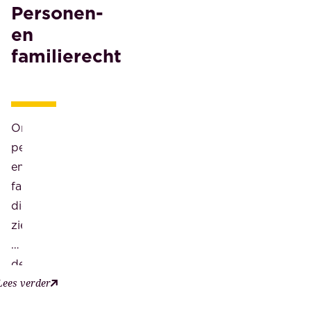
Personen-
en
familierecht
Onze
personen-
en
familierecht
diensten
zien
op
de
rechtsgebieden
Lees verder
die