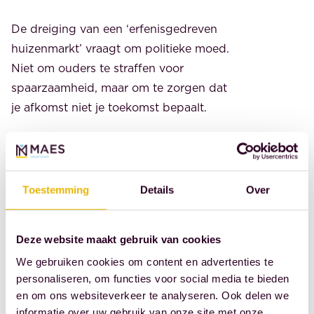
De dreiging van een ‘erfenisgedreven
huizenmarkt’ vraagt om politieke moed.
Niet om ouders te straffen voor
spaarzaamheid, maar om te zorgen dat
je afkomst niet je toekomst bepaalt.
Dit artikel verscheen eerder in het
Financieele Dagblad:
https://fd.nl/opinie/1580791/erfenissen-
Toestemming
Details
Over
zijn-geen-natuurwet-de-overheid-kan-
ingrijpen-en-zo-de-woningmarkt-
Deze website maakt gebruik van cookies
eerlijker-maken
We gebruiken cookies om content en advertenties te
personaliseren, om functies voor social media te bieden
DEEL DIT BERICHT
en om ons websiteverkeer te analyseren. Ook delen we
informatie over uw gebruik van onze site met onze