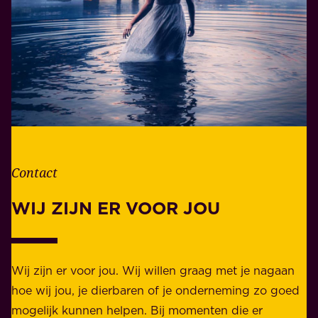
n
a
h
n
e
t
t
w
l
o
e
o
v
r
e
d
n
Contact
e
.
l
WIJ ZIJN ER VOOR JOU
Z
i
a
j
k
k
e
Wij zijn er voor jou. Wij willen graag met je nagaan
h
l
hoe wij jou, je dierbaren of je onderneming zo goed
e
i
mogelijk kunnen helpen. Bij momenten die er
i