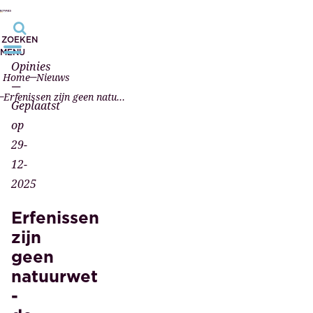
ZOEKEN
MENU
Opinies
Home
Nieuws
—
Erfenissen zijn geen natuurwet - de overheid kan ingrijpen, en zo de woningmarkt eerlijker maken
Geplaatst
op
29-
12-
2025
Erfenissen
zijn
geen
natuurwet
-