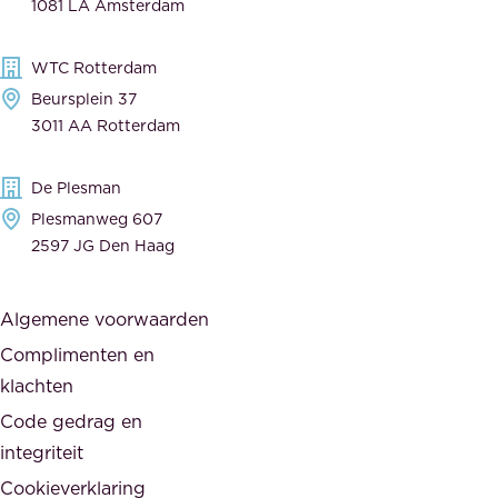
1081 LA Amsterdam
k
v
,
e
WTC Rotterdam
t
r
Beursplein 37
o
a
3011 AA Rotterdam
e
n
g
c
De Plesman
e
i
Plesmanweg 607
w
e
2597 JG Den Haag
i
r
j
s
Algemene voorwaarden
d
,
Complimenten en
e
d
klachten
n
e
i
Code gedrag en
o
n
integriteit
v
t
Cookieverklaring
e