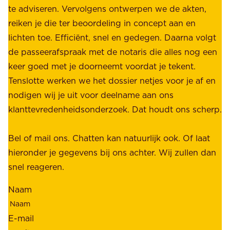
e
te adviseren. Vervolgens ontwerpen we de akten,
r
d
reiken je die ter beoordeling in concept aan en
o
e
lichten toe. Efficiënt, snel en gedegen. Daarna volgt
n
n
de passeerafspraak met de notaris die alles nog een
z
r
keer goed met je doorneemt voordat je tekent.
e
u
Tenslotte werken we het dossier netjes voor je af en
s
s
nodigen wij je uit voor deelname aan ons
t
t
klanttevredenheidsonderzoek. Dat houdt ons scherp.
a
,
k
b
Bel of mail ons. Chatten kan natuurlijk ook. Of laat
e
e
hieronder je gegevens bij ons achter. Wij zullen dan
h
t
snel reageren.
o
r
l
Naam
o
d
u
e
E-mail
w
r