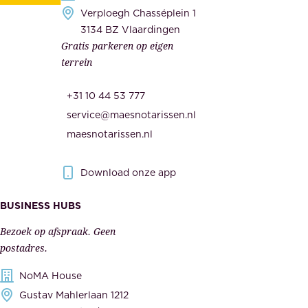
e
Verploegh Chasséplein 1
z
i
3134 BZ Vlaardingen
e
Gratis parkeren op eigen
d
m
terrein
.
e
O
d
+31 10 44 53 777
n
e
service@maesnotarissen.nl
b
w
maesnotarissen.nl
e
e
r
r
Download onze app
i
k
s
BUSINESS HUBS
e
p
r
Bezoek op afspraak. Geen
e
s
postadres.
l
,
NoMA House
i
l
Gustav Mahlerlaan 1212
j
e