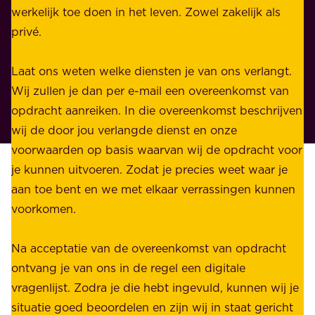
j
werkelijk toe doen in het leven. Zowel zakelijk als
d
k
privé.
d
e
i
n
Laat ons weten welke diensten je van ons verlangt.
e
p
Wij zullen je dan per e-mail een overeenkomst van
w
r
opdracht aanreiken. In die overeenkomst beschrijven
i
i
wij de door jou verlangde dienst en onze
j
v
voorwaarden op basis waarvan wij de opdracht voor
d
é
je kunnen uitvoeren. Zodat je precies weet waar je
r
.
aan toe bent en we met elkaar verrassingen kunnen
a
voorkomen.
g
W
e
i
Na acceptatie van de overeenkomst van opdracht
n
j
ontvang je van ons in de regel een digitale
v
b
vragenlijst. Zodra je die hebt ingevuld, kunnen wij je
o
i
situatie goed beoordelen en zijn wij in staat gericht
o