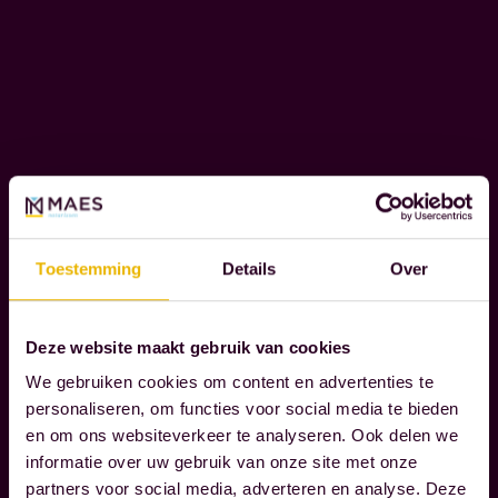
o
H
A
n
P
z
P
e
E
k
L
l
I
a
J
K
n
V
t
Toestemming
Details
Over
E
e
R
n
A
Deze website maakt gebruik van cookies
b
N
We gebruiken cookies om content en advertenties te
i
T
personaliseren, om functies voor social media te bieden
W
j
en om ons websiteverkeer te analyseren. Ook delen we
O
d
informatie over uw gebruik van onze site met onze
O
e
partners voor social media, adverteren en analyse. Deze