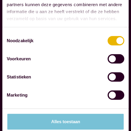
R
m
partners kunnen deze gegevens combineren met andere
D
o
informatie die u aan ze heeft verstrekt of die ze hebben
O
verzameld op basis van uw gebruik van hun services.
m
N
D
e
E
Toestemmingsselectie
n
Noodzakelijk
R
t
N
e
E
Voorkeuren
n
M
d
E
N
i
Statistieken
e
e
W
Marketing
r
i
w
j
e
o
Alles toestaan
r
n