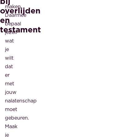
bij
maken.
overlijden
Daarmee
en
bepaal
testament
jezelf
wat
je
wilt
dat
er
met
jouw
nalatenschap
moet
gebeuren.
Maak
je