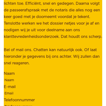
e
lichten toe. Efficiënt, snel en gedegen. Daarna volgt
n
n
de passeerafspraak met de notaris die alles nog een
z
r
keer goed met je doorneemt voordat je tekent.
e
u
Tenslotte werken we het dossier netjes voor je af en
s
s
nodigen wij je uit voor deelname aan ons
t
t
klanttevredenheidsonderzoek. Dat houdt ons scherp.
a
,
k
b
Bel of mail ons. Chatten kan natuurlijk ook. Of laat
e
e
hieronder je gegevens bij ons achter. Wij zullen dan
h
t
snel reageren.
o
r
l
Naam
o
d
u
e
E-mail
w
r
b
s
Telefoonnummer
a
;