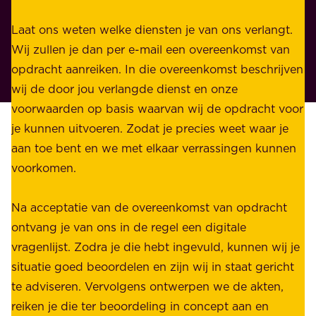
e
i
n
Laat ons weten welke diensten je van ons verlangt.
e
p
Wij zullen je dan per e-mail een overeenkomst van
w
r
opdracht aanreiken. In die overeenkomst beschrijven
i
i
wij de door jou verlangde dienst en onze
j
v
voorwaarden op basis waarvan wij de opdracht voor
d
é
je kunnen uitvoeren. Zodat je precies weet waar je
r
.
aan toe bent en we met elkaar verrassingen kunnen
a
voorkomen.
g
W
e
i
Na acceptatie van de overeenkomst van opdracht
n
j
ontvang je van ons in de regel een digitale
v
b
vragenlijst. Zodra je die hebt ingevuld, kunnen wij je
o
i
situatie goed beoordelen en zijn wij in staat gericht
o
e
te adviseren. Vervolgens ontwerpen we de akten,
r
d
reiken je die ter beoordeling in concept aan en
o