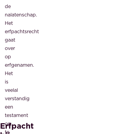
de
nalatenschap.
Het
erfpachtsrecht
gaat
over
op
erfgenamen.
Het
is
veelal
verstandig
een
testament
Erfpacht
op
te