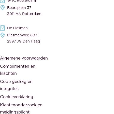
WTC Rotterdam
t
r
Beursplein 37
o
a
3011 AA Rotterdam
e
n
g
c
De Plesman
e
i
Plesmanweg 607
w
e
2597 JG Den Haag
i
r
j
s
Algemene voorwaarden
d
,
Complimenten en
e
d
klachten
n
e
i
Code gedrag en
o
n
integriteit
v
t
Cookieverklaring
e
e
r
Klantenonderzoek en
g
h
meldingsplicht