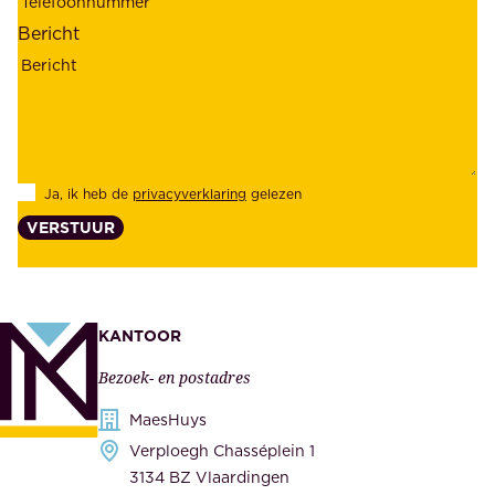
a
o
Bericht
r
n
h
z
e
e
i
k
d
l
Ja, ik heb de
privacyverklaring
gelezen
e
a
VERSTUUR
n
n
z
t
e
e
k
n
KANTOOR
e
,
Bezoek- en postadres
r
o
h
MaesHuys
n
e
Verploegh Chasséplein 1
z
i
3134 BZ Vlaardingen
e