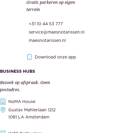
Gratis parkeren op eigen
d
m
terrein
.
e
O
d
+31 10 44 53 777
n
e
service@maesnotarissen.nl
b
w
maesnotarissen.nl
e
e
r
r
Download onze app
i
k
s
BUSINESS HUBS
e
p
r
Bezoek op afspraak. Geen
e
s
postadres.
l
,
NoMA House
i
l
Gustav Mahlerlaan 1212
j
e
1081 LA Amsterdam
k
v
,
e