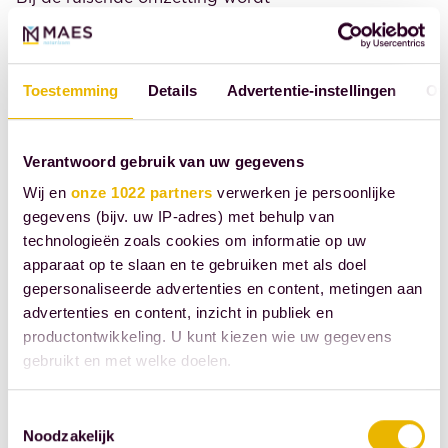
de eenmanszaak wel gestaakt. Er
vindt net als bij omzetting met
activa passiva inbreng geen
Toestemming
Details
Advertentie-instellingen
Ov
afrekening plaats. De BV neemt
de activa en passiva over van de
Verantwoord gebruik van uw gegevens
eenmanszaak. Let op: Als jij je
onderneming binnen drie jaar wilt
Wij en
onze 1022 partners
verwerken je persoonlijke
gegevens (bijv. uw IP-adres) met behulp van
verkopen, dan dien je gebruik te
technologieën zoals cookies om informatie op uw
maken van een ruisende
apparaat op te slaan en te gebruiken met als doel
omzetting. Bij een geruisloze
gepersonaliseerde advertenties en content, metingen aan
omzetting kun je de aandelen
advertenties en content, inzicht in publiek en
namelijk voor een periode van 3
productontwikkeling. U kunt kiezen wie uw gegevens
jaar niet vervreemden.
gebruikt en met welke doelen.
Als u het toestaat, willen we ook graag:
Voor inbreng in natura is altijd een
Toestemmingsselectie
Noodzakelijk
Informatie verzamelen over uw geografische
inbrengbeschrijving vereist. Die