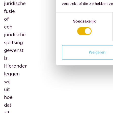
juridische
verstrekt of die ze hebben v
fusie
Toestemmingsselectie
of
Noodzakelijk
een
juridische
splitsing
gewenst
Weigeren
is.
Hieronder
leggen
wij
uit
hoe
dat
zit.