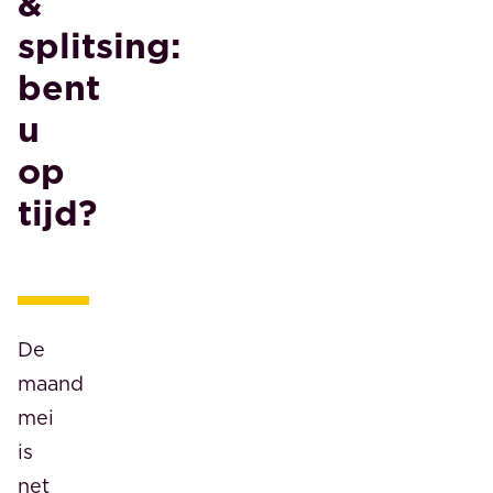
&
splitsing:
bent
u
op
tijd?
De
maand
mei
is
net