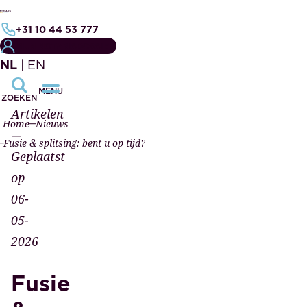
+31 10 44 53 777
MIJN NOTARISDOSSIER
NL
|
EN
MENU
ZOEKEN
Artikelen
Home
Nieuws
—
Fusie & splitsing: bent u op tijd?
Geplaatst
op
06-
05-
2026
Fusie