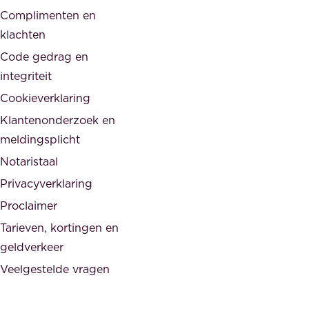
,
Complimenten en
e
d
klachten
n
e
i
Code gedrag en
o
n
integriteit
v
t
Cookieverklaring
e
e
r
Klantenonderzoek en
g
h
meldingsplicht
e
e
Notaristaal
r
i
Privacyverklaring
.
d
Proclaimer
e
Tarieven, kortingen en
n
geldverkeer
Veelgestelde vragen
d
e