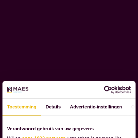
S
N
O
T
A
R
I
S
S
E
N
W
i
Toestemming
Details
Advertentie-instellingen
Ov
j
b
e
Verantwoord gebruik van uw gegevens
g