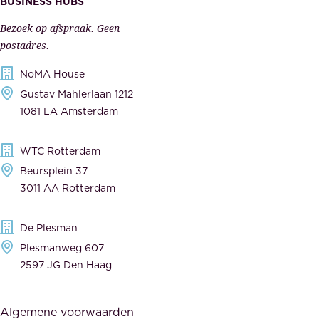
BUSINESS HUBS
e
p
r
Bezoek op afspraak. Geen
e
s
postadres.
l
,
NoMA House
i
l
Gustav Mahlerlaan 1212
j
e
1081 LA Amsterdam
k
v
,
e
WTC Rotterdam
t
r
Beursplein 37
o
a
3011 AA Rotterdam
e
n
g
c
De Plesman
e
i
Plesmanweg 607
w
e
2597 JG Den Haag
i
r
j
s
Algemene voorwaarden
d