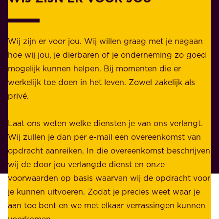
i
a
j
k
k
e
Wij zijn er voor jou. Wij willen graag met je nagaan
h
l
hoe wij jou, je dierbaren of je onderneming zo goed
e
i
mogelijk kunnen helpen. Bij momenten die er
i
j
werkelijk toe doen in het leven. Zowel zakelijk als
d
k
privé.
d
e
i
n
Laat ons weten welke diensten je van ons verlangt.
e
p
Wij zullen je dan per e-mail een overeenkomst van
w
r
opdracht aanreiken. In die overeenkomst beschrijven
i
i
wij de door jou verlangde dienst en onze
j
v
voorwaarden op basis waarvan wij de opdracht voor
d
é
je kunnen uitvoeren. Zodat je precies weet waar je
r
.
aan toe bent en we met elkaar verrassingen kunnen
a
voorkomen.