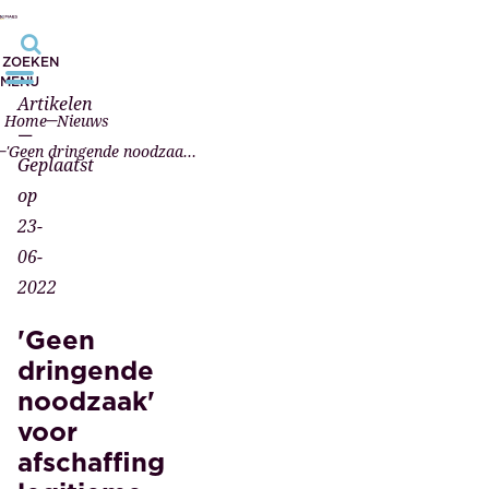
ZOEKEN
MENU
Artikelen
Home
Nieuws
—
'Geen dringende noodzaak' voor afschaffing legitieme portie
Geplaatst
op
23-
06-
2022
'Geen
dringende
noodzaak'
voor
afschaffing