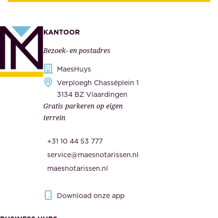
t
e
e
k
n
KANTOOR
e
,
Bezoek- en postadres
r
o
h
MaesHuys
n
e
Verploegh Chasséplein 1
z
i
3134 BZ Vlaardingen
e
Gratis parkeren op eigen
d
m
terrein
.
e
O
d
+31 10 44 53 777
n
e
service@maesnotarissen.nl
b
w
maesnotarissen.nl
e
e
r
r
Download onze app
i
k
s