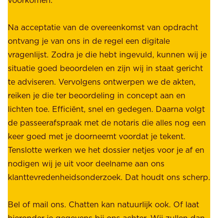
g
W
e
i
Na acceptatie van de overeenkomst van opdracht
n
j
ontvang je van ons in de regel een digitale
v
b
vragenlijst. Zodra je die hebt ingevuld, kunnen wij je
o
i
situatie goed beoordelen en zijn wij in staat gericht
o
e
te adviseren. Vervolgens ontwerpen we de akten,
r
d
reiken je die ter beoordeling in concept aan en
o
e
lichten toe. Efficiënt, snel en gedegen. Daarna volgt
n
n
de passeerafspraak met de notaris die alles nog een
z
r
keer goed met je doorneemt voordat je tekent.
e
u
Tenslotte werken we het dossier netjes voor je af en
s
s
nodigen wij je uit voor deelname aan ons
t
t
klanttevredenheidsonderzoek. Dat houdt ons scherp.
a
,
k
b
Bel of mail ons. Chatten kan natuurlijk ook. Of laat
e
e
hieronder je gegevens bij ons achter. Wij zullen dan