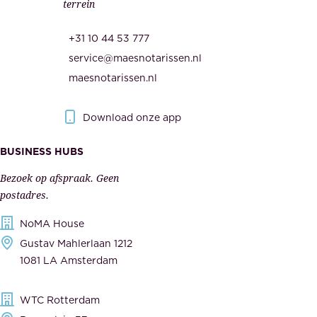
terrein
.
e
O
d
+31 10 44 53 777
n
e
service@maesnotarissen.nl
b
w
maesnotarissen.nl
e
e
r
r
Download onze app
i
k
s
BUSINESS HUBS
e
p
r
Bezoek op afspraak. Geen
e
s
postadres.
l
,
NoMA House
i
l
Gustav Mahlerlaan 1212
j
e
1081 LA Amsterdam
k
v
,
e
WTC Rotterdam
t
r