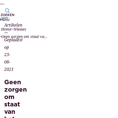
ZOEKEN
MENU
Artikelen
Home
Nieuws
—
Geen zorgen om staat van het notariaat
Geplaatst
op
23-
08-
2021
Geen
zorgen
om
staat
van