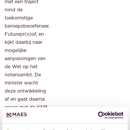
met een traject
rond de
toekomstige
beroepsbeoefenaar,
Futurepr(o)of, en
kijkt daarbij naar
mogelijke
aanpassingen van
de Wet op het
notarisambt. De
minister wacht
deze ontwikkeling
af en gaat daarna
graag met de KNB
in gesprek over de
wijze waarop