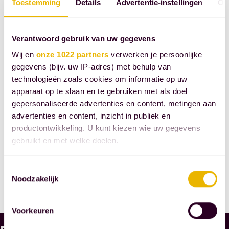
invulling kan
Toestemming
Details
Advertentie-instellingen
Ov
worden gegeven
aan deze wensen.
Verantwoord gebruik van uw gegevens
Bron: Koninklijke
Wij en
onze 1022 partners
verwerken je persoonlijke
Notariële
gegevens (bijv. uw IP-adres) met behulp van
technologieën zoals cookies om informatie op uw
Beroepsorganisatie
apparaat op te slaan en te gebruiken met als doel
gepersonaliseerde advertenties en content, metingen aan
advertenties en content, inzicht in publiek en
DEEL DIT
productontwikkeling. U kunt kiezen wie uw gegevens
gebruikt en met welke doelen.
BERICHT
Als u het toestaat, willen we ook graag:
Toestemmingsselectie
Noodzakelijk
Informatie verzamelen over uw geografische
locatie, die tot een paar meter nauwkeurig kan zijn
Uw apparaat identificeren door het actief te
Voorkeuren
scannen op specifieke eigenschappen (fingerprinting)