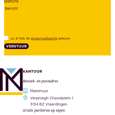
Bericht
r
n
h
z
e
e
i
k
d
l
Ja, ik heb de
privacyverklaring
gelezen
e
a
VERSTUUR
n
n
z
t
e
e
k
n
KANTOOR
e
,
Bezoek- en postadres
r
o
h
MaesHuys
n
e
Verploegh Chasséplein 1
z
i
3134 BZ Vlaardingen
e
Gratis parkeren op eigen
d
m