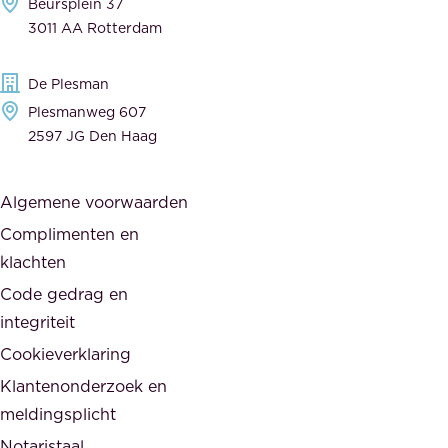
Beursplein 37
o
a
3011 AA Rotterdam
e
n
g
c
De Plesman
e
i
Plesmanweg 607
w
e
2597 JG Den Haag
i
r
j
s
Algemene voorwaarden
d
,
Complimenten en
e
d
klachten
n
e
i
Code gedrag en
o
n
integriteit
v
t
Cookieverklaring
e
e
r
Klantenonderzoek en
g
h
meldingsplicht
e
e
Notaristaal