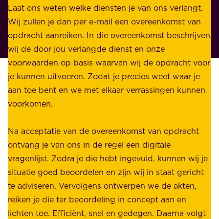
n
Laat ons weten welke diensten je van ons verlangt.
e
p
Wij zullen je dan per e-mail een overeenkomst van
w
r
opdracht aanreiken. In die overeenkomst beschrijven
i
i
wij de door jou verlangde dienst en onze
j
v
voorwaarden op basis waarvan wij de opdracht voor
d
é
je kunnen uitvoeren. Zodat je precies weet waar je
r
.
aan toe bent en we met elkaar verrassingen kunnen
a
voorkomen.
g
W
e
i
Na acceptatie van de overeenkomst van opdracht
n
j
ontvang je van ons in de regel een digitale
v
b
vragenlijst. Zodra je die hebt ingevuld, kunnen wij je
o
i
situatie goed beoordelen en zijn wij in staat gericht
o
e
te adviseren. Vervolgens ontwerpen we de akten,
r
d
reiken je die ter beoordeling in concept aan en
o
e
lichten toe. Efficiënt, snel en gedegen. Daarna volgt
n