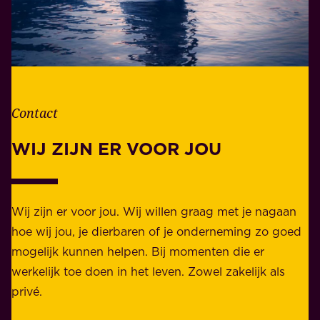
t
w
l
o
e
o
v
r
e
d
n
Contact
e
.
l
WIJ ZIJN ER VOOR JOU
Z
i
a
j
k
k
e
Wij zijn er voor jou. Wij willen graag met je nagaan
h
l
hoe wij jou, je dierbaren of je onderneming zo goed
e
i
mogelijk kunnen helpen. Bij momenten die er
i
j
werkelijk toe doen in het leven. Zowel zakelijk als
d
k
privé.
d
e
i