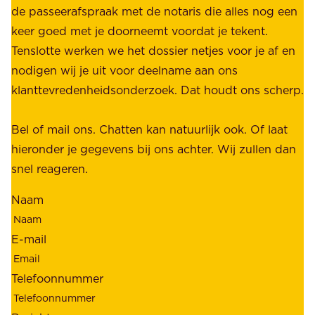
n
de passeerafspraak met de notaris die alles nog een
z
r
keer goed met je doorneemt voordat je tekent.
e
u
Tenslotte werken we het dossier netjes voor je af en
s
s
nodigen wij je uit voor deelname aan ons
t
t
klanttevredenheidsonderzoek. Dat houdt ons scherp.
a
,
k
b
Bel of mail ons. Chatten kan natuurlijk ook. Of laat
e
e
hieronder je gegevens bij ons achter. Wij zullen dan
h
t
snel reageren.
o
r
l
Naam
o
d
u
e
E-mail
w
r
b
s
Telefoonnummer
a
;
a
o