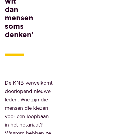
wit
dan
mensen
soms
denken'
De KNB verwelkomt
doorlopend nieuwe
leden. Wie zijn die
mensen die kiezen
voor een loopbaan
in het notariaat?
Waarom hebben ze