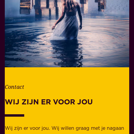
n
e
i
r
n
a
h
n
e
t
t
w
l
o
e
o
v
r
e
d
n
Contact
e
.
l
WIJ ZIJN ER VOOR JOU
Z
i
a
j
k
k
e
Wij zijn er voor jou. Wij willen graag met je nagaan
h