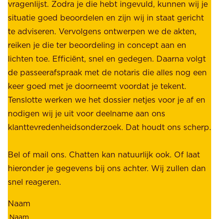
b
vragenlijst. Zodra je die hebt ingevuld, kunnen wij je
o
i
situatie goed beoordelen en zijn wij in staat gericht
o
e
te adviseren. Vervolgens ontwerpen we de akten,
r
d
reiken je die ter beoordeling in concept aan en
o
e
lichten toe. Efficiënt, snel en gedegen. Daarna volgt
n
n
de passeerafspraak met de notaris die alles nog een
z
r
keer goed met je doorneemt voordat je tekent.
e
u
Tenslotte werken we het dossier netjes voor je af en
s
s
nodigen wij je uit voor deelname aan ons
t
t
klanttevredenheidsonderzoek. Dat houdt ons scherp.
a
,
k
b
Bel of mail ons. Chatten kan natuurlijk ook. Of laat
e
e
hieronder je gegevens bij ons achter. Wij zullen dan
h
t
snel reageren.
o
r
l
Naam
o
d