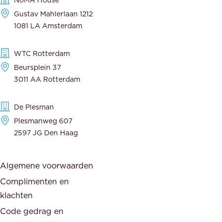
i
l
Gustav Mahlerlaan 1212
j
e
1081 LA Amsterdam
k
v
,
e
WTC Rotterdam
t
r
Beursplein 37
o
a
3011 AA Rotterdam
e
n
g
c
De Plesman
e
i
Plesmanweg 607
w
e
2597 JG Den Haag
i
r
j
s
Algemene voorwaarden
d
,
Complimenten en
e
d
klachten
n
e
i
Code gedrag en
o