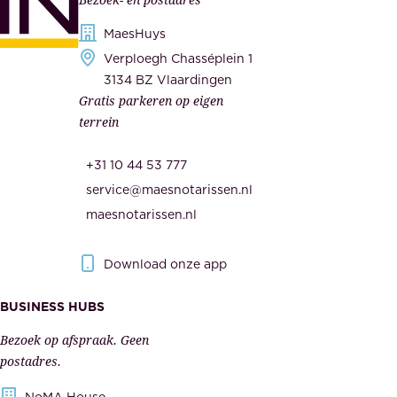
r
o
h
MaesHuys
n
e
Verploegh Chasséplein 1
z
i
3134 BZ Vlaardingen
e
Gratis parkeren op eigen
d
m
terrein
.
e
O
d
+31 10 44 53 777
n
e
service@maesnotarissen.nl
b
w
maesnotarissen.nl
e
e
r
r
Download onze app
i
k
s
BUSINESS HUBS
e
p
r
Bezoek op afspraak. Geen
e
s
postadres.
l
,
NoMA House