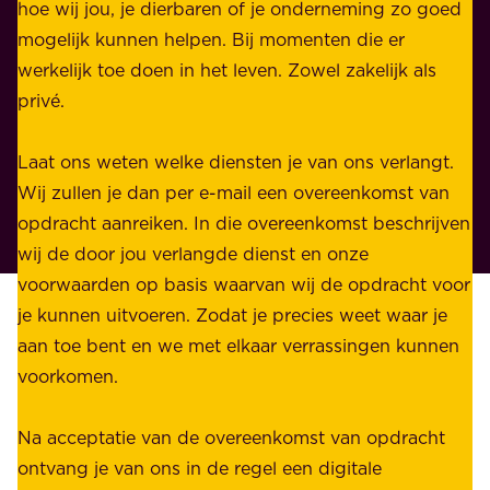
l
hoe wij jou, je dierbaren of je onderneming zo goed
e
i
mogelijk kunnen helpen. Bij momenten die er
i
j
werkelijk toe doen in het leven. Zowel zakelijk als
d
k
privé.
d
e
i
n
Laat ons weten welke diensten je van ons verlangt.
e
p
Wij zullen je dan per e-mail een overeenkomst van
w
r
opdracht aanreiken. In die overeenkomst beschrijven
i
i
wij de door jou verlangde dienst en onze
j
v
voorwaarden op basis waarvan wij de opdracht voor
d
é
je kunnen uitvoeren. Zodat je precies weet waar je
r
.
aan toe bent en we met elkaar verrassingen kunnen
a
voorkomen.
g
W
e
i
Na acceptatie van de overeenkomst van opdracht
n
j
ontvang je van ons in de regel een digitale
v