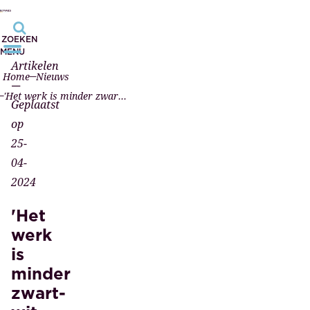
ZOEKEN
MENU
Artikelen
Home
Nieuws
—
'Het werk is minder zwart-wit dan mensen soms denken'
Geplaatst
op
25-
04-
2024
'Het
werk
is
minder
zwart-