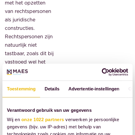
met het opzetten
van rechtspersonen
als juridische
constructies.
Rechtspersonen zijn
natuurlijk niet
tastbaar, zoals dit bij
vastgoed wel het
geval is. We staan
cliënten hierin bij en
zetten hun wensen
Toestemming
Details
Advertentie-instellingen
Ov
om in duidelijke
structuren. Het geeft
Verantwoord gebruik van uw gegevens
me veel voldoening
Wij en
onze 1022 partners
verwerken je persoonlijke
als cliënten
gegevens (bijv. uw IP-adres) met behulp van
vervolgens hun
technologieën zoals cookies om informatie op uw