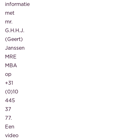
informatie
met
mr.
G.H.H.J.
(Geert)
Janssen
MRE
MBA
op
+31
(0)10
445
37
77.
Een
video