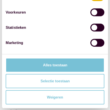
ons
onderling
Voorkeuren
oprecht
betrokken
Statistieken
bij
elkaar.
Ondersteunen
Marketing
en
helpen
elkaar
Alles toestaan
waar
nodig
Selectie toestaan
of
gewenst.
Dagen
Weigeren
elkaar