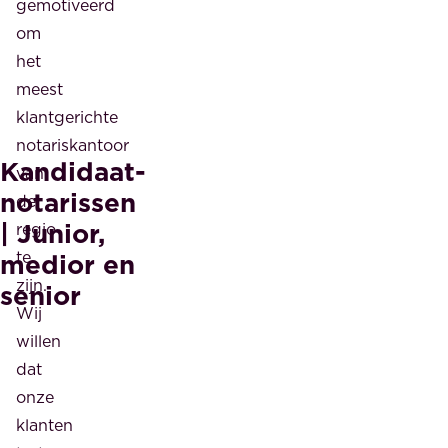
gemotiveerd
om
het
meest
klantgerichte
notariskantoor
Kandidaat-
van
notarissen
de
| Junior,
regio
te
medior en
zijn.
senior
Wij
willen
dat
onze
klanten