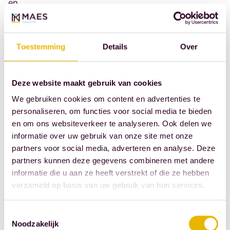
en
kennisdeling.
We
hanteren
Toestemming
Details
Over
daarbij
de
Deze website maakt gebruik van cookies
menselijke
We gebruiken cookies om content en advertenties te
maat.
personaliseren, om functies voor social media te bieden
Laten
en om ons websiteverkeer te analyseren. Ook delen we
ons
informatie over uw gebruik van onze site met onze
niet
partners voor social media, adverteren en analyse. Deze
leiden
partners kunnen deze gegevens combineren met andere
informatie die u aan ze heeft verstrekt of die ze hebben
door
verzameld op basis van uw gebruik van hun services.
spreadsheetmanagement,
maar
Toestemmingsselectie
tonen
Noodzakelijk