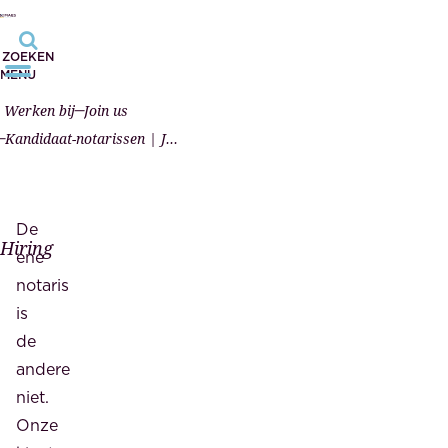
ZOEKEN
MENU
Werken bij
Join us
Kandidaat-notarissen | Junior, medior en senior
De
Hiring
ene
notaris
is
de
andere
niet.
Onze