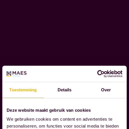
b
N
i
T
W
j
O
d
O
e
R
m
D
o
O
m
N
D
e
E
n
R
t
N
Toestemming
Details
Over
e
E
n
M
d
E
Deze website maakt gebruik van cookies
N
i
We gebruiken cookies om content en advertenties te
e
personaliseren, om functies voor social media te bieden