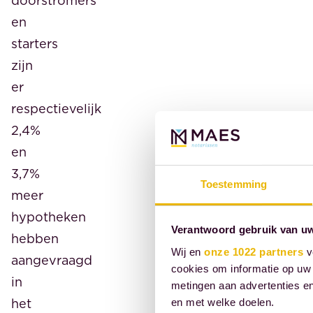
doorstromers
en
starters
zijn
er
respectievelijk
2,4%
en
3,7%
Toestemming
meer
hypotheken
Verantwoord gebruik van u
hebben
Wij en
onze 1022 partners
v
aangevraagd
cookies om informatie op uw 
in
metingen aan advertenties en
het
en met welke doelen.