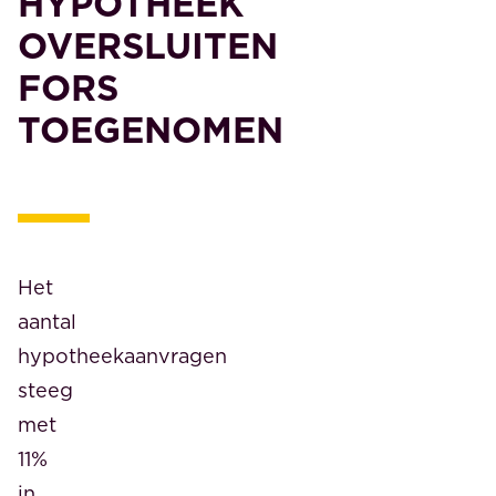
HYPOTHEEK
OVERSLUITEN
FORS
TOEGENOMEN
Het
aantal
hypotheekaanvragen
steeg
met
11%
in