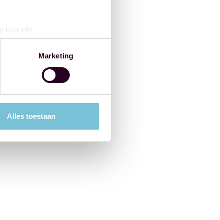
g kan zijn
erprinting)
t
detailgedeelte
in. U kunt uw
Marketing
 media te bieden en om ons
ze partners voor social
nformatie die u aan ze heeft
Alles toestaan