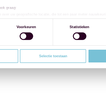
 ook graag:
 over uw geografische locatie, die tot een paar meter nauwkeuri
eren door het actief te scannen op specifieke eigenschappen (fing
onlijke gegevens worden verwerkt en stel uw voorkeuren in he
Voorkeuren
Statistieken
jzigen of intrekken in de Cookieverklaring.
ent en advertenties te personaliseren, om functies voor social
. Ook delen we informatie over uw gebruik van onze site met on
e. Deze partners kunnen deze gegevens combineren met andere i
Selectie toestaan
erzameld op basis van uw gebruik van hun services.