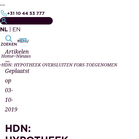
+31 10 44 53 777
MIJN NOTARISDOSSIER
NL
|
EN
MENU
ZOEKEN
Artikelen
Home
Nieuws
—
HDN: HYPOTHEEK OVERSLUITEN FORS TOEGENOMEN
Geplaatst
op
03-
10-
2019
HDN: