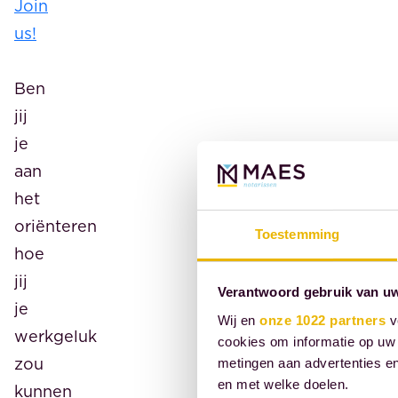
Join
us!
Ben
jij
je
aan
het
oriënteren
Toestemming
hoe
jij
Verantwoord gebruik van u
je
Wij en
onze 1022 partners
v
werkgeluk
cookies om informatie op uw 
zou
metingen aan advertenties en
en met welke doelen.
kunnen