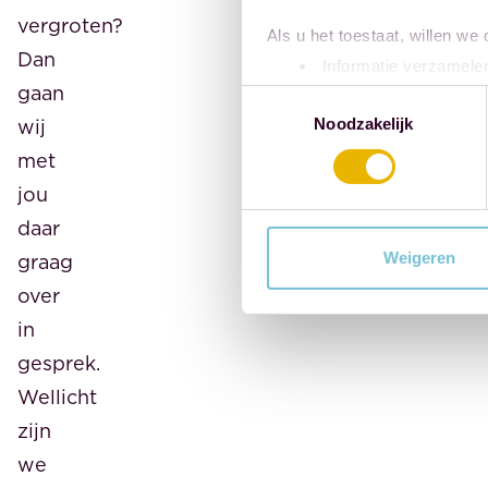
vergroten?
Als u het toestaat, willen we
Dan
Informatie verzamelen
gaan
Uw apparaat identific
Toestemmingsselectie
Lees meer over hoe uw perso
wij
Noodzakelijk
toestemming op elk moment wi
met
jou
We gebruiken cookies om cont
daar
websiteverkeer te analyseren
media, adverteren en analys
Weigeren
graag
verstrekt of die ze hebben v
over
in
gesprek.
Wellicht
zijn
we