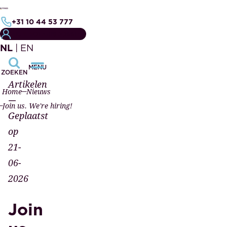
+31 10 44 53 777
MIJN NOTARISDOSSIER
NL
|
EN
MENU
ZOEKEN
Artikelen
Home
Nieuws
—
Join us. We're hiring!
Geplaatst
op
21-
06-
2026
Join