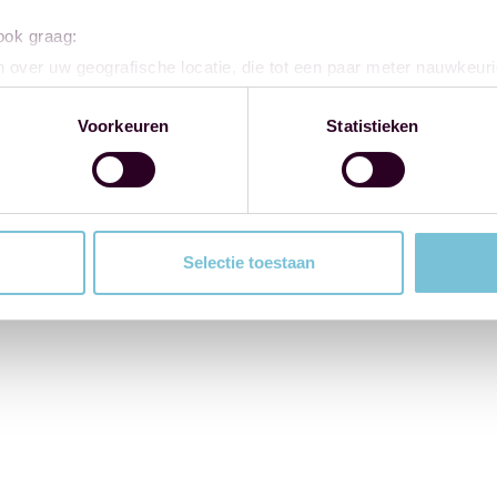
 ook graag:
 over uw geografische locatie, die tot een paar meter nauwkeuri
eren door het actief te scannen op specifieke eigenschappen (fing
onlijke gegevens worden verwerkt en stel uw voorkeuren in he
Voorkeuren
Statistieken
jzigen of intrekken in de Cookieverklaring.
ent en advertenties te personaliseren, om functies voor social
. Ook delen we informatie over uw gebruik van onze site met on
e. Deze partners kunnen deze gegevens combineren met andere i
Selectie toestaan
erzameld op basis van uw gebruik van hun services.