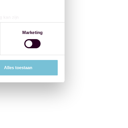
g kan zijn
erprinting)
t
detailgedeelte
in. U kunt uw
Marketing
 media te bieden en om ons
ze partners voor social
nformatie die u aan ze heeft
Alles toestaan