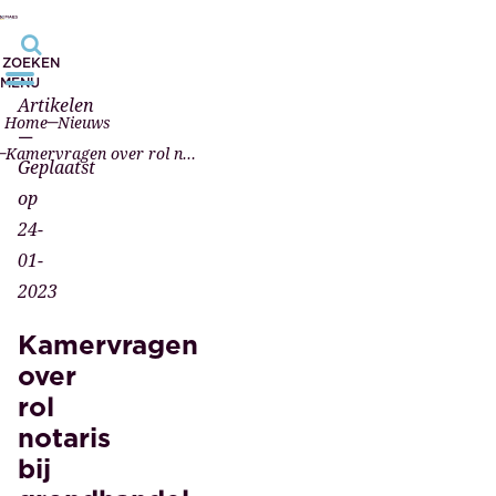
ZOEKEN
MENU
Artikelen
Home
Nieuws
—
Kamervragen over rol notaris bij grondhandel
Geplaatst
op
24-
01-
2023
Kamervragen
over
rol
notaris
bij