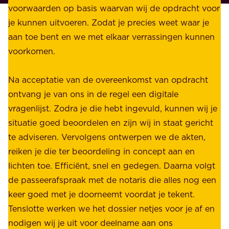
v
voorwaarden op basis waarvan wij de opdracht voor
d
é
je kunnen uitvoeren. Zodat je precies weet waar je
r
.
aan toe bent en we met elkaar verrassingen kunnen
a
voorkomen.
g
W
e
i
Na acceptatie van de overeenkomst van opdracht
n
j
ontvang je van ons in de regel een digitale
v
b
vragenlijst. Zodra je die hebt ingevuld, kunnen wij je
o
i
situatie goed beoordelen en zijn wij in staat gericht
o
e
te adviseren. Vervolgens ontwerpen we de akten,
r
d
reiken je die ter beoordeling in concept aan en
o
e
lichten toe. Efficiënt, snel en gedegen. Daarna volgt
n
n
de passeerafspraak met de notaris die alles nog een
z
r
keer goed met je doorneemt voordat je tekent.
e
u
Tenslotte werken we het dossier netjes voor je af en
s
s
nodigen wij je uit voor deelname aan ons
t