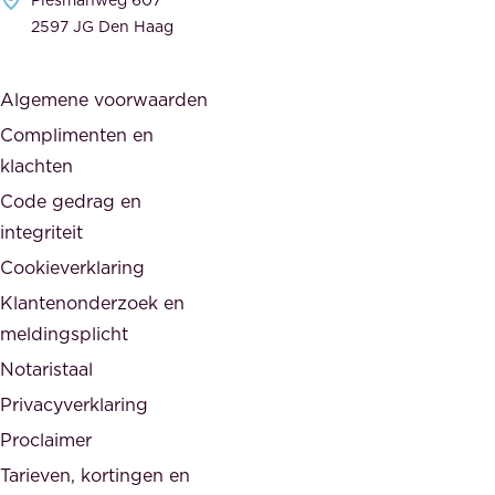
w
e
2597 JG Den Haag
i
r
j
s
Algemene voorwaarden
d
,
Complimenten en
e
d
klachten
n
e
i
Code gedrag en
o
n
integriteit
v
t
Cookieverklaring
e
e
r
Klantenonderzoek en
g
h
meldingsplicht
e
e
Notaristaal
r
i
Privacyverklaring
.
d
Proclaimer
e
Tarieven, kortingen en
n