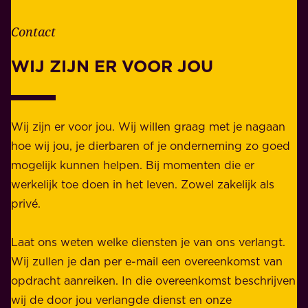
e
d
n
Contact
e
.
l
WIJ ZIJN ER VOOR JOU
Z
i
a
j
k
k
e
Wij zijn er voor jou. Wij willen graag met je nagaan
h
l
hoe wij jou, je dierbaren of je onderneming zo goed
e
i
mogelijk kunnen helpen. Bij momenten die er
i
j
werkelijk toe doen in het leven. Zowel zakelijk als
d
k
privé.
d
e
i
n
Laat ons weten welke diensten je van ons verlangt.
e
p
Wij zullen je dan per e-mail een overeenkomst van
w
r
opdracht aanreiken. In die overeenkomst beschrijven
i
i
wij de door jou verlangde dienst en onze
j