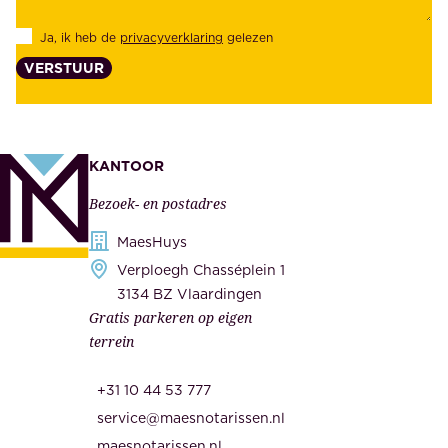
d
l
Ja, ik heb de
privacyverklaring
gelezen
e
a
VERSTUUR
n
n
z
t
e
e
k
n
KANTOOR
e
,
Bezoek- en postadres
r
o
h
MaesHuys
n
e
Verploegh Chasséplein 1
z
i
3134 BZ Vlaardingen
e
Gratis parkeren op eigen
d
m
terrein
.
e
O
d
+31 10 44 53 777
n
e
service@maesnotarissen.nl
b
w
maesnotarissen.nl