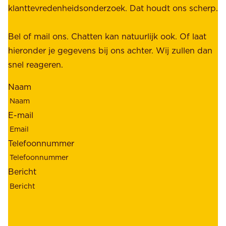
t
klanttevredenheidsonderzoek. Dat houdt ons scherp.
a
,
k
b
Bel of mail ons. Chatten kan natuurlijk ook. Of laat
e
e
hieronder je gegevens bij ons achter. Wij zullen dan
h
t
snel reageren.
o
r
l
Naam
o
d
u
e
E-mail
w
r
b
s
Telefoonnummer
a
;
a
o
Bericht
r
n
h
z
e
e
i
k