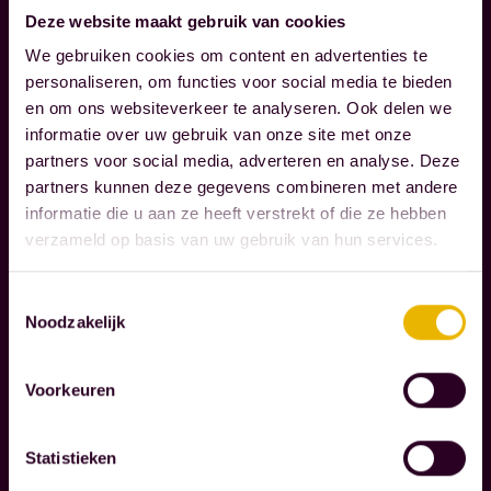
M
Deze website maakt gebruik van cookies
M
We gebruiken cookies om content en advertenties te
A
personaliseren, om functies voor social media te bieden
E
en om ons websiteverkeer te analyseren. Ook delen we
S
informatie over uw gebruik van onze site met onze
N
partners voor social media, adverteren en analyse. Deze
O
partners kunnen deze gegevens combineren met andere
T
informatie die u aan ze heeft verstrekt of die ze hebben
A
verzameld op basis van uw gebruik van hun services.
R
I
S
Toestemmingsselectie
S
Noodzakelijk
E
N
Voorkeuren
W
Statistieken
i