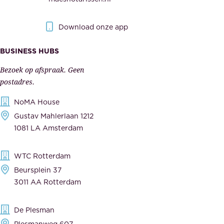
e
e
r
r
Download onze app
i
k
s
BUSINESS HUBS
e
p
r
Bezoek op afspraak. Geen
e
s
postadres.
l
,
NoMA House
i
l
Gustav Mahlerlaan 1212
j
e
1081 LA Amsterdam
k
v
,
e
WTC Rotterdam
t
r
Beursplein 37
o
a
3011 AA Rotterdam
e
n
g
c
De Plesman
e
i
Plesmanweg 607