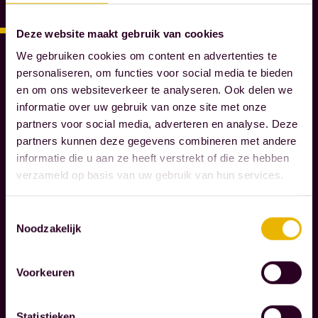
R
O
Deze website maakt gebruik van cookies
M
We gebruiken cookies om content en advertenties te
M
personaliseren, om functies voor social media te bieden
A
en om ons websiteverkeer te analyseren. Ook delen we
E
informatie over uw gebruik van onze site met onze
S
partners voor social media, adverteren en analyse. Deze
N
partners kunnen deze gegevens combineren met andere
O
informatie die u aan ze heeft verstrekt of die ze hebben
T
verzameld op basis van uw gebruik van hun services.
A
R
I
Toestemmingsselectie
Noodzakelijk
S
S
E
Voorkeuren
N
Statistieken