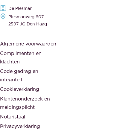
g
c
De Plesman
e
i
Plesmanweg 607
w
e
2597 JG Den Haag
i
r
j
s
Algemene voorwaarden
d
,
Complimenten en
e
d
klachten
n
e
i
Code gedrag en
o
n
integriteit
v
t
Cookieverklaring
e
e
r
Klantenonderzoek en
g
h
meldingsplicht
e
e
Notaristaal
r
i
Privacyverklaring
.
d