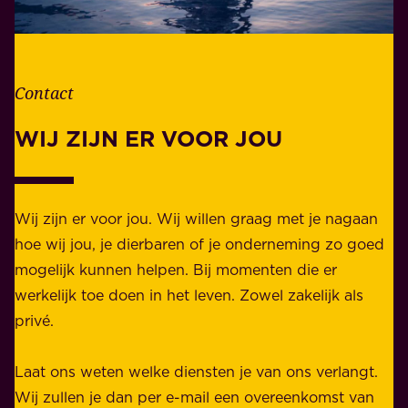
e
o
v
r
e
d
n
Contact
e
.
l
WIJ ZIJN ER VOOR JOU
Z
i
a
j
k
k
e
Wij zijn er voor jou. Wij willen graag met je nagaan
h
l
hoe wij jou, je dierbaren of je onderneming zo goed
e
i
mogelijk kunnen helpen. Bij momenten die er
i
j
werkelijk toe doen in het leven. Zowel zakelijk als
d
k
privé.
d
e
i
n
Laat ons weten welke diensten je van ons verlangt.
e
p
Wij zullen je dan per e-mail een overeenkomst van
w