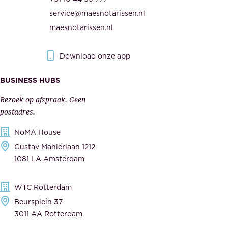
n
e
service@maesnotarissen.nl
b
w
maesnotarissen.nl
e
e
r
r
Download onze app
i
k
s
BUSINESS HUBS
e
p
r
Bezoek op afspraak. Geen
e
s
postadres.
l
,
NoMA House
i
l
Gustav Mahlerlaan 1212
j
e
1081 LA Amsterdam
k
v
,
e
WTC Rotterdam
t
r
Beursplein 37
o
a
3011 AA Rotterdam
e
n