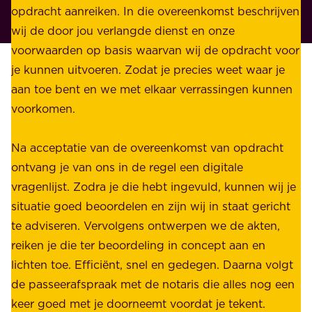
r
opdracht aanreiken. In die overeenkomst beschrijven
i
i
wij de door jou verlangde dienst en onze
j
v
voorwaarden op basis waarvan wij de opdracht voor
d
é
je kunnen uitvoeren. Zodat je precies weet waar je
r
.
aan toe bent en we met elkaar verrassingen kunnen
a
voorkomen.
g
W
e
i
Na acceptatie van de overeenkomst van opdracht
n
j
ontvang je van ons in de regel een digitale
v
b
vragenlijst. Zodra je die hebt ingevuld, kunnen wij je
o
i
situatie goed beoordelen en zijn wij in staat gericht
o
e
te adviseren. Vervolgens ontwerpen we de akten,
r
d
reiken je die ter beoordeling in concept aan en
o
e
lichten toe. Efficiënt, snel en gedegen. Daarna volgt
n
n
de passeerafspraak met de notaris die alles nog een
z
r
keer goed met je doorneemt voordat je tekent.
e