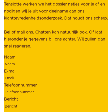
u
Tenslotte werken we het dossier netjes voor je af en
s
s
nodigen wij je uit voor deelname aan ons
t
t
klanttevredenheidsonderzoek. Dat houdt ons scherp.
a
,
k
b
Bel of mail ons. Chatten kan natuurlijk ook. Of laat
e
e
hieronder je gegevens bij ons achter. Wij zullen dan
h
t
snel reageren.
o
r
l
Naam
o
d
u
e
E-mail
w
r
b
s
Telefoonnummer
a
;
a
o
Bericht
r
n
h
z