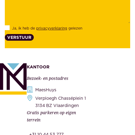
e
e
i
k
d
l
Ja, ik heb de
privacyverklaring
gelezen
e
a
VERSTUUR
n
n
z
t
e
e
k
n
KANTOOR
e
,
Bezoek- en postadres
r
o
h
MaesHuys
n
e
Verploegh Chasséplein 1
z
i
3134 BZ Vlaardingen
e
Gratis parkeren op eigen
d
m
terrein
.
e
O
d
+31 10 44 53 777