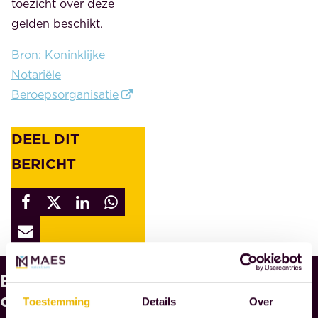
toezicht over deze
gelden beschikt.
Bron: Koninklijke
Notariële
Beroepsorganisatie
DEEL DIT
BERICHT
Bekijk
W
A
ook
Toestemming
Details
Over
A