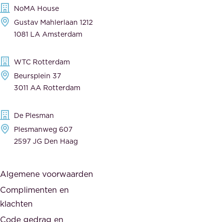
NoMA House
i
l
Gustav Mahlerlaan 1212
j
e
1081 LA Amsterdam
k
v
,
e
WTC Rotterdam
t
r
Beursplein 37
o
a
3011 AA Rotterdam
e
n
g
c
De Plesman
e
i
Plesmanweg 607
w
e
2597 JG Den Haag
i
r
j
s
Algemene voorwaarden
d
,
Complimenten en
e
d
klachten
n
e
i
Code gedrag en
o