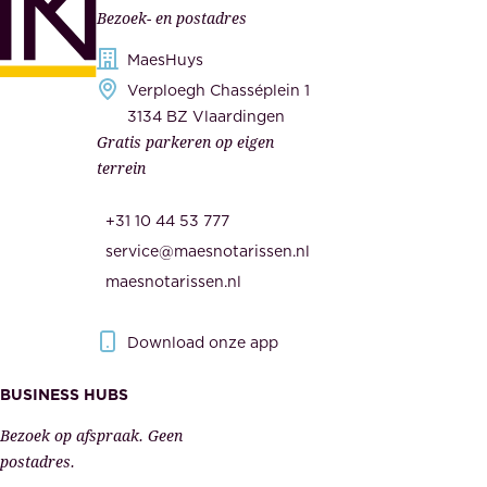
Bezoek- en postadres
r
o
h
MaesHuys
n
e
Verploegh Chasséplein 1
z
i
3134 BZ Vlaardingen
e
Gratis parkeren op eigen
d
m
terrein
.
e
O
d
+31 10 44 53 777
n
e
service@maesnotarissen.nl
b
w
maesnotarissen.nl
e
e
r
r
Download onze app
i
k
s
BUSINESS HUBS
e
p
r
Bezoek op afspraak. Geen
e
s
postadres.
l
,