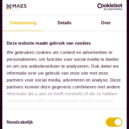
A
R
I
Toestemming
Details
Over
S
S
E
Deze website maakt gebruik van cookies
N
We gebruiken cookies om content en advertenties te
personaliseren, om functies voor social media te bieden
W
en om ons websiteverkeer te analyseren. Ook delen we
i
informatie over uw gebruik van onze site met onze
j
partners voor social media, adverteren en analyse. Deze
b
partners kunnen deze gegevens combineren met andere
informatie die u aan ze heeft verstrekt of die ze hebben
e
verzameld op basis van uw gebruik van hun services.
g
Lees verder
e
Toestemmingsselectie
l
Noodzakelijk
M
e