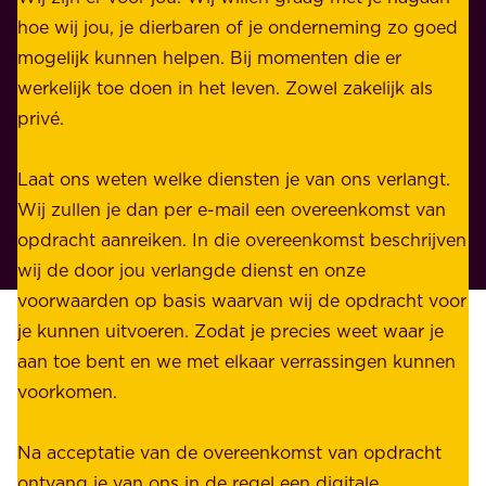
l
hoe wij jou, je dierbaren of je onderneming zo goed
e
i
mogelijk kunnen helpen. Bij momenten die er
i
j
werkelijk toe doen in het leven. Zowel zakelijk als
d
k
privé.
d
e
i
n
Laat ons weten welke diensten je van ons verlangt.
e
p
Wij zullen je dan per e-mail een overeenkomst van
w
r
opdracht aanreiken. In die overeenkomst beschrijven
i
i
wij de door jou verlangde dienst en onze
j
v
voorwaarden op basis waarvan wij de opdracht voor
d
é
je kunnen uitvoeren. Zodat je precies weet waar je
r
.
aan toe bent en we met elkaar verrassingen kunnen
a
voorkomen.
g
W
e
i
Na acceptatie van de overeenkomst van opdracht
n
j
ontvang je van ons in de regel een digitale
v