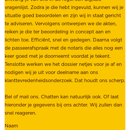
b
vragenlijst. Zodra je die hebt ingevuld, kunnen wij je
o
i
situatie goed beoordelen en zijn wij in staat gericht
o
e
te adviseren. Vervolgens ontwerpen we de akten,
r
d
reiken je die ter beoordeling in concept aan en
o
e
lichten toe. Efficiënt, snel en gedegen. Daarna volgt
n
n
de passeerafspraak met de notaris die alles nog een
z
r
keer goed met je doorneemt voordat je tekent.
e
u
Tenslotte werken we het dossier netjes voor je af en
s
s
nodigen wij je uit voor deelname aan ons
t
t
klanttevredenheidsonderzoek. Dat houdt ons scherp.
a
,
k
b
Bel of mail ons. Chatten kan natuurlijk ook. Of laat
e
e
hieronder je gegevens bij ons achter. Wij zullen dan
h
t
snel reageren.
o
r
l
Naam
o
d