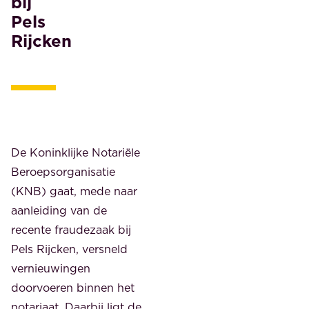
bij
Pels
Rijcken
De Koninklijke Notariële
Beroepsorganisatie
(KNB) gaat, mede naar
aanleiding van de
recente fraudezaak bij
Pels Rijcken, versneld
vernieuwingen
doorvoeren binnen het
notariaat. Daarbij ligt de