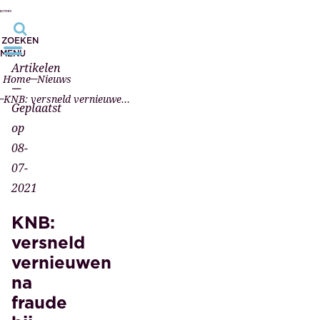
ZOEKEN
MENU
Artikelen
Home
Nieuws
—
KNB: versneld vernieuwen na fraude bij Pels Rijcken
Geplaatst
op
08-
07-
2021
KNB:
versneld
vernieuwen
na
fraude