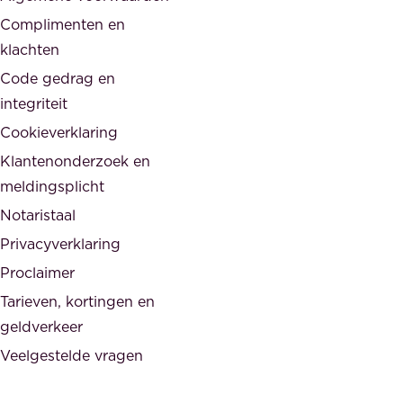
d
,
Complimenten en
e
d
klachten
n
e
i
Code gedrag en
o
n
integriteit
v
t
Cookieverklaring
e
e
r
Klantenonderzoek en
g
h
meldingsplicht
e
e
Notaristaal
r
i
Privacyverklaring
.
d
Proclaimer
e
Tarieven, kortingen en
n
geldverkeer
Veelgestelde vragen
d
e