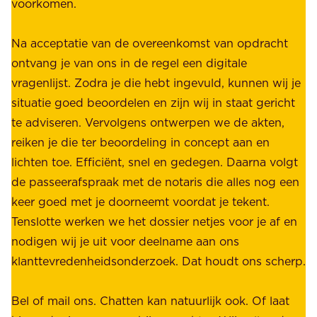
voorkomen.
g
W
e
i
Na acceptatie van de overeenkomst van opdracht
n
j
ontvang je van ons in de regel een digitale
v
b
vragenlijst. Zodra je die hebt ingevuld, kunnen wij je
o
i
situatie goed beoordelen en zijn wij in staat gericht
o
e
te adviseren. Vervolgens ontwerpen we de akten,
r
d
reiken je die ter beoordeling in concept aan en
o
e
lichten toe. Efficiënt, snel en gedegen. Daarna volgt
n
n
de passeerafspraak met de notaris die alles nog een
z
r
keer goed met je doorneemt voordat je tekent.
e
u
Tenslotte werken we het dossier netjes voor je af en
s
s
nodigen wij je uit voor deelname aan ons
t
t
klanttevredenheidsonderzoek. Dat houdt ons scherp.
a
,
k
b
Bel of mail ons. Chatten kan natuurlijk ook. Of laat
e