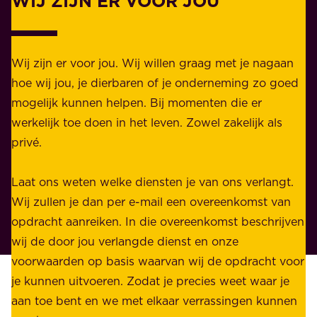
WIJ ZIJN ER VOOR JOU
Z
i
a
j
k
k
e
Wij zijn er voor jou. Wij willen graag met je nagaan
h
l
hoe wij jou, je dierbaren of je onderneming zo goed
e
i
mogelijk kunnen helpen. Bij momenten die er
i
j
werkelijk toe doen in het leven. Zowel zakelijk als
d
k
privé.
d
e
i
n
Laat ons weten welke diensten je van ons verlangt.
e
p
Wij zullen je dan per e-mail een overeenkomst van
w
r
opdracht aanreiken. In die overeenkomst beschrijven
i
i
wij de door jou verlangde dienst en onze
j
v
voorwaarden op basis waarvan wij de opdracht voor
d
é
je kunnen uitvoeren. Zodat je precies weet waar je
r
.
aan toe bent en we met elkaar verrassingen kunnen
a