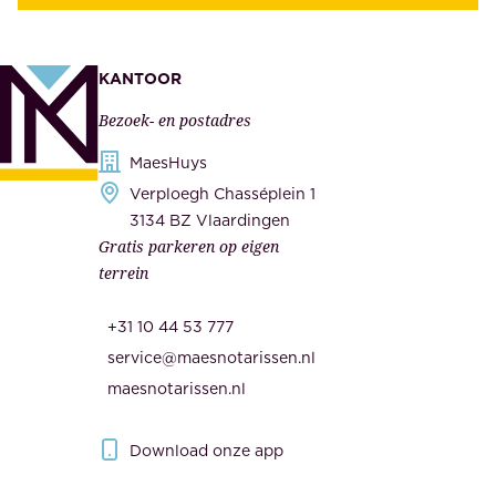
z
t
e
e
k
n
KANTOOR
e
,
Bezoek- en postadres
r
o
h
MaesHuys
n
e
Verploegh Chasséplein 1
z
i
3134 BZ Vlaardingen
e
Gratis parkeren op eigen
d
m
terrein
.
e
O
d
+31 10 44 53 777
n
e
service@maesnotarissen.nl
b
w
maesnotarissen.nl
e
e
r
r
Download onze app
i
k