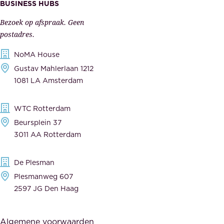
s
BUSINESS HUBS
e
p
r
Bezoek op afspraak. Geen
e
s
postadres.
l
,
NoMA House
i
l
Gustav Mahlerlaan 1212
j
e
1081 LA Amsterdam
k
v
,
e
WTC Rotterdam
t
r
Beursplein 37
o
a
3011 AA Rotterdam
e
n
g
c
De Plesman
e
i
Plesmanweg 607
w
e
2597 JG Den Haag
i
r
j
s
Algemene voorwaarden