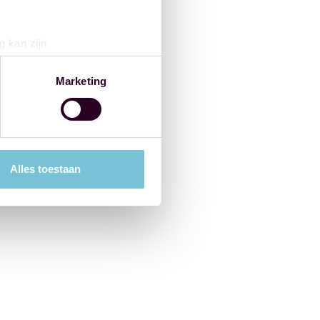
g kan zijn
erprinting)
t
detailgedeelte
in. U kunt uw
Marketing
 media te bieden en om ons
ze partners voor social
nformatie die u aan ze heeft
Alles toestaan