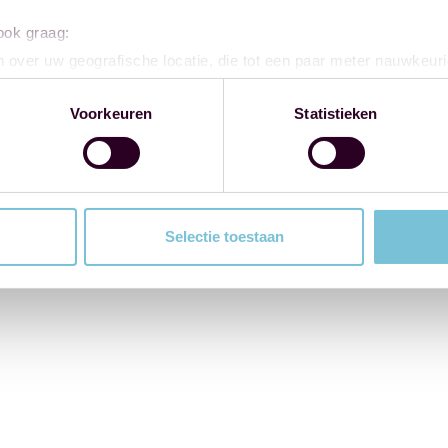
 ook graag:
 over uw geografische locatie, die tot een paar meter nauwkeuri
eren door het actief te scannen op specifieke eigenschappen (fing
onlijke gegevens worden verwerkt en stel uw voorkeuren in he
Voorkeuren
Statistieken
jzigen of intrekken in de Cookieverklaring.
ent en advertenties te personaliseren, om functies voor social
. Ook delen we informatie over uw gebruik van onze site met on
e. Deze partners kunnen deze gegevens combineren met andere i
Selectie toestaan
erzameld op basis van uw gebruik van hun services.