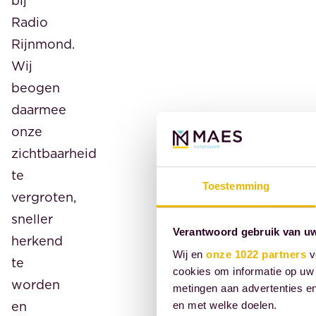
bij
Radio
Rijnmond.
Wij
beogen
daarmee
onze
zichtbaarheid
te
Toestemming
vergroten,
sneller
Verantwoord gebruik van u
herkend
Wij en
onze 1022 partners
v
te
cookies om informatie op uw 
worden
metingen aan advertenties en
en
en met welke doelen.