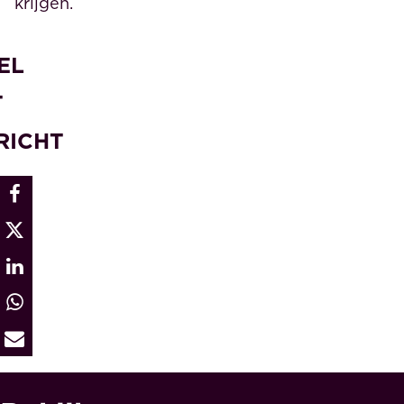
krijgen.
EL
T
RICHT