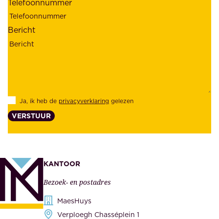
Telefoonnummer
a
;
a
o
Bericht
r
n
h
z
e
e
i
k
d
l
Ja, ik heb de
privacyverklaring
gelezen
e
a
VERSTUUR
n
n
z
t
e
e
k
n
KANTOOR
e
,
Bezoek- en postadres
r
o
h
MaesHuys
n
e
Verploegh Chasséplein 1
z