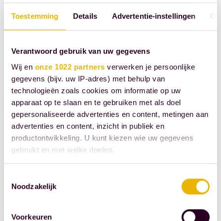
Beroepsorganisatie
Toestemming
Details
Advertentie-instellingen
Ov
(KNB). Volgens de
toezichthouder biedt dit
Verantwoord gebruik van uw gegevens
een stevige basis om het
toezicht relevanter en
Wij en
onze 1022 partners
verwerken je persoonlijke
gegevens (bijv. uw IP-adres) met behulp van
impactvoller te maken
technologieën zoals cookies om informatie op uw
voor de onder toezicht
apparaat op te slaan en te gebruiken met als doel
staande beroepsgroepen.
gepersonaliseerde advertenties en content, metingen aan
advertenties en content, inzicht in publiek en
Bron: Koninklijke
productontwikkeling. U kunt kiezen wie uw gegevens
Notariële
gebruikt en met welke doelen.
Beroepsorganisatie
Als u het toestaat, willen we ook graag:
Toestemmingsselectie
Noodzakelijk
DEEL DIT BERICHT
Informatie verzamelen over uw geografische
locatie, die tot een paar meter nauwkeurig kan zijn
Uw apparaat identificeren door het actief te
Voorkeuren