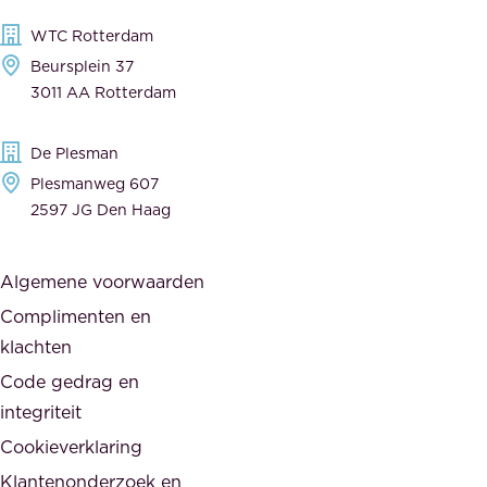
,
e
WTC Rotterdam
t
r
Beursplein 37
o
a
3011 AA Rotterdam
e
n
g
c
De Plesman
e
i
Plesmanweg 607
w
e
2597 JG Den Haag
i
r
j
s
Algemene voorwaarden
d
,
Complimenten en
e
d
klachten
n
e
i
Code gedrag en
o
n
integriteit
v
t
Cookieverklaring
e
e
r
Klantenonderzoek en