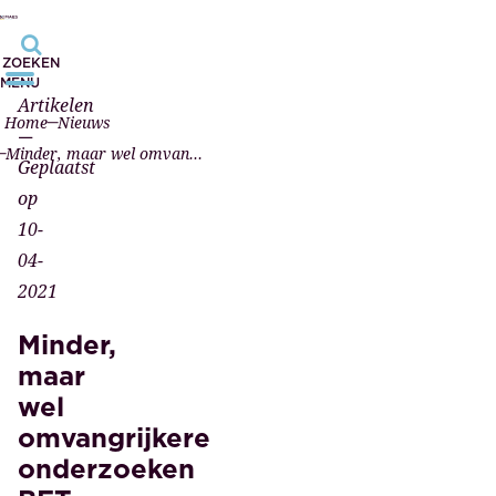
ZOEKEN
MENU
Artikelen
Home
Nieuws
—
Minder, maar wel omvangrijkere onderzoeken BFT bij notariaat
Geplaatst
op
10-
04-
2021
Minder,
maar
wel
omvangrijkere
onderzoeken