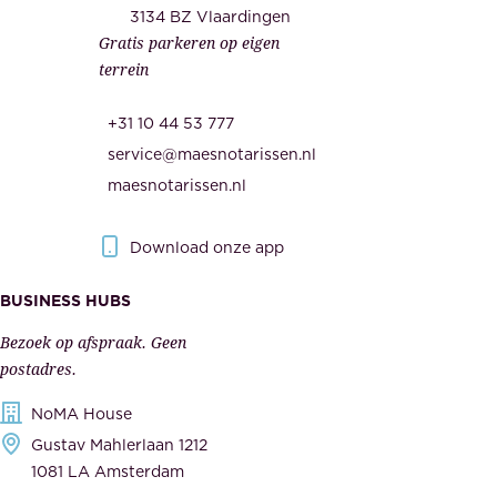
i
3134 BZ Vlaardingen
e
Gratis parkeren op eigen
d
m
terrein
.
e
O
d
+31 10 44 53 777
n
e
service@maesnotarissen.nl
b
w
maesnotarissen.nl
e
e
r
r
Download onze app
i
k
s
BUSINESS HUBS
e
p
r
Bezoek op afspraak. Geen
e
s
postadres.
l
,
NoMA House
i
l
Gustav Mahlerlaan 1212
j
e
1081 LA Amsterdam
k
v