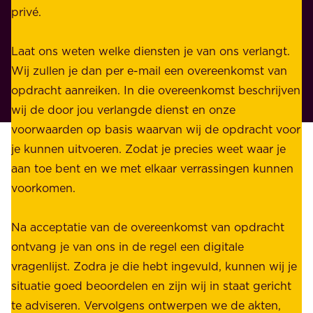
k
privé.
d
e
i
n
Laat ons weten welke diensten je van ons verlangt.
e
p
Wij zullen je dan per e-mail een overeenkomst van
w
r
opdracht aanreiken. In die overeenkomst beschrijven
i
i
wij de door jou verlangde dienst en onze
j
v
voorwaarden op basis waarvan wij de opdracht voor
d
é
je kunnen uitvoeren. Zodat je precies weet waar je
r
.
aan toe bent en we met elkaar verrassingen kunnen
a
voorkomen.
g
W
e
i
Na acceptatie van de overeenkomst van opdracht
n
j
ontvang je van ons in de regel een digitale
v
b
vragenlijst. Zodra je die hebt ingevuld, kunnen wij je
o
i
situatie goed beoordelen en zijn wij in staat gericht
o
e
te adviseren. Vervolgens ontwerpen we de akten,
r