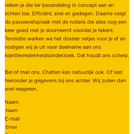
d
reiken je die ter beoordeling in concept aan en
o
e
lichten toe. Efficiënt, snel en gedegen. Daarna volgt
n
n
de passeerafspraak met de notaris die alles nog een
z
r
keer goed met je doorneemt voordat je tekent.
e
u
Tenslotte werken we het dossier netjes voor je af en
s
s
nodigen wij je uit voor deelname aan ons
t
t
klanttevredenheidsonderzoek. Dat houdt ons scherp.
a
,
k
b
Bel of mail ons. Chatten kan natuurlijk ook. Of laat
e
e
hieronder je gegevens bij ons achter. Wij zullen dan
h
t
snel reageren.
o
r
l
Naam
o
d
u
e
E-mail
w
r
b
s