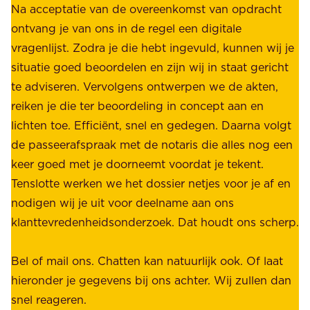
i
Na acceptatie van de overeenkomst van opdracht
n
j
ontvang je van ons in de regel een digitale
v
b
vragenlijst. Zodra je die hebt ingevuld, kunnen wij je
o
i
situatie goed beoordelen en zijn wij in staat gericht
o
e
te adviseren. Vervolgens ontwerpen we de akten,
r
d
reiken je die ter beoordeling in concept aan en
o
e
lichten toe. Efficiënt, snel en gedegen. Daarna volgt
n
n
de passeerafspraak met de notaris die alles nog een
z
r
keer goed met je doorneemt voordat je tekent.
e
u
Tenslotte werken we het dossier netjes voor je af en
s
s
nodigen wij je uit voor deelname aan ons
t
t
klanttevredenheidsonderzoek. Dat houdt ons scherp.
a
,
k
b
Bel of mail ons. Chatten kan natuurlijk ook. Of laat
e
e
hieronder je gegevens bij ons achter. Wij zullen dan
h
t
snel reageren.
o