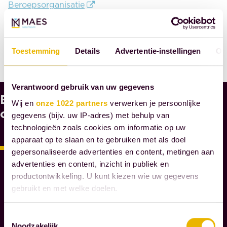
Beroepsorganisatie
DEEL DIT BERICHT
Toestemming
Details
Advertentie-instellingen
Ov
Verantwoord gebruik van uw gegevens
Bekijk
W
Wij en
onze 1022 partners
verwerken je persoonlijke
A
ook
gegevens (bijv. uw IP-adres) met behulp van
A
technologieën zoals cookies om informatie op uw
R
apparaat op te slaan en te gebruiken met als doel
O
gepersonaliseerde advertenties en content, metingen aan
M
advertenties en content, inzicht in publiek en
M
productontwikkeling. U kunt kiezen wie uw gegevens
A
gebruikt en met welke doelen.
E
S
Als u het toestaat, willen we ook graag:
Toestemmingsselectie
N
Noodzakelijk
Informatie verzamelen over uw geografische