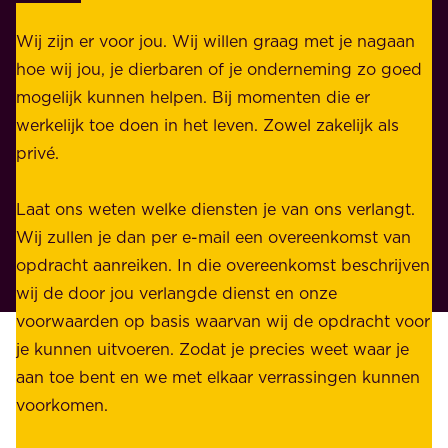
k
k
e
Wij zijn er voor jou. Wij willen graag met je nagaan
h
l
hoe wij jou, je dierbaren of je onderneming zo goed
e
i
mogelijk kunnen helpen. Bij momenten die er
i
j
werkelijk toe doen in het leven. Zowel zakelijk als
d
k
privé.
d
e
i
n
Laat ons weten welke diensten je van ons verlangt.
e
p
Wij zullen je dan per e-mail een overeenkomst van
w
r
opdracht aanreiken. In die overeenkomst beschrijven
i
i
wij de door jou verlangde dienst en onze
j
v
voorwaarden op basis waarvan wij de opdracht voor
d
é
je kunnen uitvoeren. Zodat je precies weet waar je
r
.
aan toe bent en we met elkaar verrassingen kunnen
a
voorkomen.
g
W
e