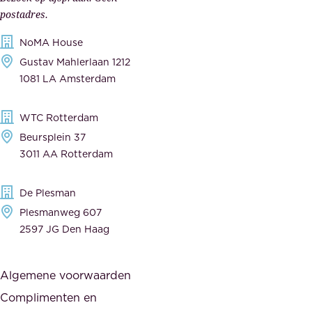
e
s
postadres.
l
,
NoMA House
i
l
Gustav Mahlerlaan 1212
j
e
1081 LA Amsterdam
k
v
,
e
WTC Rotterdam
t
r
Beursplein 37
o
a
3011 AA Rotterdam
e
n
g
c
De Plesman
e
i
Plesmanweg 607
w
e
2597 JG Den Haag
i
r
j
s
Algemene voorwaarden
d
,
Complimenten en
e
d