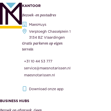
k
n
KANTOOR
e
,
Bezoek- en postadres
r
o
h
MaesHuys
n
e
Verploegh Chasséplein 1
z
i
3134 BZ Vlaardingen
e
Gratis parkeren op eigen
d
m
terrein
.
e
O
d
+31 10 44 53 777
n
e
service@maesnotarissen.nl
b
w
maesnotarissen.nl
e
e
r
r
Download onze app
i
k
s
BUSINESS HUBS
e
p
r
Bezoek op afspraak. Geen