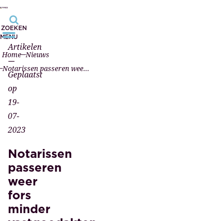
ZOEKEN
MENU
Artikelen
Home
Nieuws
—
Notarissen passeren weer fors minder vastgoedakten
Geplaatst
op
19-
07-
2023
Notarissen
passeren
weer
fors
minder