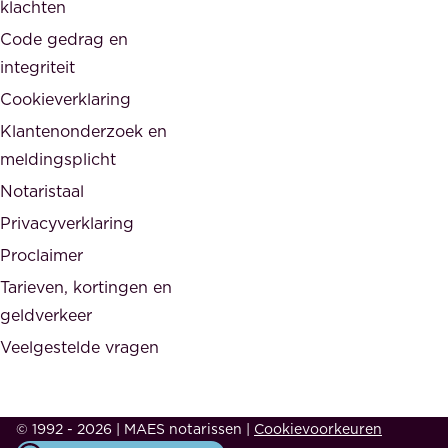
klachten
n
e
i
Code gedrag en
o
n
integriteit
v
t
Cookieverklaring
e
e
r
Klantenonderzoek en
g
h
meldingsplicht
e
e
Notaristaal
r
i
Privacyverklaring
.
d
Proclaimer
e
Tarieven, kortingen en
n
geldverkeer
Veelgestelde vragen
d
e
s
© 1992 - 2026 | MAES notarissen
|
Cookievoorkeuren
a