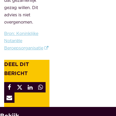
dat gezamenlijk
gezag willen. Dit
advies is niet
overgenomen.
Bron: Koninklijke
Notariële
Beroepsorganisatie
DEEL DIT
BERICHT
Bekijk
W