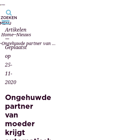
ZOEKEN
MENU
Artikelen
Home
Nieuws
—
Ongehuwde partner van moeder krijgt automatisch gezag
Geplaatst
op
25-
11-
2020
Ongehuwde
partner
van
moeder
krijgt