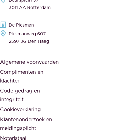
o
a
3011 AA Rotterdam
e
n
g
c
De Plesman
e
i
Plesmanweg 607
w
e
2597 JG Den Haag
i
r
j
s
Algemene voorwaarden
d
,
Complimenten en
e
d
klachten
n
e
i
Code gedrag en
o
n
integriteit
v
t
Cookieverklaring
e
e
r
Klantenonderzoek en
g
h
meldingsplicht
e
e
Notaristaal