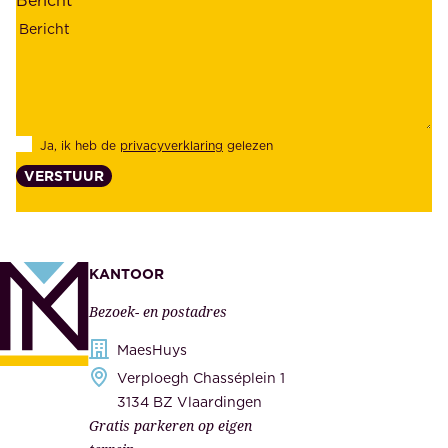
r
n
h
z
e
e
i
k
d
l
Ja, ik heb de
privacyverklaring
gelezen
e
a
VERSTUUR
n
n
z
t
e
e
k
n
KANTOOR
e
,
Bezoek- en postadres
r
o
h
MaesHuys
n
e
Verploegh Chasséplein 1
z
i
3134 BZ Vlaardingen
e
Gratis parkeren op eigen
d
m