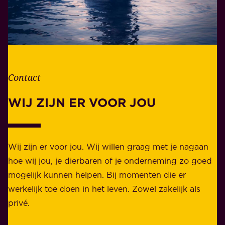
t
w
l
o
e
o
v
r
e
d
n
Contact
e
.
l
WIJ ZIJN ER VOOR JOU
Z
i
a
j
k
k
e
Wij zijn er voor jou. Wij willen graag met je nagaan
h
l
hoe wij jou, je dierbaren of je onderneming zo goed
e
i
mogelijk kunnen helpen. Bij momenten die er
i
j
werkelijk toe doen in het leven. Zowel zakelijk als
d
k
privé.
d
e
i