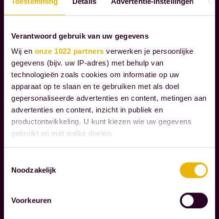
Toestemming
Details
Advertentie-instellingen
Ov
A
n
P
z
P
e
Verantwoord gebruik van uw gegevens
E
k
L
Wij en
onze 1022 partners
verwerken je persoonlijke
l
I
gegevens (bijv. uw IP-adres) met behulp van
a
J
technologieën zoals cookies om informatie op uw
K
n
apparaat op te slaan en te gebruiken met als doel
V
gepersonaliseerde advertenties en content, metingen aan
t
E
advertenties en content, inzicht in publiek en
e
R
productontwikkeling. U kunt kiezen wie uw gegevens
n
A
gebruikt en met welke doelen.
b
N
i
T
Als u het toestaat, willen we ook graag:
Toestemmingsselectie
W
j
Noodzakelijk
Informatie verzamelen over uw geografische
O
d
locatie, die tot een paar meter nauwkeurig kan zijn
O
Uw apparaat identificeren door het actief te
e
Voorkeuren
R
scannen op specifieke eigenschappen (fingerprinting)
m
D