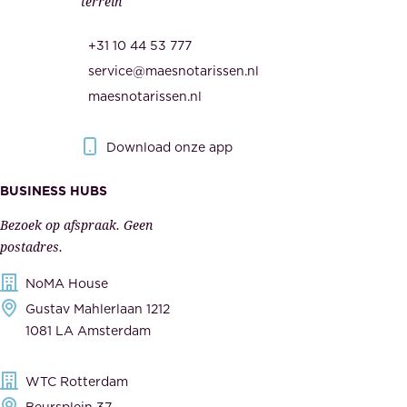
terrein
.
e
O
d
+31 10 44 53 777
n
e
service@maesnotarissen.nl
b
w
maesnotarissen.nl
e
e
r
r
Download onze app
i
k
s
BUSINESS HUBS
e
p
r
Bezoek op afspraak. Geen
e
s
postadres.
l
,
NoMA House
i
l
Gustav Mahlerlaan 1212
j
e
1081 LA Amsterdam
k
v
,
e
WTC Rotterdam
t
r
Beursplein 37