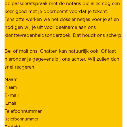
n
de passeerafspraak met de notaris die alles nog een
z
r
keer goed met je doorneemt voordat je tekent.
e
u
Tenslotte werken we het dossier netjes voor je af en
s
s
nodigen wij je uit voor deelname aan ons
t
t
klanttevredenheidsonderzoek. Dat houdt ons scherp.
a
,
k
b
Bel of mail ons. Chatten kan natuurlijk ook. Of laat
e
e
hieronder je gegevens bij ons achter. Wij zullen dan
h
t
snel reageren.
o
r
l
Naam
o
d
u
e
E-mail
w
r
b
s
Telefoonnummer
a
;
a
o
Bericht