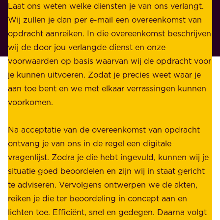
n
Laat ons weten welke diensten je van ons verlangt.
e
p
Wij zullen je dan per e-mail een overeenkomst van
w
r
opdracht aanreiken. In die overeenkomst beschrijven
i
i
wij de door jou verlangde dienst en onze
j
v
voorwaarden op basis waarvan wij de opdracht voor
d
é
je kunnen uitvoeren. Zodat je precies weet waar je
r
.
aan toe bent en we met elkaar verrassingen kunnen
a
voorkomen.
g
W
e
i
Na acceptatie van de overeenkomst van opdracht
n
j
ontvang je van ons in de regel een digitale
v
b
vragenlijst. Zodra je die hebt ingevuld, kunnen wij je
o
i
situatie goed beoordelen en zijn wij in staat gericht
o
e
te adviseren. Vervolgens ontwerpen we de akten,
r
d
reiken je die ter beoordeling in concept aan en
o
e
lichten toe. Efficiënt, snel en gedegen. Daarna volgt
n