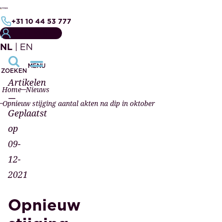
+31 10 44 53 777
KLANTPORTAAL
NL
|
EN
MENU
ZOEKEN
Artikelen
Home
Nieuws
—
Opnieuw stijging aantal akten na dip in oktober
Geplaatst
op
09-
12-
2021
Opnieuw