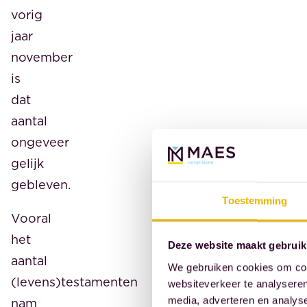
vorig
jaar
november
is
dat
aantal
ongeveer
gelijk
gebleven.
Toestemming
Vooral
het
Deze website maakt gebruik
aantal
We gebruiken cookies om cont
(levens)testamenten
websiteverkeer te analyseren
media, adverteren en analys
nam