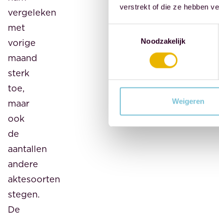
verstrekt of die ze hebben v
vergeleken
met
Toestemmingsselectie
vorige
Noodzakelijk
maand
sterk
toe,
Weigeren
maar
ook
de
aantallen
andere
aktesoorten
stegen.
De