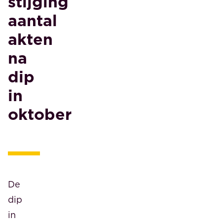
stijging
aantal
akten
na
dip
in
oktober
De
dip
in