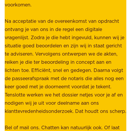
voorkomen.
g
W
e
i
Na acceptatie van de overeenkomst van opdracht
n
j
ontvang je van ons in de regel een digitale
v
b
vragenlijst. Zodra je die hebt ingevuld, kunnen wij je
o
i
situatie goed beoordelen en zijn wij in staat gericht
o
e
te adviseren. Vervolgens ontwerpen we de akten,
r
d
reiken je die ter beoordeling in concept aan en
o
e
lichten toe. Efficiënt, snel en gedegen. Daarna volgt
n
n
de passeerafspraak met de notaris die alles nog een
z
r
keer goed met je doorneemt voordat je tekent.
e
u
Tenslotte werken we het dossier netjes voor je af en
s
s
nodigen wij je uit voor deelname aan ons
t
t
klanttevredenheidsonderzoek. Dat houdt ons scherp.
a
,
k
b
Bel of mail ons. Chatten kan natuurlijk ook. Of laat
e