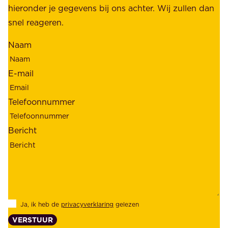
e
hieronder je gegevens bij ons achter. Wij zullen dan
h
t
snel reageren.
o
r
l
Naam
o
d
u
e
E-mail
w
r
b
s
Telefoonnummer
a
;
a
o
Bericht
r
n
h
z
e
e
i
k
d
l
Ja, ik heb de
privacyverklaring
gelezen
e
a
VERSTUUR
n
n