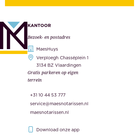
z
t
e
e
k
n
KANTOOR
e
,
Bezoek- en postadres
r
o
h
MaesHuys
n
e
Verploegh Chasséplein 1
z
i
3134 BZ Vlaardingen
e
Gratis parkeren op eigen
d
m
terrein
.
e
O
d
+31 10 44 53 777
n
e
service@maesnotarissen.nl
b
w
maesnotarissen.nl
e
e
r
r
Download onze app
i
k