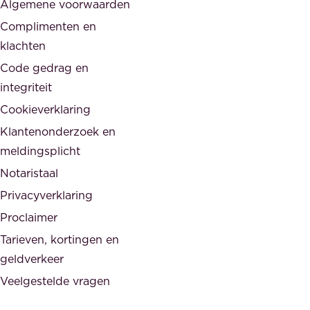
Algemene voorwaarden
d
,
Complimenten en
e
d
klachten
n
e
i
Code gedrag en
o
n
integriteit
v
t
Cookieverklaring
e
e
r
Klantenonderzoek en
g
h
meldingsplicht
e
e
Notaristaal
r
i
Privacyverklaring
.
d
Proclaimer
e
Tarieven, kortingen en
n
geldverkeer
Veelgestelde vragen
d
e