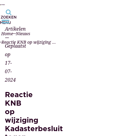
ZOEKEN
MENU
Artikelen
Home
Nieuws
—
Reactie KNB op wijziging Kadasterbesluit tegen misbruik persoonsgegevens
Geplaatst
op
17-
07-
2024
Reactie
KNB
op
wijziging
Kadasterbesluit