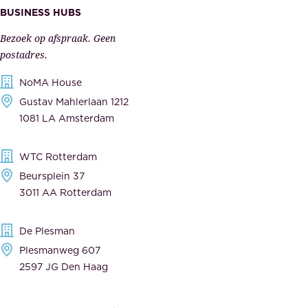
s
BUSINESS HUBS
e
p
r
Bezoek op afspraak. Geen
e
s
postadres.
l
,
NoMA House
i
l
Gustav Mahlerlaan 1212
j
e
1081 LA Amsterdam
k
v
,
e
WTC Rotterdam
t
r
Beursplein 37
o
a
3011 AA Rotterdam
e
n
g
c
De Plesman
e
i
Plesmanweg 607
w
e
2597 JG Den Haag
i
r
j
s