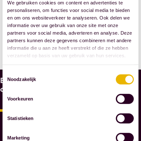
We gebruiken cookies om content en advertenties te
personaliseren, om functies voor social media te bieden
DEEL DIT
en om ons websiteverkeer te analyseren. Ook delen we
informatie over uw gebruik van onze site met onze
BERICHT
partners voor social media, adverteren en analyse. Deze
partners kunnen deze gegevens combineren met andere
informatie die u aan ze heeft verstrekt of die ze hebben
verzameld op basis van uw gebruik van hun services.
Toestemmingsselectie
Bekijk
W
Noodzakelijk
A
ook
A
Voorkeuren
R
O
M
Statistieken
M
A
Marketing
E