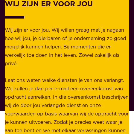
WIJ ZIJN ER VOOR JOU
Z
i
a
j
k
k
e
Wij zijn er voor jou. Wij willen graag met je nagaan
h
l
hoe wij jou, je dierbaren of je onderneming zo goed
e
i
mogelijk kunnen helpen. Bij momenten die er
i
j
werkelijk toe doen in het leven. Zowel zakelijk als
d
k
privé.
d
e
i
n
Laat ons weten welke diensten je van ons verlangt.
e
p
Wij zullen je dan per e-mail een overeenkomst van
w
r
opdracht aanreiken. In die overeenkomst beschrijven
i
i
wij de door jou verlangde dienst en onze
j
v
voorwaarden op basis waarvan wij de opdracht voor
d
é
je kunnen uitvoeren. Zodat je precies weet waar je
r
.
aan toe bent en we met elkaar verrassingen kunnen
a