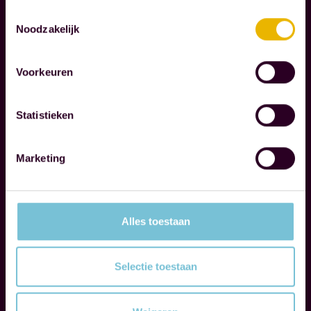
A
E
Toestemmingsselectie
Noodzakelijk
S
N
O
Voorkeuren
T
A
R
Statistieken
I
S
Marketing
S
E
N
Alles toestaan
W
i
Selectie toestaan
j
b