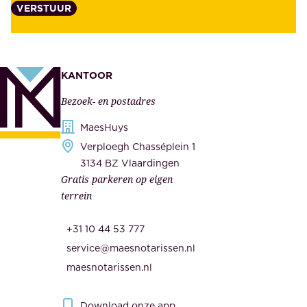
VERSTUUR
n
n
z
t
e
e
k
n
KANTOOR
e
,
Bezoek- en postadres
r
o
h
MaesHuys
n
e
Verploegh Chasséplein 1
z
i
3134 BZ Vlaardingen
e
Gratis parkeren op eigen
d
m
terrein
.
e
O
d
+31 10 44 53 777
n
e
service@maesnotarissen.nl
b
w
maesnotarissen.nl
e
e
r
r
Download onze app