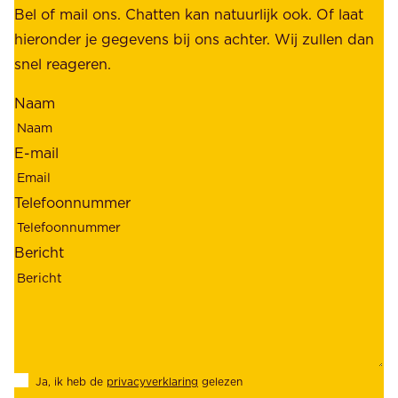
b
Bel of mail ons. Chatten kan natuurlijk ook. Of laat
e
e
hieronder je gegevens bij ons achter. Wij zullen dan
h
t
snel reageren.
o
r
l
Naam
o
d
u
e
E-mail
w
r
b
s
Telefoonnummer
a
;
a
o
Bericht
r
n
h
z
e
e
i
k
d
l
Ja, ik heb de
privacyverklaring
gelezen
e
a