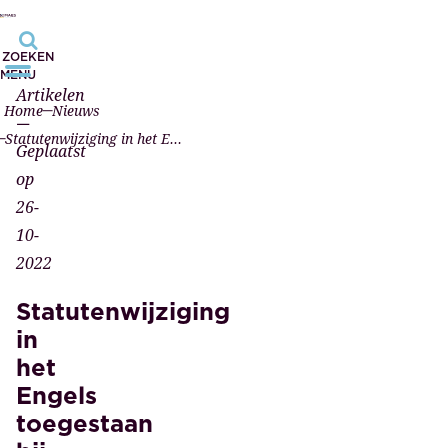
ZOEKEN
MENU
Artikelen
Home
Nieuws
—
Statutenwijziging in het Engels toegestaan bij digitaal opgerichte bv
Geplaatst
op
26-
10-
2022
Statutenwijziging
in
het
Engels
toegestaan