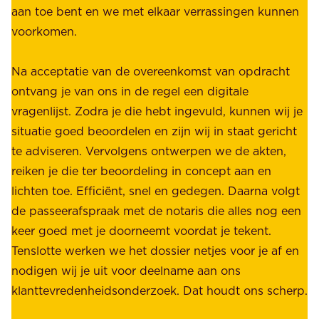
.
aan toe bent en we met elkaar verrassingen kunnen
a
voorkomen.
g
W
e
i
Na acceptatie van de overeenkomst van opdracht
n
j
ontvang je van ons in de regel een digitale
v
b
vragenlijst. Zodra je die hebt ingevuld, kunnen wij je
o
i
situatie goed beoordelen en zijn wij in staat gericht
o
e
te adviseren. Vervolgens ontwerpen we de akten,
r
d
reiken je die ter beoordeling in concept aan en
o
e
lichten toe. Efficiënt, snel en gedegen. Daarna volgt
n
n
de passeerafspraak met de notaris die alles nog een
z
r
keer goed met je doorneemt voordat je tekent.
e
u
Tenslotte werken we het dossier netjes voor je af en
s
s
nodigen wij je uit voor deelname aan ons
t
t
klanttevredenheidsonderzoek. Dat houdt ons scherp.
a
,
k