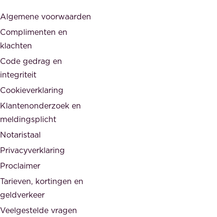
j
s
Algemene voorwaarden
d
,
Complimenten en
e
d
klachten
n
e
i
Code gedrag en
o
n
integriteit
v
t
Cookieverklaring
e
e
r
Klantenonderzoek en
g
h
meldingsplicht
e
e
Notaristaal
r
i
Privacyverklaring
.
d
Proclaimer
e
Tarieven, kortingen en
n
geldverkeer
Veelgestelde vragen
d