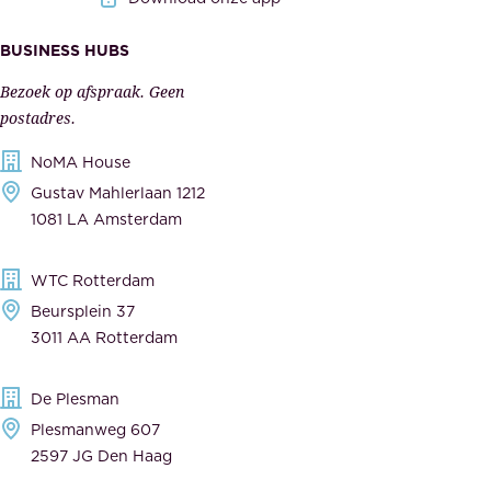
i
k
s
BUSINESS HUBS
e
p
r
Bezoek op afspraak. Geen
e
s
postadres.
l
,
NoMA House
i
l
Gustav Mahlerlaan 1212
j
e
1081 LA Amsterdam
k
v
,
e
WTC Rotterdam
t
r
Beursplein 37
o
a
3011 AA Rotterdam
e
n
g
c
De Plesman
e
i
Plesmanweg 607
w
e
2597 JG Den Haag
i
r