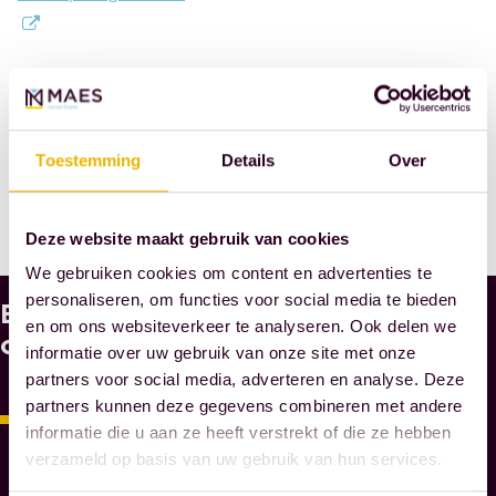
DEEL DIT
BERICHT
Toestemming
Details
Over
Deze website maakt gebruik van cookies
We gebruiken cookies om content en advertenties te
personaliseren, om functies voor social media te bieden
Bekijk
W
en om ons websiteverkeer te analyseren. Ook delen we
A
ook
informatie over uw gebruik van onze site met onze
A
partners voor social media, adverteren en analyse. Deze
R
partners kunnen deze gegevens combineren met andere
O
informatie die u aan ze heeft verstrekt of die ze hebben
M
verzameld op basis van uw gebruik van hun services.
M