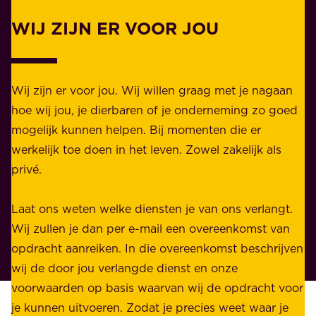
.
l
WIJ ZIJN ER VOOR JOU
Z
i
a
j
k
k
e
Wij zijn er voor jou. Wij willen graag met je nagaan
h
l
hoe wij jou, je dierbaren of je onderneming zo goed
e
i
mogelijk kunnen helpen. Bij momenten die er
i
j
werkelijk toe doen in het leven. Zowel zakelijk als
d
k
privé.
d
e
i
n
Laat ons weten welke diensten je van ons verlangt.
e
p
Wij zullen je dan per e-mail een overeenkomst van
w
r
opdracht aanreiken. In die overeenkomst beschrijven
i
i
wij de door jou verlangde dienst en onze
j
v
voorwaarden op basis waarvan wij de opdracht voor
d
é
je kunnen uitvoeren. Zodat je precies weet waar je
r