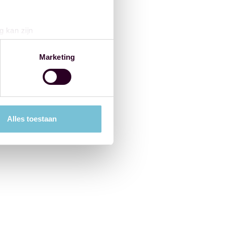
g kan zijn
erprinting)
t
detailgedeelte
in. U kunt uw
Marketing
 media te bieden en om ons
ze partners voor social
nformatie die u aan ze heeft
Alles toestaan