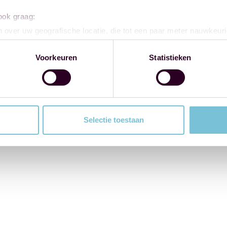
 ook graag:
 over uw geografische locatie, die tot een paar meter nauwkeuri
eren door het actief te scannen op specifieke eigenschappen (fing
onlijke gegevens worden verwerkt en stel uw voorkeuren in he
Voorkeuren
Statistieken
jzigen of intrekken in de Cookieverklaring.
ent en advertenties te personaliseren, om functies voor social
. Ook delen we informatie over uw gebruik van onze site met on
e. Deze partners kunnen deze gegevens combineren met andere i
Selectie toestaan
erzameld op basis van uw gebruik van hun services.