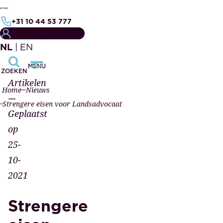
+31 10 44 53 777
MIJN NOTARISDOSSIER
NL
|
EN
MENU
ZOEKEN
Artikelen
Home
Nieuws
—
Strengere eisen voor Landsadvocaat
Geplaatst
op
25-
10-
2021
Strengere