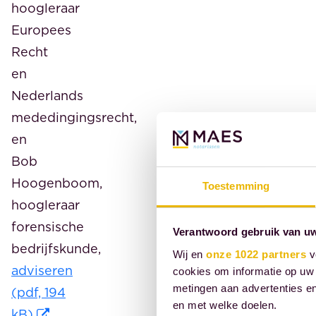
hoogleraar
Europees
Recht
en
Nederlands
mededingingsrecht,
en
Bob
Hoogenboom,
Toestemming
hoogleraar
forensische
Verantwoord gebruik van u
bedrijfskunde,
Wij en
onze 1022 partners
v
adviseren
cookies om informatie op uw 
metingen aan advertenties en
(pdf, 194
en met welke doelen.
kB)