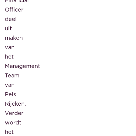
Financial
Officer
deel
uit
maken
van
het
Management
Team
van
Pels
Rijcken.
Verder
wordt
het