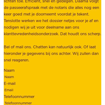
e
lichten toe. Efficiënt, snel en gedegen. Daarna volgt
n
n
de passeerafspraak met de notaris die alles nog een
z
r
keer goed met je doorneemt voordat je tekent.
e
u
Tenslotte werken we het dossier netjes voor je af en
s
s
nodigen wij je uit voor deelname aan ons
t
t
klanttevredenheidsonderzoek. Dat houdt ons scherp.
a
,
k
b
Bel of mail ons. Chatten kan natuurlijk ook. Of laat
e
e
hieronder je gegevens bij ons achter. Wij zullen dan
h
t
snel reageren.
o
r
l
Naam
o
d
u
e
E-mail
w
r
b
s
Telefoonnummer
a
;