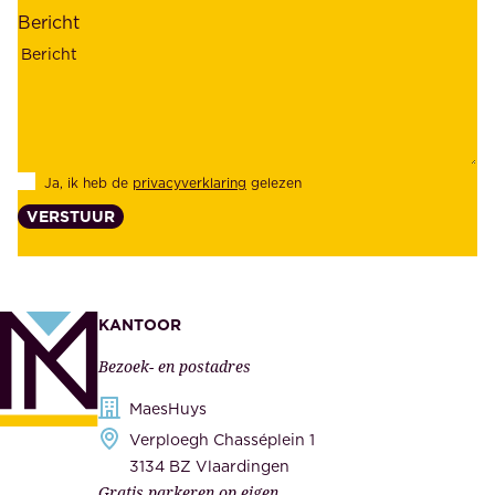
a
o
Bericht
r
n
h
z
e
e
i
k
d
l
Ja, ik heb de
privacyverklaring
gelezen
e
a
VERSTUUR
n
n
z
t
e
e
k
n
KANTOOR
e
,
Bezoek- en postadres
r
o
h
MaesHuys
n
e
Verploegh Chasséplein 1
z
i
3134 BZ Vlaardingen
e
Gratis parkeren op eigen