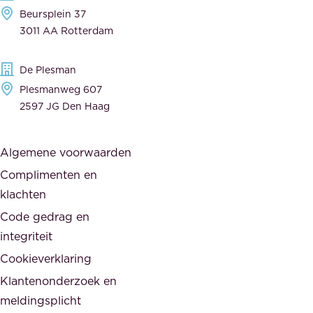
t
r
Beursplein 37
o
a
3011 AA Rotterdam
e
n
g
c
De Plesman
e
i
Plesmanweg 607
w
e
2597 JG Den Haag
i
r
j
s
Algemene voorwaarden
d
,
Complimenten en
e
d
klachten
n
e
i
Code gedrag en
o
n
integriteit
v
t
Cookieverklaring
e
e
r
Klantenonderzoek en
g
h
meldingsplicht