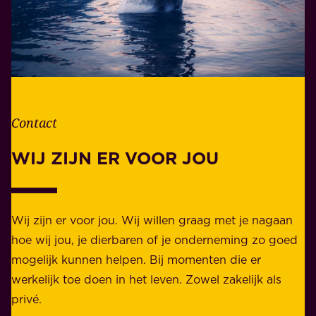
e
t
t
w
l
o
e
o
v
r
e
d
n
Contact
e
.
l
WIJ ZIJN ER VOOR JOU
Z
i
a
j
k
k
e
Wij zijn er voor jou. Wij willen graag met je nagaan
h
l
hoe wij jou, je dierbaren of je onderneming zo goed
e
i
mogelijk kunnen helpen. Bij momenten die er
i
j
werkelijk toe doen in het leven. Zowel zakelijk als
d
k
privé.
d