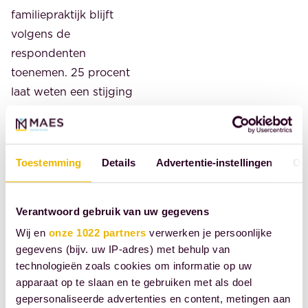
familiepraktijk blijft
volgens de
respondenten
toenemen. 25 procent
laat weten een stijging
te zien van het aantal
nieuwe zaken, 9
procent meldt een
Toestemming
Details
Advertentie-instellingen
Ov
afname. Waar de
afname overwegend
beperkt blijft tot
Verantwoord gebruik van uw gegevens
minder dan 10
Wij en
onze 1022 partners
verwerken je persoonlijke
procent, is de stijging
gegevens (bijv. uw IP-adres) met behulp van
vrij sterk. Ruim 8
technologieën zoals cookies om informatie op uw
procent meldt een
apparaat op te slaan en te gebruiken met als doel
gepersonaliseerde advertenties en content, metingen aan
stijging tot 10 procent,