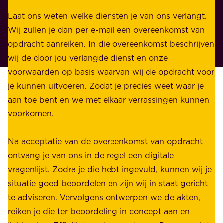
e
i
n
Laat ons weten welke diensten je van ons verlangt.
e
p
Wij zullen je dan per e-mail een overeenkomst van
w
r
opdracht aanreiken. In die overeenkomst beschrijven
i
i
wij de door jou verlangde dienst en onze
j
v
voorwaarden op basis waarvan wij de opdracht voor
d
é
je kunnen uitvoeren. Zodat je precies weet waar je
r
.
aan toe bent en we met elkaar verrassingen kunnen
a
voorkomen.
g
W
e
i
Na acceptatie van de overeenkomst van opdracht
n
j
ontvang je van ons in de regel een digitale
v
b
vragenlijst. Zodra je die hebt ingevuld, kunnen wij je
o
i
situatie goed beoordelen en zijn wij in staat gericht
o
e
te adviseren. Vervolgens ontwerpen we de akten,
r
d
reiken je die ter beoordeling in concept aan en
o