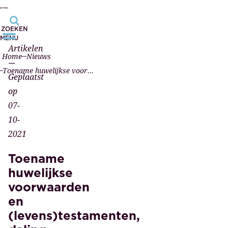
ZOEKEN
MENU
Artikelen
Home
Nieuws
—
Toename huwelijkse voorwaarden en (levens)testamenten, daling overdrachten houdt aan
Geplaatst
op
07-
10-
2021
Toename
huwelijkse
voorwaarden
en
(levens)testamenten,