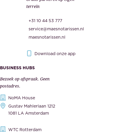
d
m
terrein
.
e
O
d
+31 10 44 53 777
n
e
service@maesnotarissen.nl
b
w
maesnotarissen.nl
e
e
r
r
Download onze app
i
k
s
BUSINESS HUBS
e
p
r
Bezoek op afspraak. Geen
e
s
postadres.
l
,
NoMA House
i
l
Gustav Mahlerlaan 1212
j
e
1081 LA Amsterdam
k
v
,
e
WTC Rotterdam