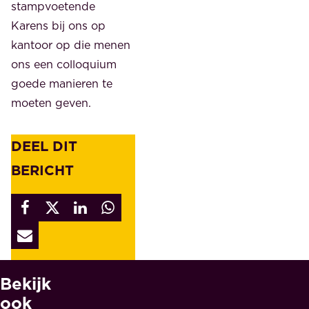
stampvoetende
Karens bij ons op
kantoor op die menen
ons een colloquium
goede manieren te
moeten geven.
DEEL DIT
BERICHT
Bekijk
W
A
ook