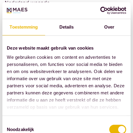
Nederland woonde.
Het contact over het
testament liep via de
Toestemming
Details
Over
dochter – de
bewindvoerder van
haar moeder én enige
Deze website maakt gebruik van cookies
erfgenaam – en de
We gebruiken cookies om content en advertenties te
huisarts, die het
personaliseren, om functies voor social media te bieden
concept-testament te
en om ons websiteverkeer te analyseren. Ook delen we
zien kregen.
informatie over uw gebruik van onze site met onze
Bovendien was de
partners voor social media, adverteren en analyse. Deze
partners kunnen deze gegevens combineren met andere
passeerafspraak door
informatie die u aan ze heeft verstrekt of die ze hebben
de dochter gemaakt;
verzameld op basis van uw gebruik van hun services.
bij het voorgesprek
over de inhoud van
Toestemmingsselectie
het testament, het
Noodzakelijk