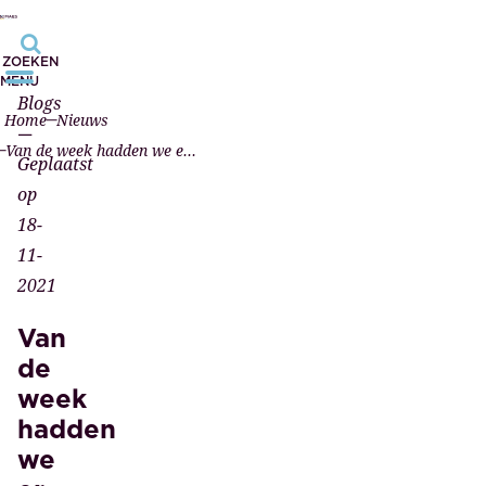
ZOEKEN
MENU
Blogs
Home
Nieuws
—
Van de week hadden we er weer eentje
Geplaatst
op
18-
11-
2021
Van
de
week
hadden
we