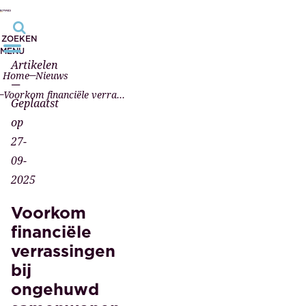
ZOEKEN
MENU
Artikelen
Home
Nieuws
—
Voorkom financiële verrassingen bij ongehuwd samenwonen
Geplaatst
op
27-
09-
2025
Voorkom
financiële
verrassingen
bij
ongehuwd