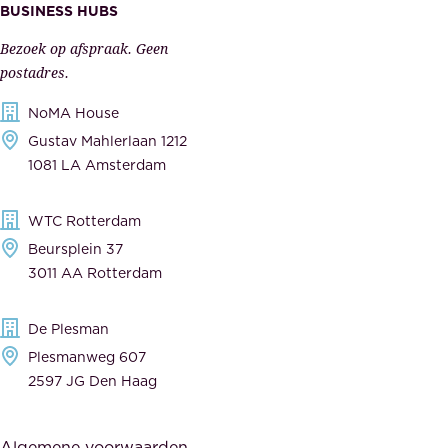
s
BUSINESS HUBS
e
p
r
Bezoek op afspraak. Geen
e
s
postadres.
l
,
NoMA House
i
l
Gustav Mahlerlaan 1212
j
e
1081 LA Amsterdam
k
v
,
e
WTC Rotterdam
t
r
Beursplein 37
o
a
3011 AA Rotterdam
e
n
g
c
De Plesman
e
i
Plesmanweg 607
w
e
2597 JG Den Haag
i
r
j
s
Algemene voorwaarden