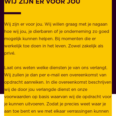
WIJ ZIJN ER VOOR JOU
Z
i
a
j
k
k
e
Wij zijn er voor jou. Wij willen graag met je nagaan
h
l
hoe wij jou, je dierbaren of je onderneming zo goed
e
i
mogelijk kunnen helpen. Bij momenten die er
i
j
werkelijk toe doen in het leven. Zowel zakelijk als
d
k
privé.
d
e
i
n
Laat ons weten welke diensten je van ons verlangt.
e
p
Wij zullen je dan per e-mail een overeenkomst van
w
r
opdracht aanreiken. In die overeenkomst beschrijven
i
i
wij de door jou verlangde dienst en onze
j
v
voorwaarden op basis waarvan wij de opdracht voor
d
é
je kunnen uitvoeren. Zodat je precies weet waar je
r
.
aan toe bent en we met elkaar verrassingen kunnen
a