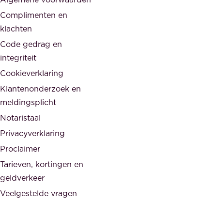
d
,
Complimenten en
e
d
klachten
n
e
i
Code gedrag en
o
n
integriteit
v
t
Cookieverklaring
e
e
r
Klantenonderzoek en
g
h
meldingsplicht
e
e
Notaristaal
r
i
Privacyverklaring
.
d
Proclaimer
e
Tarieven, kortingen en
n
geldverkeer
Veelgestelde vragen
d
e