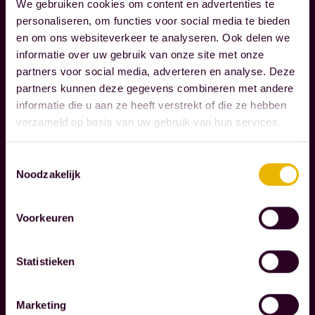
We gebruiken cookies om content en advertenties te
S
personaliseren, om functies voor social media te bieden
N
en om ons websiteverkeer te analyseren. Ook delen we
O
informatie over uw gebruik van onze site met onze
T
partners voor social media, adverteren en analyse. Deze
A
partners kunnen deze gegevens combineren met andere
R
informatie die u aan ze heeft verstrekt of die ze hebben
I
verzameld op basis van uw gebruik van hun services.
S
S
E
Toestemmingsselectie
Noodzakelijk
N
Voorkeuren
W
i
j
Statistieken
b
e
Marketing