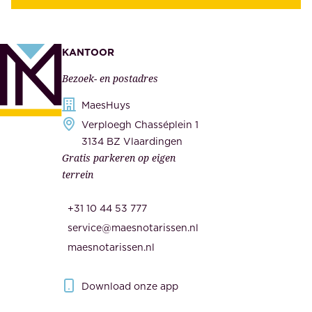
z
t
e
e
k
n
KANTOOR
e
,
Bezoek- en postadres
r
o
h
MaesHuys
n
e
Verploegh Chasséplein 1
z
i
3134 BZ Vlaardingen
e
Gratis parkeren op eigen
d
m
terrein
.
e
O
d
+31 10 44 53 777
n
e
service@maesnotarissen.nl
b
w
maesnotarissen.nl
e
e
r
r
Download onze app
i
k