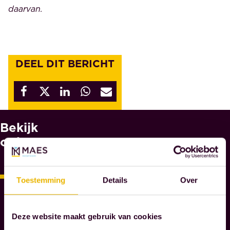
daarvan.
DEEL DIT BERICHT
Bekijk
W
A
ook
A
R
O
Toestemming
Details
Over
M
M
A
Deze website maakt gebruik van cookies
E