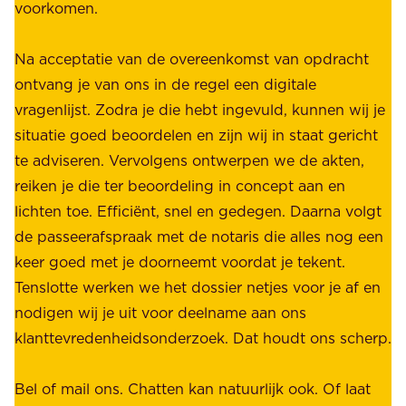
voorkomen.
g
W
e
i
Na acceptatie van de overeenkomst van opdracht
n
j
ontvang je van ons in de regel een digitale
v
b
vragenlijst. Zodra je die hebt ingevuld, kunnen wij je
o
i
situatie goed beoordelen en zijn wij in staat gericht
o
e
te adviseren. Vervolgens ontwerpen we de akten,
r
d
reiken je die ter beoordeling in concept aan en
o
e
lichten toe. Efficiënt, snel en gedegen. Daarna volgt
n
n
de passeerafspraak met de notaris die alles nog een
z
r
keer goed met je doorneemt voordat je tekent.
e
u
Tenslotte werken we het dossier netjes voor je af en
s
s
nodigen wij je uit voor deelname aan ons
t
t
klanttevredenheidsonderzoek. Dat houdt ons scherp.
a
,
k
b
Bel of mail ons. Chatten kan natuurlijk ook. Of laat
e