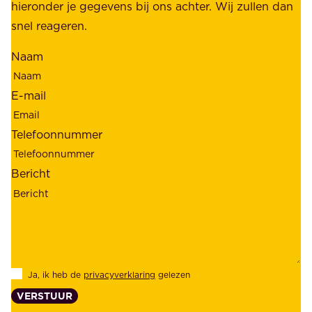
e
hieronder je gegevens bij ons achter. Wij zullen dan
h
t
snel reageren.
o
r
l
Naam
o
d
u
e
E-mail
w
r
b
s
Telefoonnummer
a
;
a
o
Bericht
r
n
h
z
e
e
i
k
d
l
Ja, ik heb de
privacyverklaring
gelezen
e
a
VERSTUUR
n
n