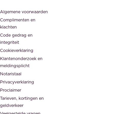
r
j
s
Algemene voorwaarden
d
,
Complimenten en
e
d
klachten
n
e
i
Code gedrag en
o
n
integriteit
v
t
Cookieverklaring
e
e
r
Klantenonderzoek en
g
h
meldingsplicht
e
e
Notaristaal
r
i
Privacyverklaring
.
d
Proclaimer
e
Tarieven, kortingen en
n
geldverkeer
Veelgestelde vragen