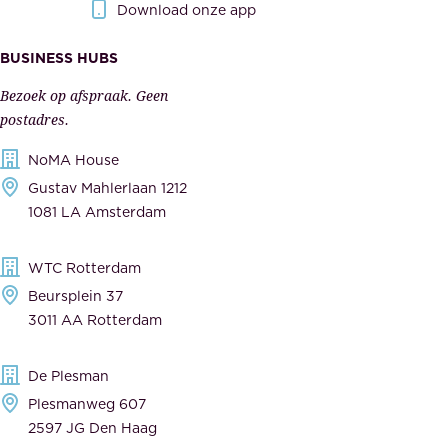
r
Download onze app
i
k
s
BUSINESS HUBS
e
p
r
Bezoek op afspraak. Geen
e
s
postadres.
l
,
NoMA House
i
l
Gustav Mahlerlaan 1212
j
e
1081 LA Amsterdam
k
v
,
e
WTC Rotterdam
t
r
Beursplein 37
o
a
3011 AA Rotterdam
e
n
g
c
De Plesman
e
i
Plesmanweg 607
w
e
2597 JG Den Haag
i