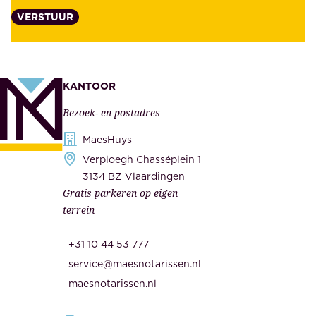
a
VERSTUUR
n
n
z
t
e
e
k
n
KANTOOR
e
,
Bezoek- en postadres
r
o
h
MaesHuys
n
e
Verploegh Chasséplein 1
z
i
3134 BZ Vlaardingen
e
Gratis parkeren op eigen
d
m
terrein
.
e
O
d
+31 10 44 53 777
n
e
service@maesnotarissen.nl
b
w
maesnotarissen.nl
e
e
r