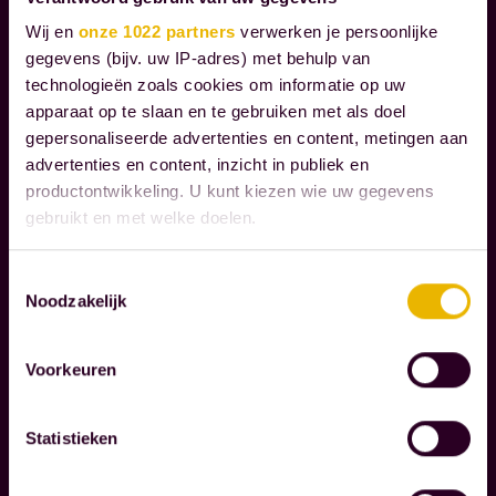
e
Wij en
onze 1022 partners
verwerken je persoonlijke
g
gegevens (bijv. uw IP-adres) met behulp van
Lees verder
technologieën zoals cookies om informatie op uw
e
apparaat op te slaan en te gebruiken met als doel
l
gepersonaliseerde advertenties en content, metingen aan
M
e
advertenties en content, inzicht in publiek en
A
i
productontwikkeling. U kunt kiezen wie uw gegevens
A
d
gebruikt en met welke doelen.
T
e
S
Als u het toestaat, willen we ook graag:
n
Toestemmingsselectie
C
Noodzakelijk
Informatie verzamelen over uw geografische
o
H
locatie, die tot een paar meter nauwkeurig kan zijn
A
n
Uw apparaat identificeren door het actief te
P
z
Voorkeuren
scannen op specifieke eigenschappen (fingerprinting)
P
e
Lees meer over hoe uw persoonlijke gegevens worden
E
k
Statistieken
verwerkt en stel uw voorkeuren in het
detailgedeelte
in.
L
l
U kunt uw toestemming op elk moment wijzigen of
I
a
intrekken in de Cookieverklaring.