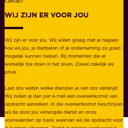
Contact
e
.
l
WIJ ZIJN ER VOOR JOU
Z
i
a
j
k
k
e
Wij zijn er voor jou. Wij willen graag met je nagaan
h
l
hoe wij jou, je dierbaren of je onderneming zo goed
e
i
mogelijk kunnen helpen. Bij momenten die er
i
j
werkelijk toe doen in het leven. Zowel zakelijk als
d
k
privé.
d
e
i
n
Laat ons weten welke diensten je van ons verlangt.
e
p
Wij zullen je dan per e-mail een overeenkomst van
w
r
opdracht aanreiken. In die overeenkomst beschrijven
i
i
wij de door jou verlangde dienst en onze
j
v
voorwaarden op basis waarvan wij de opdracht voor
d
é
je kunnen uitvoeren. Zodat je precies weet waar je