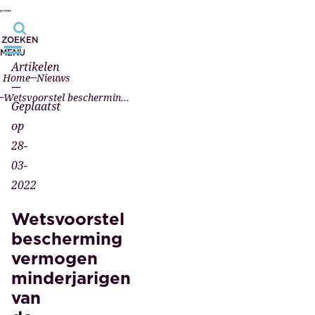
ZOEKEN
MENU
Artikelen
Home
Nieuws
—
Wetsvoorstel bescherming vermogen minderjarigen van de baan
Geplaatst
op
28-
03-
2022
Wetsvoorstel
bescherming
vermogen
minderjarigen
van