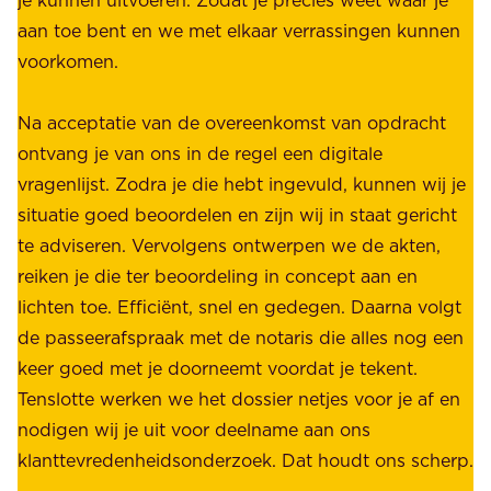
r
.
aan toe bent en we met elkaar verrassingen kunnen
a
voorkomen.
g
W
e
i
Na acceptatie van de overeenkomst van opdracht
n
j
ontvang je van ons in de regel een digitale
v
b
vragenlijst. Zodra je die hebt ingevuld, kunnen wij je
o
i
situatie goed beoordelen en zijn wij in staat gericht
o
e
te adviseren. Vervolgens ontwerpen we de akten,
r
d
reiken je die ter beoordeling in concept aan en
o
e
lichten toe. Efficiënt, snel en gedegen. Daarna volgt
n
n
de passeerafspraak met de notaris die alles nog een
z
r
keer goed met je doorneemt voordat je tekent.
e
u
Tenslotte werken we het dossier netjes voor je af en
s
s
nodigen wij je uit voor deelname aan ons
t
t
klanttevredenheidsonderzoek. Dat houdt ons scherp.
a
,