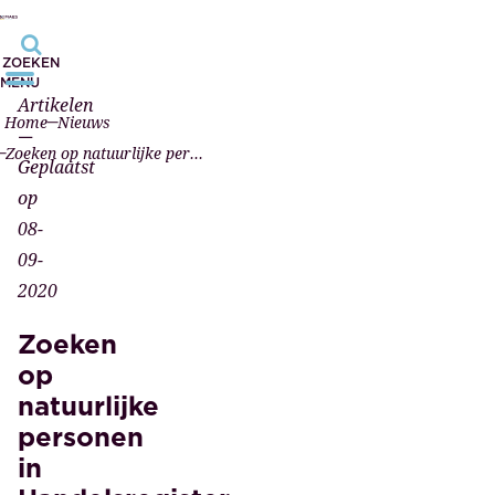
ZOEKEN
MENU
Artikelen
Home
Nieuws
—
Zoeken op natuurlijke personen in Handelsregister stap dichterbij
Geplaatst
op
08-
09-
2020
Zoeken
op
natuurlijke
personen
in