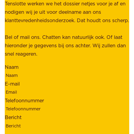
u
Tenslotte werken we het dossier netjes voor je af en
s
s
nodigen wij je uit voor deelname aan ons
t
t
klanttevredenheidsonderzoek. Dat houdt ons scherp.
a
,
k
b
Bel of mail ons. Chatten kan natuurlijk ook. Of laat
e
e
hieronder je gegevens bij ons achter. Wij zullen dan
h
t
snel reageren.
o
r
l
Naam
o
d
u
e
E-mail
w
r
b
s
Telefoonnummer
a
;
a
o
Bericht
r
n
h
z