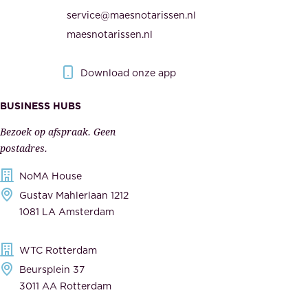
n
e
service@maesnotarissen.nl
b
w
maesnotarissen.nl
e
e
r
r
Download onze app
i
k
s
BUSINESS HUBS
e
p
r
Bezoek op afspraak. Geen
e
s
postadres.
l
,
NoMA House
i
l
Gustav Mahlerlaan 1212
j
e
1081 LA Amsterdam
k
v
,
e
WTC Rotterdam
t
r
Beursplein 37
o
a
3011 AA Rotterdam
e
n