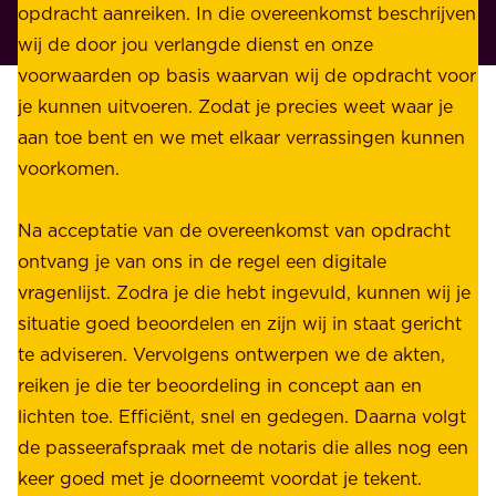
r
opdracht aanreiken. In die overeenkomst beschrijven
i
i
wij de door jou verlangde dienst en onze
j
v
voorwaarden op basis waarvan wij de opdracht voor
d
é
je kunnen uitvoeren. Zodat je precies weet waar je
r
.
aan toe bent en we met elkaar verrassingen kunnen
a
voorkomen.
g
W
e
i
Na acceptatie van de overeenkomst van opdracht
n
j
ontvang je van ons in de regel een digitale
v
b
vragenlijst. Zodra je die hebt ingevuld, kunnen wij je
o
i
situatie goed beoordelen en zijn wij in staat gericht
o
e
te adviseren. Vervolgens ontwerpen we de akten,
r
d
reiken je die ter beoordeling in concept aan en
o
e
lichten toe. Efficiënt, snel en gedegen. Daarna volgt
n
n
de passeerafspraak met de notaris die alles nog een
z
r
keer goed met je doorneemt voordat je tekent.
e