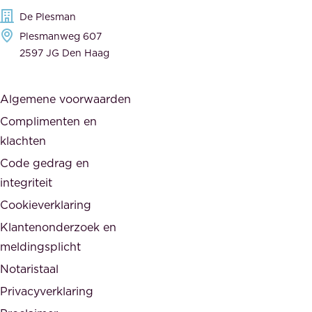
g
c
De Plesman
e
i
Plesmanweg 607
w
e
2597 JG Den Haag
i
r
j
s
Algemene voorwaarden
d
,
Complimenten en
e
d
klachten
n
e
i
Code gedrag en
o
n
integriteit
v
t
Cookieverklaring
e
e
r
Klantenonderzoek en
g
h
meldingsplicht
e
e
Notaristaal
r
i
Privacyverklaring
.
d