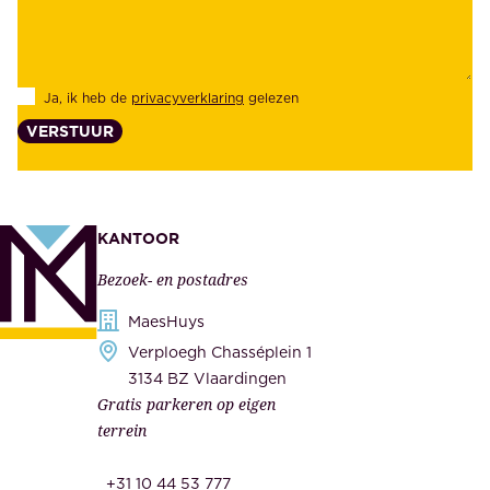
e
e
i
k
d
l
Ja, ik heb de
privacyverklaring
gelezen
e
a
VERSTUUR
n
n
z
t
e
e
k
n
KANTOOR
e
,
Bezoek- en postadres
r
o
h
MaesHuys
n
e
Verploegh Chasséplein 1
z
i
3134 BZ Vlaardingen
e
Gratis parkeren op eigen
d
m
terrein
.
e
O
d
+31 10 44 53 777