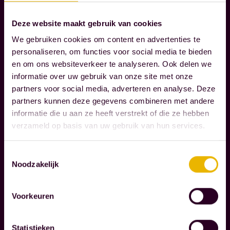
W
i
Deze website maakt gebruik van cookies
j
We gebruiken cookies om content en advertenties te
b
personaliseren, om functies voor social media te bieden
e
en om ons websiteverkeer te analyseren. Ook delen we
g
informatie over uw gebruik van onze site met onze
Lees verder
partners voor social media, adverteren en analyse. Deze
e
partners kunnen deze gegevens combineren met andere
l
informatie die u aan ze heeft verstrekt of die ze hebben
M
e
verzameld op basis van uw gebruik van hun services.
A
i
A
d
Toestemmingsselectie
T
e
Noodzakelijk
S
n
C
o
H
Voorkeuren
A
n
P
z
Statistieken