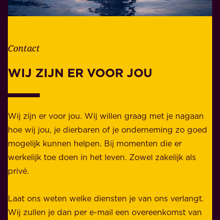
e
o
v
r
e
d
n
Contact
e
.
l
WIJ ZIJN ER VOOR JOU
Z
i
a
j
k
k
e
Wij zijn er voor jou. Wij willen graag met je nagaan
h
l
hoe wij jou, je dierbaren of je onderneming zo goed
e
i
mogelijk kunnen helpen. Bij momenten die er
i
j
werkelijk toe doen in het leven. Zowel zakelijk als
d
k
privé.
d
e
i
n
Laat ons weten welke diensten je van ons verlangt.
e
p
Wij zullen je dan per e-mail een overeenkomst van
w