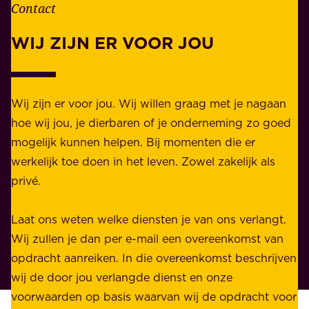
n
Contact
e
.
l
WIJ ZIJN ER VOOR JOU
Z
i
a
j
k
k
e
Wij zijn er voor jou. Wij willen graag met je nagaan
h
l
hoe wij jou, je dierbaren of je onderneming zo goed
e
i
mogelijk kunnen helpen. Bij momenten die er
i
j
werkelijk toe doen in het leven. Zowel zakelijk als
d
k
privé.
d
e
i
n
Laat ons weten welke diensten je van ons verlangt.
e
p
Wij zullen je dan per e-mail een overeenkomst van
w
r
opdracht aanreiken. In die overeenkomst beschrijven
i
i
wij de door jou verlangde dienst en onze
j
v
voorwaarden op basis waarvan wij de opdracht voor
d