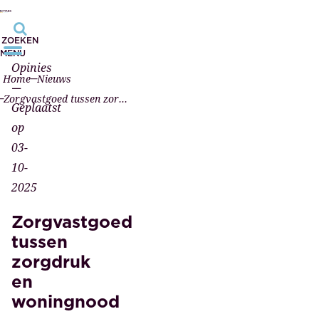
ZOEKEN
MENU
Opinies
Home
Nieuws
—
Zorgvastgoed tussen zorgdruk en woningnood
Geplaatst
op
03-
10-
2025
Zorgvastgoed
tussen
zorgdruk
en
woningnood