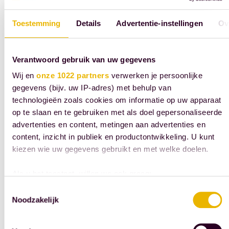
Zorgvastgoed kan een krachtig wapen zijn in het
Toestemming
Details
Advertentie-instellingen
Ov
tegengaan van de dubbele druk van stijgende
zorgkosten en woningtekort, maar alleen als we het nie
behandelen als een sluitpost of bouwopgave op
Verantwoord gebruik van uw gegevens
zichzelf. De komende regering kan met een integrale
Wij en
onze 1022 partners
verwerken je persoonlijke
visie, vernieuwde vergoedingsstructuren, versnelling
gegevens (bijv. uw IP-adres) met behulp van
van procedures, duurzaamheidsvereisten en regionale
technologieën zoals cookies om informatie op uw apparaat
sturing het verschil maken. De fouten uit het verleden,
op te slaan en te gebruiken met als doel gepersonaliseerde
advertenties en content, metingen aan advertenties en
waaronder te krappe financiering, trage procedures,
content, inzicht in publiek en productontwikkeling. U kunt
gebrek aan integratie en kortetermijndenken, mogen
kiezen wie uw gegevens gebruikt en met welke doelen.
ons waarschuwen. Maar de kansen zijn er ook: bij juist
inrichting kan zorgvastgoed niet alleen de kwaliteit va
Als u het toestaat, willen we ook graag:
leven voor ouderen verbeteren, maar ook ruimte
Informatie verzamelen over uw geografische
Toestemmingsselectie
scheppen op de woningmarkt. De komende jaren zulle
Noodzakelijk
locatie, die tot een paar meter nauwkeurig kan zijn
bepalend zijn: kiezen we voor fragmentatie of voor een
Uw apparaat identificeren door het actief te
scannen op specifieke eigenschappen (fingerprinting)
samenhangende toekomst waarin zorg en wonen met