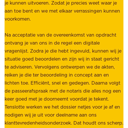
é
je kunnen uitvoeren. Zodat je precies weet waar je
r
.
aan toe bent en we met elkaar verrassingen kunnen
a
voorkomen.
g
W
e
i
Na acceptatie van de overeenkomst van opdracht
n
j
ontvang je van ons in de regel een digitale
v
b
vragenlijst. Zodra je die hebt ingevuld, kunnen wij je
o
i
situatie goed beoordelen en zijn wij in staat gericht
o
e
te adviseren. Vervolgens ontwerpen we de akten,
r
d
reiken je die ter beoordeling in concept aan en
o
e
lichten toe. Efficiënt, snel en gedegen. Daarna volgt
n
n
de passeerafspraak met de notaris die alles nog een
z
r
keer goed met je doorneemt voordat je tekent.
e
u
Tenslotte werken we het dossier netjes voor je af en
s
s
nodigen wij je uit voor deelname aan ons
t
t
klanttevredenheidsonderzoek. Dat houdt ons scherp.
a