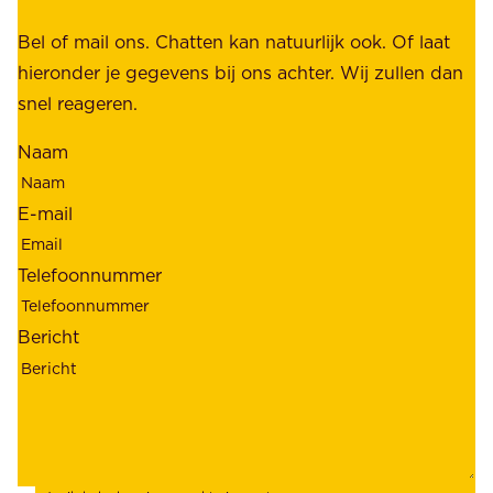
,
k
b
Bel of mail ons. Chatten kan natuurlijk ook. Of laat
e
e
hieronder je gegevens bij ons achter. Wij zullen dan
h
t
snel reageren.
o
r
l
Naam
o
d
u
e
E-mail
w
r
b
s
Telefoonnummer
a
;
a
o
Bericht
r
n
h
z
e
e
i
k
d
l