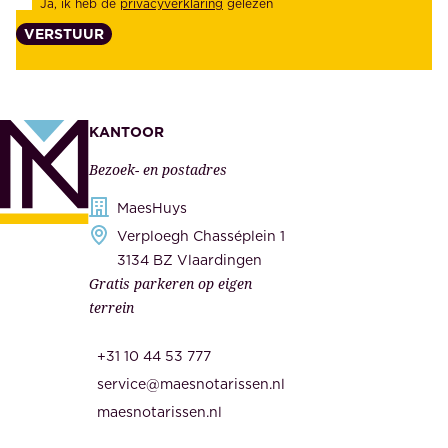
Ja, ik heb de
privacyverklaring
gelezen
e
a
VERSTUUR
n
n
z
t
e
e
k
n
KANTOOR
e
,
Bezoek- en postadres
r
o
h
MaesHuys
n
e
Verploegh Chasséplein 1
z
i
3134 BZ Vlaardingen
e
Gratis parkeren op eigen
d
m
terrein
.
e
O
d
+31 10 44 53 777
n
e
service@maesnotarissen.nl
b
w
maesnotarissen.nl
e
e