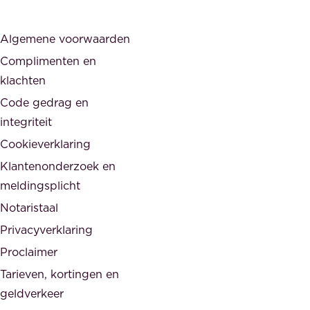
i
r
j
s
Algemene voorwaarden
d
,
Complimenten en
e
d
klachten
n
e
i
Code gedrag en
o
n
integriteit
v
t
Cookieverklaring
e
e
r
Klantenonderzoek en
g
h
meldingsplicht
e
e
Notaristaal
r
i
Privacyverklaring
.
d
Proclaimer
e
Tarieven, kortingen en
n
geldverkeer