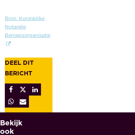
Bron: Koninklijke
Notariële
Beroepsorganisatie
DEEL DIT
BERICHT
Bekijk
W
A
ook