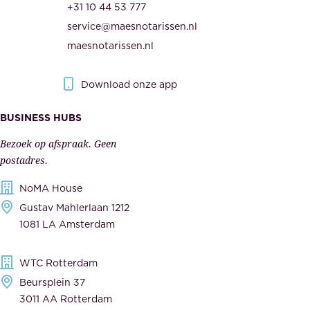
d
+31 10 44 53 777
n
e
service@maesnotarissen.nl
b
w
maesnotarissen.nl
e
e
r
r
Download onze app
i
k
s
BUSINESS HUBS
e
p
r
Bezoek op afspraak. Geen
e
s
postadres.
l
,
NoMA House
i
l
Gustav Mahlerlaan 1212
j
e
1081 LA Amsterdam
k
v
,
e
WTC Rotterdam
t
r
Beursplein 37
o
a
3011 AA Rotterdam
e