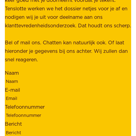
e
u
Tenslotte werken we het dossier netjes voor je af en
s
s
nodigen wij je uit voor deelname aan ons
t
t
klanttevredenheidsonderzoek. Dat houdt ons scherp.
a
,
k
b
Bel of mail ons. Chatten kan natuurlijk ook. Of laat
e
e
hieronder je gegevens bij ons achter. Wij zullen dan
h
t
snel reageren.
o
r
l
Naam
o
d
u
e
E-mail
w
r
b
s
Telefoonnummer
a
;
a
o
Bericht
r
n
h