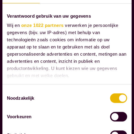
P
e
E
k
Verantwoord gebruik van uw gegevens
L
l
Wij en
onze 1022 partners
verwerken je persoonlijke
I
a
gegevens (bijv. uw IP-adres) met behulp van
J
technologieën zoals cookies om informatie op uw
K
n
apparaat op te slaan en te gebruiken met als doel
V
t
gepersonaliseerde advertenties en content, metingen aan
E
e
advertenties en content, inzicht in publiek en
R
n
productontwikkeling. U kunt kiezen wie uw gegevens
A
b
gebruikt en met welke doelen.
N
i
T
Als u het toestaat, willen we ook graag:
W
j
Toestemmingsselectie
O
Noodzakelijk
Informatie verzamelen over uw geografische
d
O
locatie, die tot een paar meter nauwkeurig kan zijn
e
R
Uw apparaat identificeren door het actief te
m
Voorkeuren
D
scannen op specifieke eigenschappen (fingerprinting)
o
O
Lees meer over hoe uw persoonlijke gegevens worden
m