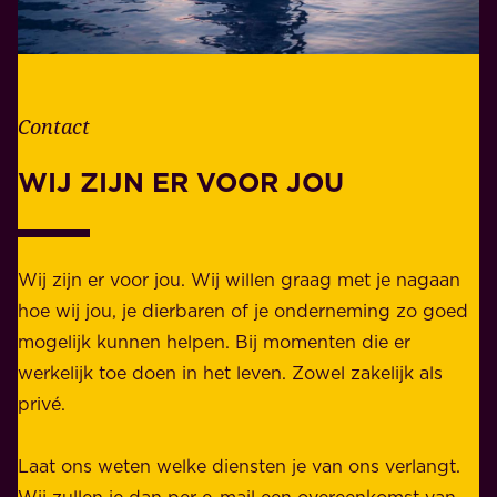
o
e
o
v
r
e
d
n
Contact
e
.
l
WIJ ZIJN ER VOOR JOU
Z
i
a
j
k
k
e
Wij zijn er voor jou. Wij willen graag met je nagaan
h
l
hoe wij jou, je dierbaren of je onderneming zo goed
e
i
mogelijk kunnen helpen. Bij momenten die er
i
j
werkelijk toe doen in het leven. Zowel zakelijk als
d
k
privé.
d
e
i
n
Laat ons weten welke diensten je van ons verlangt.
e
p
Wij zullen je dan per e-mail een overeenkomst van