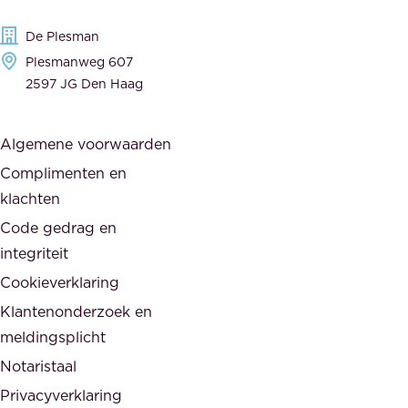
n
g
c
De Plesman
e
i
Plesmanweg 607
w
e
2597 JG Den Haag
i
r
j
s
Algemene voorwaarden
d
,
Complimenten en
e
d
klachten
n
e
i
Code gedrag en
o
n
integriteit
v
t
Cookieverklaring
e
e
r
Klantenonderzoek en
g
h
meldingsplicht
e
e
Notaristaal
r
i
Privacyverklaring
.