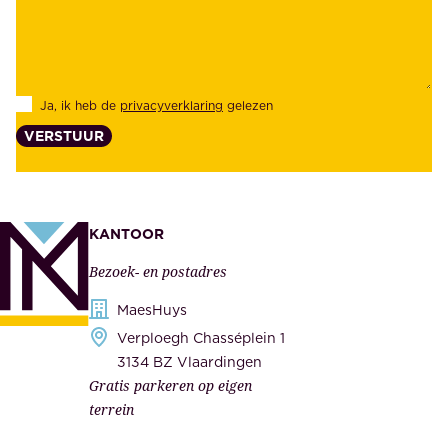
z
e
e
i
k
d
l
Ja, ik heb de
privacyverklaring
gelezen
e
a
VERSTUUR
n
n
z
t
e
e
k
n
KANTOOR
e
,
Bezoek- en postadres
r
o
h
MaesHuys
n
e
Verploegh Chasséplein 1
z
i
3134 BZ Vlaardingen
e
Gratis parkeren op eigen
d
m
terrein
.
e
O