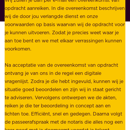
w
r
opdracht aanreiken. In die overeenkomst beschrijven
i
i
wij de door jou verlangde dienst en onze
j
v
voorwaarden op basis waarvan wij de opdracht voor
d
é
je kunnen uitvoeren. Zodat je precies weet waar je
r
.
aan toe bent en we met elkaar verrassingen kunnen
a
voorkomen.
g
W
e
i
Na acceptatie van de overeenkomst van opdracht
n
j
ontvang je van ons in de regel een digitale
v
b
vragenlijst. Zodra je die hebt ingevuld, kunnen wij je
o
i
situatie goed beoordelen en zijn wij in staat gericht
o
e
te adviseren. Vervolgens ontwerpen we de akten,
r
d
reiken je die ter beoordeling in concept aan en
o
e
lichten toe. Efficiënt, snel en gedegen. Daarna volgt
n
n
de passeerafspraak met de notaris die alles nog een
z
r
keer goed met je doorneemt voordat je tekent.