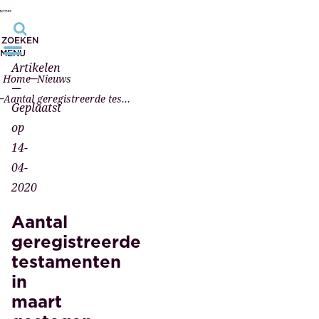
ZOEKEN
MENU
Artikelen
Home
Nieuws
—
Aantal geregistreerde testamenten in maart gestegen
Geplaatst
op
14-
04-
2020
Aantal
geregistreerde
testamenten
in
maart