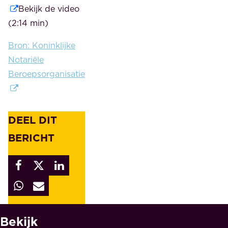
Bekijk de video
(2:14 min)
Bron: Koninklijke
Notariële
Beroepsorganisatie
DEEL DIT
BERICHT
Bekijk
W