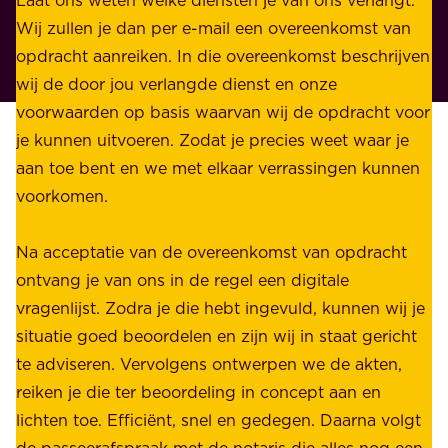
e
p
Wij zullen je dan per e-mail een overeenkomst van
w
r
opdracht aanreiken. In die overeenkomst beschrijven
i
i
wij de door jou verlangde dienst en onze
j
v
voorwaarden op basis waarvan wij de opdracht voor
d
é
je kunnen uitvoeren. Zodat je precies weet waar je
r
.
aan toe bent en we met elkaar verrassingen kunnen
a
voorkomen.
g
W
e
i
Na acceptatie van de overeenkomst van opdracht
n
j
ontvang je van ons in de regel een digitale
v
b
vragenlijst. Zodra je die hebt ingevuld, kunnen wij je
o
i
situatie goed beoordelen en zijn wij in staat gericht
o
e
te adviseren. Vervolgens ontwerpen we de akten,
r
d
reiken je die ter beoordeling in concept aan en
o
e
lichten toe. Efficiënt, snel en gedegen. Daarna volgt
n
n
de passeerafspraak met de notaris die alles nog een