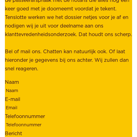
z
r
keer goed met je doorneemt voordat je tekent.
e
u
Tenslotte werken we het dossier netjes voor je af en
s
s
nodigen wij je uit voor deelname aan ons
t
t
klanttevredenheidsonderzoek. Dat houdt ons scherp.
a
,
k
b
Bel of mail ons. Chatten kan natuurlijk ook. Of laat
e
e
hieronder je gegevens bij ons achter. Wij zullen dan
h
t
snel reageren.
o
r
l
Naam
o
d
u
e
E-mail
w
r
b
s
Telefoonnummer
a
;
a
o
Bericht
r