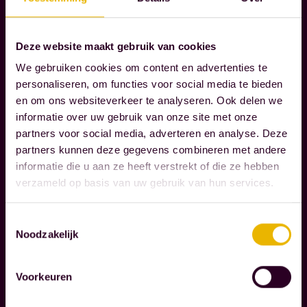
W
Deze website maakt gebruik van cookies
i
We gebruiken cookies om content en advertenties te
j
personaliseren, om functies voor social media te bieden
b
en om ons websiteverkeer te analyseren. Ook delen we
e
informatie over uw gebruik van onze site met onze
g
partners voor social media, adverteren en analyse. Deze
Lees verder
e
partners kunnen deze gegevens combineren met andere
informatie die u aan ze heeft verstrekt of die ze hebben
l
verzameld op basis van uw gebruik van hun services.
M
e
A
i
Toestemmingsselectie
A
d
Noodzakelijk
T
e
S
n
C
Voorkeuren
o
H
A
n