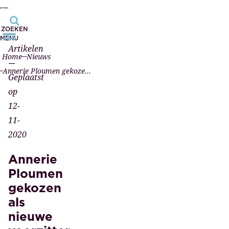
ZOEKEN
MENU
Artikelen
Home
Nieuws
—
Annerie Ploumen gekozen als nieuwe voorzitter KNB (video)
Geplaatst
op
12-
11-
2020
Annerie
Ploumen
gekozen
als
nieuwe