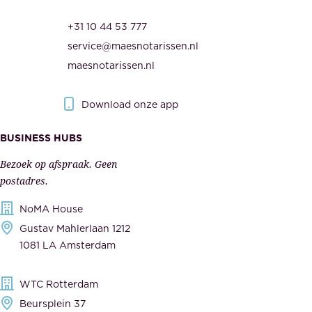
e
O
d
+31 10 44 53 777
n
e
service@maesnotarissen.nl
b
w
maesnotarissen.nl
e
e
r
r
Download onze app
i
k
s
BUSINESS HUBS
e
p
r
Bezoek op afspraak. Geen
e
s
postadres.
l
,
NoMA House
i
l
Gustav Mahlerlaan 1212
j
e
1081 LA Amsterdam
k
v
,
e
WTC Rotterdam
t
r
Beursplein 37
o