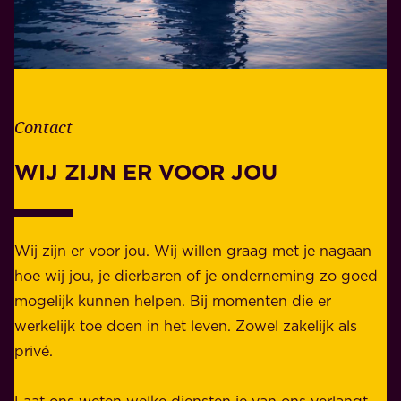
w
l
o
e
o
v
r
e
d
n
Contact
e
.
l
WIJ ZIJN ER VOOR JOU
Z
i
a
j
k
k
e
Wij zijn er voor jou. Wij willen graag met je nagaan
h
l
hoe wij jou, je dierbaren of je onderneming zo goed
e
i
mogelijk kunnen helpen. Bij momenten die er
i
j
werkelijk toe doen in het leven. Zowel zakelijk als
d
k
privé.
d
e
i
n
Laat ons weten welke diensten je van ons verlangt.