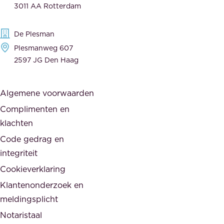
a
3011 AA Rotterdam
e
n
g
c
De Plesman
e
i
Plesmanweg 607
w
e
2597 JG Den Haag
i
r
j
s
Algemene voorwaarden
d
,
Complimenten en
e
d
klachten
n
e
i
Code gedrag en
o
n
integriteit
v
t
Cookieverklaring
e
e
r
Klantenonderzoek en
g
h
meldingsplicht
e
e
Notaristaal
r