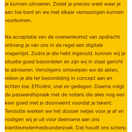
é
je kunnen uitvoeren. Zodat je precies weet waar je
r
.
aan toe bent en we met elkaar verrassingen kunnen
a
voorkomen.
g
W
e
i
Na acceptatie van de overeenkomst van opdracht
n
j
ontvang je van ons in de regel een digitale
v
b
vragenlijst. Zodra je die hebt ingevuld, kunnen wij je
o
i
situatie goed beoordelen en zijn wij in staat gericht
o
e
te adviseren. Vervolgens ontwerpen we de akten,
r
d
reiken je die ter beoordeling in concept aan en
o
e
lichten toe. Efficiënt, snel en gedegen. Daarna volgt
n
n
de passeerafspraak met de notaris die alles nog een
z
r
keer goed met je doorneemt voordat je tekent.
e
u
Tenslotte werken we het dossier netjes voor je af en
s
s
nodigen wij je uit voor deelname aan ons
t
t
klanttevredenheidsonderzoek. Dat houdt ons scherp.
a