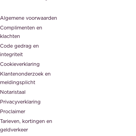
i
r
j
s
Algemene voorwaarden
d
,
Complimenten en
e
d
klachten
n
e
i
Code gedrag en
o
n
integriteit
v
t
Cookieverklaring
e
e
r
Klantenonderzoek en
g
h
meldingsplicht
e
e
Notaristaal
r
i
Privacyverklaring
.
d
Proclaimer
e
Tarieven, kortingen en
n
geldverkeer