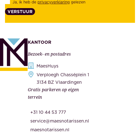
Ja, ik heb de
privacyverklaring
gelezen
e
a
VERSTUUR
n
n
z
t
e
e
k
n
KANTOOR
e
,
Bezoek- en postadres
r
o
h
MaesHuys
n
e
Verploegh Chasséplein 1
z
i
3134 BZ Vlaardingen
e
Gratis parkeren op eigen
d
m
terrein
.
e
O
d
+31 10 44 53 777
n
e
service@maesnotarissen.nl
b
w
maesnotarissen.nl
e
e