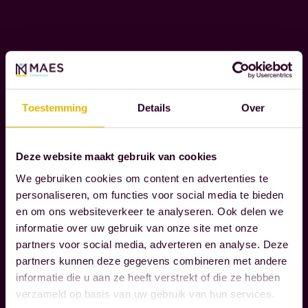
b
e
g
Lees verder
e
l
M
e
Toestemming
Details
Over
A
i
A
d
T
Deze website maakt gebruik van cookies
e
S
We gebruiken cookies om content en advertenties te
n
C
personaliseren, om functies voor social media te bieden
o
H
en om ons websiteverkeer te analyseren. Ook delen we
A
n
informatie over uw gebruik van onze site met onze
P
z
partners voor social media, adverteren en analyse. Deze
P
e
partners kunnen deze gegevens combineren met andere
E
k
informatie die u aan ze heeft verstrekt of die ze hebben
L
verzameld op basis van uw gebruik van hun services.
l
I