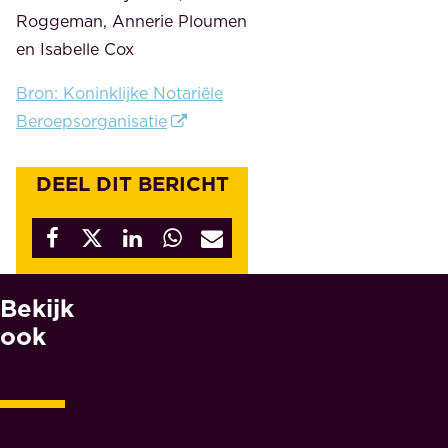
Roggeman, Annerie Ploumen
en Isabelle Cox
Bron: Koninklijke Notariële
Beroepsorganisatie
DEEL DIT BERICHT
Bekijk
W
A
ook
A
R
O
M