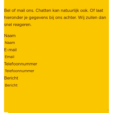
,
k
b
Bel of mail ons. Chatten kan natuurlijk ook. Of laat
e
e
hieronder je gegevens bij ons achter. Wij zullen dan
h
t
snel reageren.
o
r
l
Naam
o
d
u
e
E-mail
w
r
b
s
Telefoonnummer
a
;
a
o
Bericht
r
n
h
z
e
e
i
k
d
l