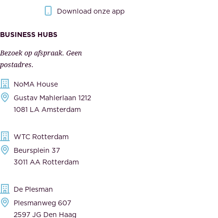
r
r
Download onze app
i
k
s
BUSINESS HUBS
e
p
r
Bezoek op afspraak. Geen
e
s
postadres.
l
,
NoMA House
i
l
Gustav Mahlerlaan 1212
j
e
1081 LA Amsterdam
k
v
,
e
WTC Rotterdam
t
r
Beursplein 37
o
a
3011 AA Rotterdam
e
n
g
c
De Plesman
e
i
Plesmanweg 607
w
e
2597 JG Den Haag