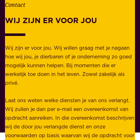
n
Contact
e
.
l
WIJ ZIJN ER VOOR JOU
Z
i
a
j
k
k
e
Wij zijn er voor jou. Wij willen graag met je nagaan
h
l
hoe wij jou, je dierbaren of je onderneming zo goed
e
i
mogelijk kunnen helpen. Bij momenten die er
i
j
werkelijk toe doen in het leven. Zowel zakelijk als
d
k
privé.
d
e
i
n
Laat ons weten welke diensten je van ons verlangt.
e
p
Wij zullen je dan per e-mail een overeenkomst van
w
r
opdracht aanreiken. In die overeenkomst beschrijven
i
i
wij de door jou verlangde dienst en onze
j
v
voorwaarden op basis waarvan wij de opdracht voor
d