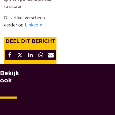
te scoren.
Dit artikel verscheen
eerder op
LinkedIn
DEEL DIT BERICHT
Bekijk
W
A
ook
A
R
O
M
M