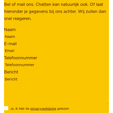
b
Bel of mail ons. Chatten kan natuurlijk ook. Of laat
e
e
hieronder je gegevens bij ons achter. Wij zullen dan
h
t
snel reageren.
o
r
l
Naam
o
d
u
e
E-mail
w
r
b
s
Telefoonnummer
a
;
a
o
Bericht
r
n
h
z
e
e
i
k
d
l
Ja, ik heb de
privacyverklaring
gelezen
e
a