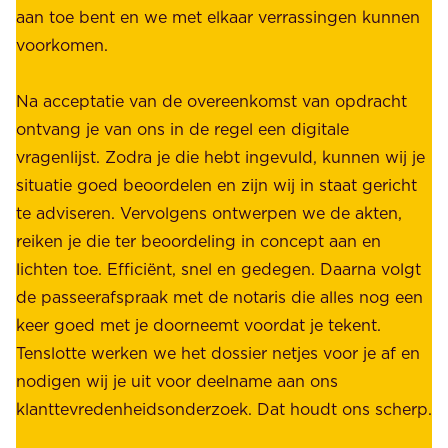
.
aan toe bent en we met elkaar verrassingen kunnen
a
voorkomen.
g
W
e
i
Na acceptatie van de overeenkomst van opdracht
n
j
ontvang je van ons in de regel een digitale
v
b
vragenlijst. Zodra je die hebt ingevuld, kunnen wij je
o
i
situatie goed beoordelen en zijn wij in staat gericht
o
e
te adviseren. Vervolgens ontwerpen we de akten,
r
d
reiken je die ter beoordeling in concept aan en
o
e
lichten toe. Efficiënt, snel en gedegen. Daarna volgt
n
n
de passeerafspraak met de notaris die alles nog een
z
r
keer goed met je doorneemt voordat je tekent.
e
u
Tenslotte werken we het dossier netjes voor je af en
s
s
nodigen wij je uit voor deelname aan ons
t
t
klanttevredenheidsonderzoek. Dat houdt ons scherp.
a
,
k