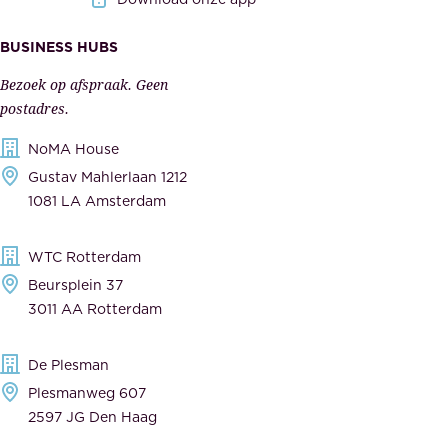
i
k
s
BUSINESS HUBS
e
p
r
Bezoek op afspraak. Geen
e
s
postadres.
l
,
NoMA House
i
l
Gustav Mahlerlaan 1212
j
e
1081 LA Amsterdam
k
v
,
e
WTC Rotterdam
t
r
Beursplein 37
o
a
3011 AA Rotterdam
e
n
g
c
De Plesman
e
i
Plesmanweg 607
w
e
2597 JG Den Haag
i
r