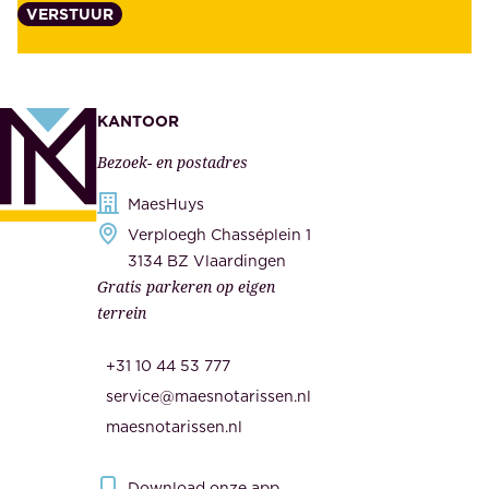
VERSTUUR
n
n
z
t
e
e
k
n
KANTOOR
e
,
Bezoek- en postadres
r
o
h
MaesHuys
n
e
Verploegh Chasséplein 1
z
i
3134 BZ Vlaardingen
e
Gratis parkeren op eigen
d
m
terrein
.
e
O
d
+31 10 44 53 777
n
e
service@maesnotarissen.nl
b
w
maesnotarissen.nl
e
e
r
r
Download onze app