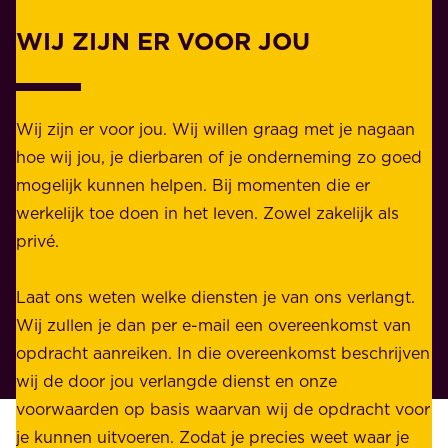
.
l
WIJ ZIJN ER VOOR JOU
Z
i
a
j
k
k
e
Wij zijn er voor jou. Wij willen graag met je nagaan
h
l
hoe wij jou, je dierbaren of je onderneming zo goed
e
i
mogelijk kunnen helpen. Bij momenten die er
i
j
werkelijk toe doen in het leven. Zowel zakelijk als
d
k
privé.
d
e
i
n
Laat ons weten welke diensten je van ons verlangt.
e
p
Wij zullen je dan per e-mail een overeenkomst van
w
r
opdracht aanreiken. In die overeenkomst beschrijven
i
i
wij de door jou verlangde dienst en onze
j
v
voorwaarden op basis waarvan wij de opdracht voor
d
é
je kunnen uitvoeren. Zodat je precies weet waar je
r