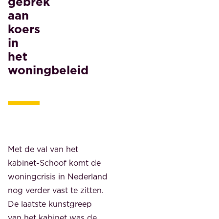
gebrek
aan
koers
in
het
woningbeleid
Met de val van het
kabinet-Schoof komt de
woningcrisis in Nederland
nog verder vast te zitten.
De laatste kunstgreep
van het kabinet was de