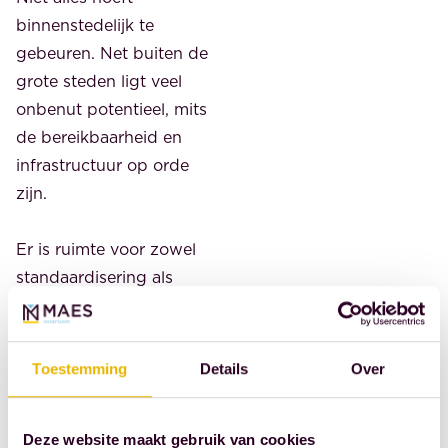
binnenstedelijk te
gebeuren. Net buiten de
grote steden ligt veel
onbenut potentieel, mits
de bereikbaarheid en
infrastructuur op orde
zijn.
Er is ruimte voor zowel
standaardisering als
maatwerk. In de sociale
sector kan
standaardisering
Toestemming
Details
Over
bijdragen aan snelheid en
schaalbaarheid. In de vrije
Deze website maakt gebruik van cookies
sector blijft maatwerk