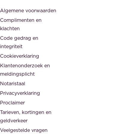
j
s
Algemene voorwaarden
d
,
Complimenten en
e
d
klachten
n
e
i
Code gedrag en
o
n
integriteit
v
t
Cookieverklaring
e
e
r
Klantenonderzoek en
g
h
meldingsplicht
e
e
Notaristaal
r
i
Privacyverklaring
.
d
Proclaimer
e
Tarieven, kortingen en
n
geldverkeer
Veelgestelde vragen
d