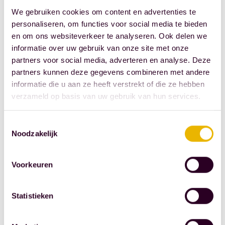
noodzakelijk om aan
We gebruiken cookies om content en advertenties te
personaliseren, om functies voor social media te bieden
uiteenlopende wensen te
en om ons websiteverkeer te analyseren. Ook delen we
voldoen en sociale
informatie over uw gebruik van onze site met onze
diversiteit in buurten te
partners voor social media, adverteren en analyse. Deze
waarborgen.
partners kunnen deze gegevens combineren met andere
Gemeenschappelijke
informatie die u aan ze heeft verstrekt of die ze hebben
voorzieningen en
verzameld op basis van uw gebruik van hun services.
gedeelde functies kunnen
Toestemmingsselectie
daarbij een rol spelen,
Noodzakelijk
zoals elders in Europa al
overtuigend is bewezen.
Voorkeuren
De rode draad is helder:
we moeten bouwen. Maar
Statistieken
dan wel op basis van een
beleid dat koersvast is,