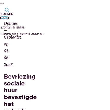
ZOEKEN
MENU
Opinies
Home
Nieuws
—
Bevriezing sociale huur bevestigde het gebrek aan koers in het woningbeleid
Geplaatst
op
03-
06-
2025
Bevriezing
sociale
huur
bevestigde
het