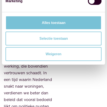
Marketing
ruimte laat voor lokaal
initiatief, en investeringen
stimuleert in plaats van
Alles toestaan
afstraft. De bevriezing
van de sociale huur is
Selectie toestaan
daar het
tegenovergestelde van:
een symbolische ingreep
Weigeren
zonder structurele
werking, die bovendien
vertrouwen schaadt. In
een tijd waarin Nederland
snakt naar woningen,
verdienen we beter dan
beleid dat vooral bedoeld
lijkt om politieke punten