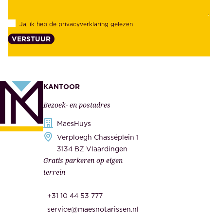
k
d
l
Ja, ik heb de
privacyverklaring
gelezen
e
a
VERSTUUR
n
n
z
t
e
e
k
n
KANTOOR
e
,
Bezoek- en postadres
r
o
h
MaesHuys
n
e
Verploegh Chasséplein 1
z
i
3134 BZ Vlaardingen
e
Gratis parkeren op eigen
d
m
terrein
.
e
O
d
+31 10 44 53 777
n
e
service@maesnotarissen.nl
b