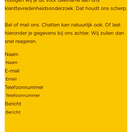
t
t
klanttevredenheidsonderzoek. Dat houdt ons scherp.
a
,
k
b
Bel of mail ons. Chatten kan natuurlijk ook. Of laat
e
e
hieronder je gegevens bij ons achter. Wij zullen dan
h
t
snel reageren.
o
r
l
Naam
o
d
u
e
E-mail
w
r
b
s
Telefoonnummer
a
;
a
o
Bericht
r
n
h
z
e
e
i