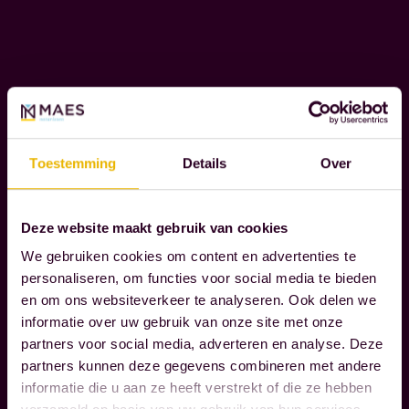
j
b
e
g
Lees verder
e
l
Toestemming
Details
Over
M
e
A
i
A
d
Deze website maakt gebruik van cookies
T
e
We gebruiken cookies om content en advertenties te
S
n
personaliseren, om functies voor social media te bieden
C
en om ons websiteverkeer te analyseren. Ook delen we
o
H
informatie over uw gebruik van onze site met onze
A
n
partners voor social media, adverteren en analyse. Deze
P
z
partners kunnen deze gegevens combineren met andere
P
e
informatie die u aan ze heeft verstrekt of die ze hebben
E
k