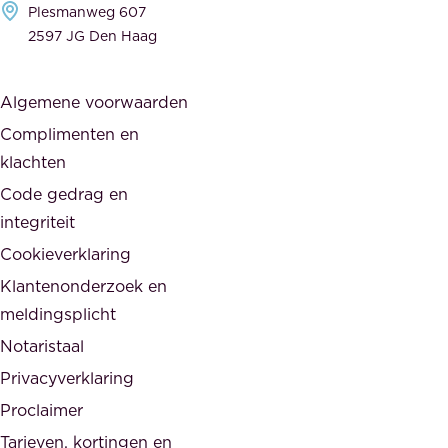
i
Plesmanweg 607
w
e
2597 JG Den Haag
i
r
j
s
Algemene voorwaarden
d
,
Complimenten en
e
d
klachten
n
e
i
Code gedrag en
o
n
integriteit
v
t
Cookieverklaring
e
e
r
Klantenonderzoek en
g
h
meldingsplicht
e
e
Notaristaal
r
i
Privacyverklaring
.
d
Proclaimer
e
Tarieven, kortingen en