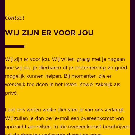
r
e
d
n
Contact
e
.
l
WIJ ZIJN ER VOOR JOU
Z
i
a
j
k
k
e
Wij zijn er voor jou. Wij willen graag met je nagaan
h
l
hoe wij jou, je dierbaren of je onderneming zo goed
e
i
mogelijk kunnen helpen. Bij momenten die er
i
j
werkelijk toe doen in het leven. Zowel zakelijk als
d
k
privé.
d
e
i
n
Laat ons weten welke diensten je van ons verlangt.
e
p
Wij zullen je dan per e-mail een overeenkomst van
w
r
opdracht aanreiken. In die overeenkomst beschrijven
i
i
wij de door jou verlangde dienst en onze