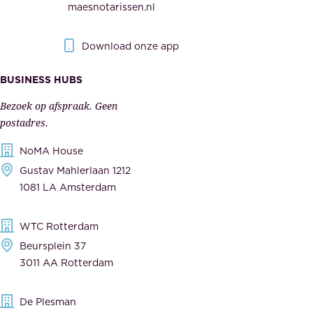
w
maesnotarissen.nl
e
e
r
r
Download onze app
i
k
s
BUSINESS HUBS
e
p
r
Bezoek op afspraak. Geen
e
s
postadres.
l
,
NoMA House
i
l
Gustav Mahlerlaan 1212
j
e
1081 LA Amsterdam
k
v
,
e
WTC Rotterdam
t
r
Beursplein 37
o
a
3011 AA Rotterdam
e
n
g
c
De Plesman
e