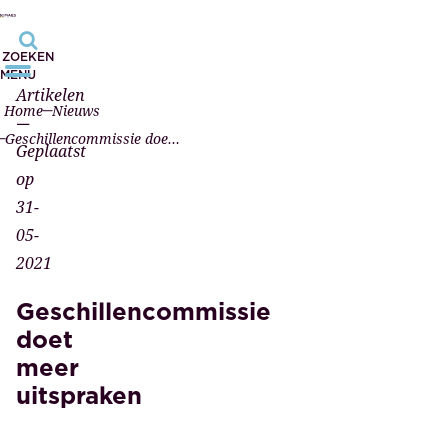
ZOEKEN
MENU
Artikelen
Home
Nieuws
—
Geschillencommissie doet meer uitspraken
Geplaatst
op
31-
05-
2021
Geschillencommissie
doet
meer
uitspraken