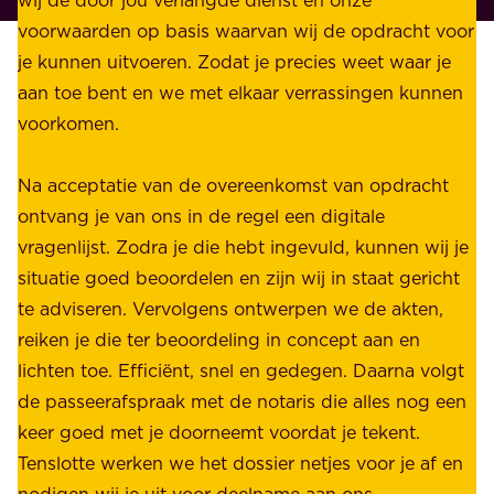
j
v
voorwaarden op basis waarvan wij de opdracht voor
d
é
je kunnen uitvoeren. Zodat je precies weet waar je
r
.
aan toe bent en we met elkaar verrassingen kunnen
a
voorkomen.
g
W
e
i
Na acceptatie van de overeenkomst van opdracht
n
j
ontvang je van ons in de regel een digitale
v
b
vragenlijst. Zodra je die hebt ingevuld, kunnen wij je
o
i
situatie goed beoordelen en zijn wij in staat gericht
o
e
te adviseren. Vervolgens ontwerpen we de akten,
r
d
reiken je die ter beoordeling in concept aan en
o
e
lichten toe. Efficiënt, snel en gedegen. Daarna volgt
n
n
de passeerafspraak met de notaris die alles nog een
z
r
keer goed met je doorneemt voordat je tekent.
e
u
Tenslotte werken we het dossier netjes voor je af en
s
s
nodigen wij je uit voor deelname aan ons